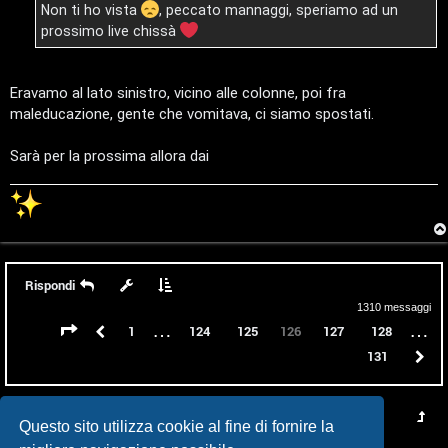
Non ti ho vista
, peccato mannaggi, speriamo ad un
g
prossimo live chissà
o
s
Eravamo al lato sinistro, vicino alle colonne, poi fra
maleducazione, gente che vomitava, ci siamo spostati.
t
i
Sarà per la prossima allora dai
n
o
R
Rispondi
i
1310 messaggi
…
…
Pagina
126
di
131
Precedente
1
124
125
127
128
126
f
131
P
l
e
Questo sito utilizza cookie al fine di fornire la
s