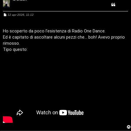
M
12 apr 2026, 11:12
e
s
T
s
a
Ho scoperto da poco l'esistenza di Radio One Dance.
A
o
g
Ed è capitato di ascoltare alcuni pezzi che... boh! Avevo proprio
g
i
rimosso.
r
p
o
Tipo questo:
g
i
o
c
m
A
e
t
n
t
t
i
i
v
s
i