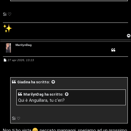
.
Si ♡
R
e
s
MarilynDag
o
c
M
27 apr 2026, 13:13
e
o
s
s
a
n
g
Giadina
ha scritto:
g
t
i
o
MarilynDag
ha scritto:
i
Qui è Anguillara, tu c'eri?
S
e
Si ♡
r
Non ti ho vista
, peccato mannaggi, speriamo ad un prossimo