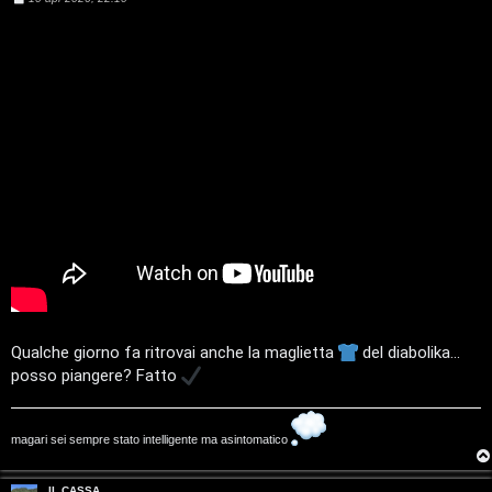
e
s
s
a
g
g
i
o
Qualche giorno fa ritrovai anche la maglietta
del diabolika...
posso piangere? Fatto
magari sei sempre stato intelligente ma asintomatico
IL CASSA