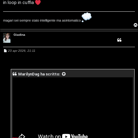
in loop in cuffia
g
i
magari sei sempre stato intelligente ma asintomatico
t
Giadina
a
l
M
23 apr 2026, 21:11
e
S
s
s
a
t
g
MarilynDag
ha scritto:
g
i
o
o
r
e
:
G
i