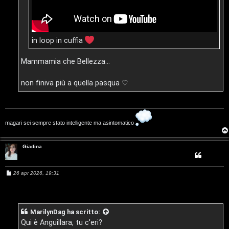
i
D
in loop in cuffia
'
A
Mammamia che Bellezza...
g
non finiva più a quella pasqua ♡
o
s
magari sei sempre stato intelligente ma asintomatico
t
i
Giadina
n
M
26 apr 2026, 19:31
e
o
s
s
.
a
g
MarilynDag
ha scritto:
g
.
i
Qui è Anguillara, tu c'eri?
o