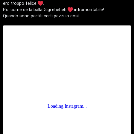
l
ero troppo felice
.
P.s. come se la balla Gigi eheheh
intramontabile!
a
Quando sono partiti certi pezzi io così:
n
e
t
P
e
r
c
o
r
s
i