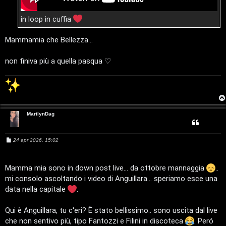
g
in loop in cuffia
i
Mammamia che Bellezza...
D
’
non finiva più a quella pasqua ♡
A
g
o
MarilynDag
s
M
24 apr 2026, 15:02
t
e
s
s
i
a
Mamma mia sono in down post live... da ottobre mannaggia
..
g
mi consolo ascoltando i video di Anguillara... speriamo esce una
n
g
i
data nella capitale
.
o
o
Qui è Anguillara, tu c'eri? È stato bellissimo.. sono uscita dal live
P
che non sentivo più, tipo Fantozzi e Filini in discoteca
. Peró