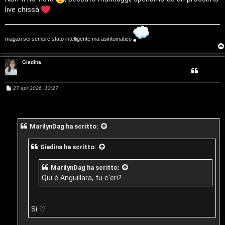
a
live chissà
t
magari sei sempre stato intelligente ma asintomatico
e
c
Giadina
o
M
27 apr 2026, 13:27
n
e
s
s
G
a
g
MarilynDag
ha scritto:
g
i
i
o
g
Giadina
ha scritto:
i
MarilynDag
ha scritto:
Qui è Anguillara, tu c'eri?
D
'
Si ♡
A