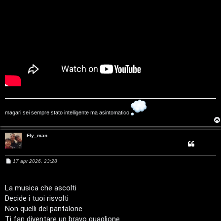
A
o
r
i
g
n
o
T
m
o
e
u
n
r
magari sei sempre stato intelligente ma asintomatico
t
M
Fly_man
i
u
a
M
17 apr 2026, 23:28
s
e
s
t
s
i
a
La musica che ascolti
t
g
Decide i tuoi risvolti
g
c
i
Non quelli del pantalone
i
o
Ti fan diventare un bravo guaglione