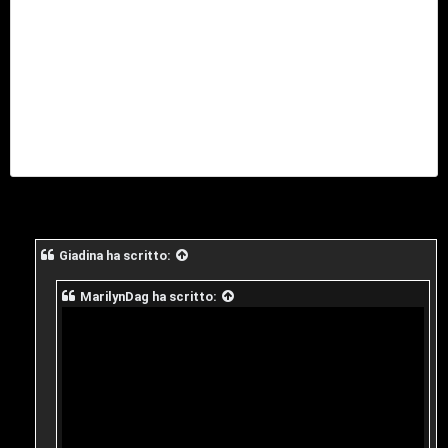
M
u
s
i
c
a
l
Giadina
ha scritto:
i
d
MarilynDag
ha scritto:
i
G
i
g