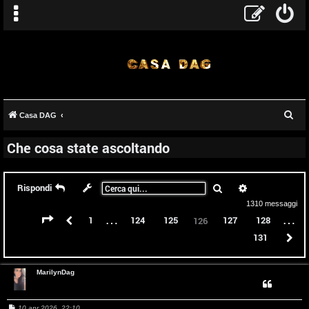
C
Casa DAG
e
Che cosa state ascoltando
r
c
a
Cerca
Ricerca avanz
Rispondi
1310 messaggi
…
…
Pagina
126
di
131
Precedente
1
124
125
127
128
126
131
P
MarilynDag
M
10 apr 2026, 22:10