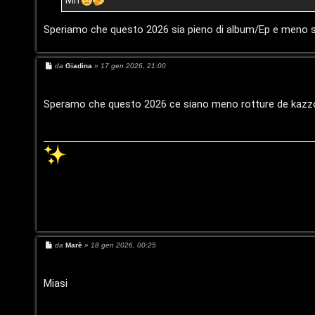
t
Mh
i
Speriamo che questo 2026 sia pieno di album/Ep e meno s
n
M
da
Giadina
»
17 gen 2026, 21:00
o
e
s
P
s
a
Speramo che questo 2026 ce siano meno rotture de kazz
g
l
g
i
o
a
n
e
t
M
da
Marè
»
18 gen 2026, 00:25
P
e
s
e
s
a
Miasi
g
r
g
i