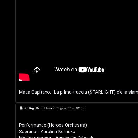
o
g
s
o
t
m
i
e
n
n
o
t
i
i
n
s
T
e
Maaa Capitano... La prima traccia (STARLIGHT) c'è la si
o
n
u
M
da
Gigi Casa Husu
»
02 gen 2026, 08:55
z
e
r
s
s
a
a
Performance (Heroes Orchestra):
g
Soprano - Karolina Kolińska
r
M
g
i
Mezzo soprano - Agnieszka Zińczuk