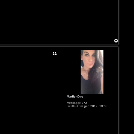
T
o
p
MarilynDag
Messaggi:
272
Iscritto il:
26 gen 2019, 19:50