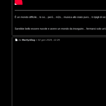
l
e
i
n
È un mondo difficile... lo so... però... m2o... musica allo stato puro... ti ripigli di s
/
t
D
Sarebbe bello essere nuvole e avere un mondo da inseguire... fermarsi solo un'
i
i
a
M
da
MarilynDag
»
02 gen 2026, 12:26
g
e
t
s
s
i
a
t
g
t
g
i
i
o
a
v
l
i
S
t
C
o