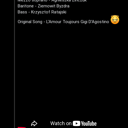
o
i
u
Baritone - Ziemowit Byzdra
Bass - Krzysztof Ratajski
s
s
Original Song - L'Amour Toujours Gigi D’Agostino
p
i
o
c
s
a
t
:
a
C
D
/
A
V
r
i
g
n
o
i
m