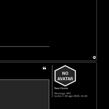
T
o
p
Tanz Ciccio
Messaggi:
441
Iscritto il:
30 ago 2019, 21:43