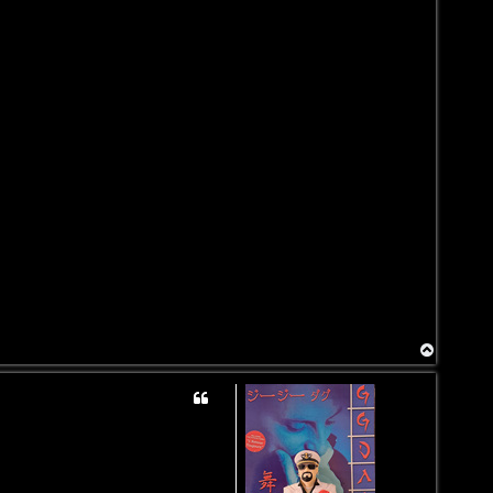
T
o
p