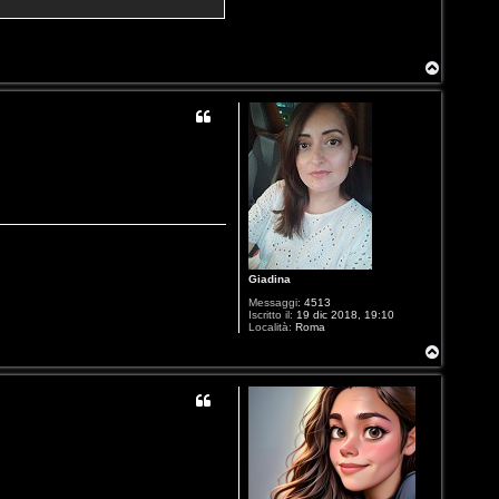
T
o
p
Giadina
Messaggi:
4513
Iscritto il:
19 dic 2018, 19:10
Località:
Roma
T
o
p