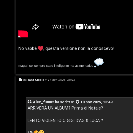
e
r
r
e
c
:
a
G
i
No vabbè
, questa versione non la conoscevo!
g
F
i
A
magari sei sempre stato intelligente ma asintomatico
D
Q
M
da
Tanz Ciccio
»
17 gen 2026, 20:11
’
e
s
A
s
a
g
g
Alex_fi0002
ha scritto:
18 nov 2025, 13:49
g
i
ARRIVERÀ UN ALBUM? Prima di Natale?
o
o
LENTO VIOLENTO O GIGI D'AG & LUCA ?
s