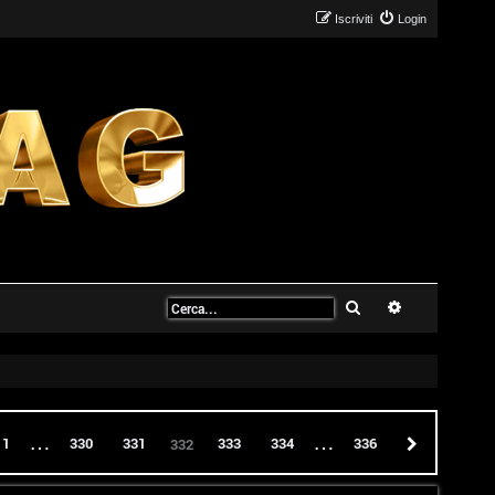
Iscriviti
Login
Cerca
Ricerca avanz
…
…
332
di
336
recedente
1
330
331
333
334
336
Prossimo
332