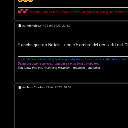
t
t
I
Sarebbe Bello essere Nuvole e avere un mondo da inseguire fermarsi solo
i
s
M
da
micheletur
»
25 dic 2025, 22:31
v
e
c
s
i
s
a
r
g
E anche questo Natale... non c'è ombra del remix di Last
g
i
G
i
o
E ascoltando del cammino balla Gigi D'Agostino. Questi passi D'Agostino sono G
v
i
Basta poco per sognare... una cassa e un basso in levare...
You know that you're leaving miracles... miracles... miracles...
i
g
t
i
M
da
Tanz Ciccio
»
27 dic 2025, 19:58
i
D
e
s
s
'
a
g
A
g
i
A
o
g
r