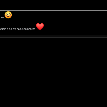
icuro
attimo e se c'è noia scomparire