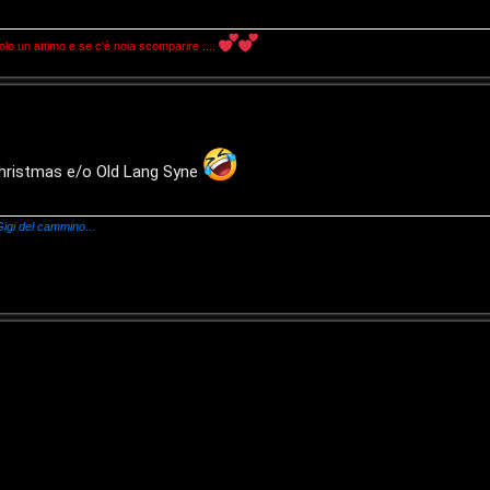
 un attimo e se c'è noia scomparire ....
 Christmas e/o Old Lang Syne
igi del cammino...