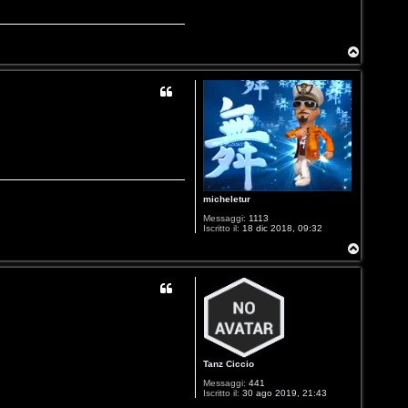
T
o
p
micheletur
Messaggi:
1113
Iscritto il:
18 dic 2018, 09:32
T
o
p
Tanz Ciccio
Messaggi:
441
Iscritto il:
30 ago 2019, 21:43