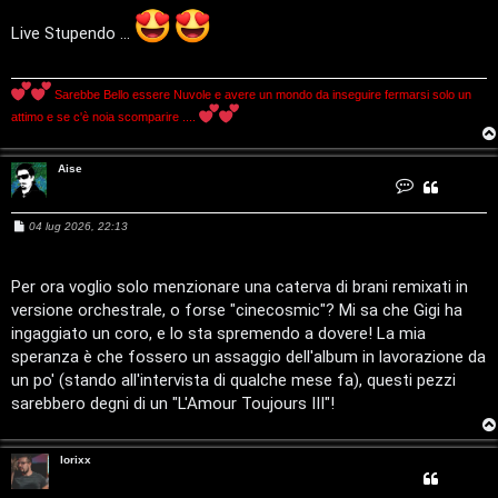
s
a
g
Live Stupendo ...
g
i
o
Sarebbe Bello essere Nuvole e avere un mondo da inseguire fermarsi solo un
attimo e se c'è noia scomparire ....
Aise
C
o
n
t
M
04 lug 2026, 22:13
a
T
e
t
s
t
a
s
A
o
A
a
Per ora voglio solo menzionare una caterva di brani remixati in
i
g
s
versione orchestrale, o forse "cinecosmic"? Mi sa che Gigi ha
r
p
g
e
i
ingaggiato un coro, e lo sta spremendo a dovere! La mia
o
g
i
speranza è che fossero un assaggio dell'album in lavorazione da
un po' (stando all'intervista di qualche mese fa), questi pezzi
o
c
sarebbero degni di un "L'Amour Toujours III"!
m
A
lorixx
e
t