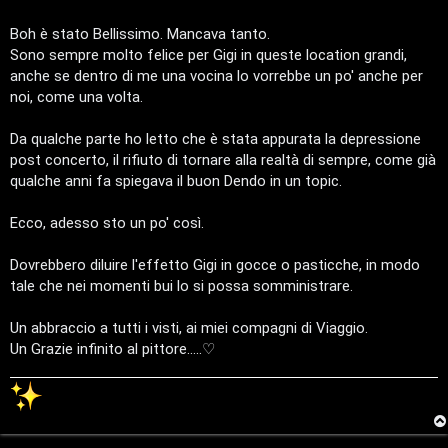
o
Boh è stato Bellissimo. Mancava tanto.
r
Sono sempre molto felice per Gigi in queste location grandi,
anche se dentro di me una vocina lo vorrebbe un po' anche per
s
noi, come una volta.
i
Da qualche parte ho letto che è stata appurata la depressione
M
post concerto, il rifiuto di tornare alla realtà di sempre, come già
qualche anni fa spiegava il buon Dendo in un topic.
u
s
Ecco, adesso sto un po' così.
i
Dovrebbero diluire l'effetto Gigi in gocce o pasticche, in modo
tale che nei momenti bui lo si possa somministrare.
c
a
Un abbraccio a tutti i visti, ai miei compagni di Viaggio.
Un Grazie infinito al pittore.....♡
l
i
d