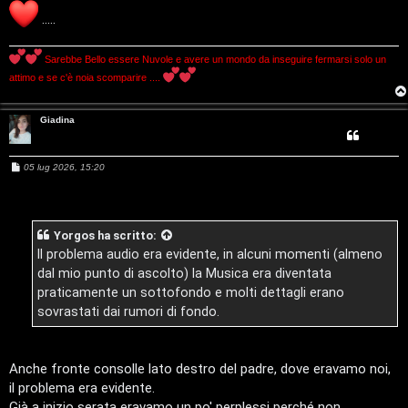
i
e
.....
o
:
Sarebbe Bello essere Nuvole e avere un mondo da inseguire fermarsi solo un
G
attimo e se c'è noia scomparire ....
i
Giadina
g
i
M
05 lug 2026, 15:20
e
s
D
s
a
g
’
Yorgos
ha scritto:
g
i
Il problema audio era evidente, in alcuni momenti (almeno
A
o
dal mio punto di ascolto) la Musica era diventata
g
praticamente un sottofondo e molti dettagli erano
sovrastati dai rumori di fondo.
o
s
Anche fronte consolle lato destro del padre, dove eravamo noi,
t
il problema era evidente.
Già a inizio serata eravamo un po' perplessi perché non