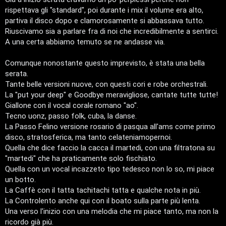
i
rispettava gli "standard", poi durante i mix il volume era alto,
partiva il disco dopo e clamorosamente si abbassava tutto.
n
Riuscivamo sia a parlare fra di noi che incredibilmente a sentirci.
o
A una certa abbiamo temuto se ne andasse via.
P
Comunque nonostante questo imprevisto, è stata una bella
l
serata.
Tante belle versioni nuove, con questi cori e robe orchestrali.
a
La "put your deep" e Goodbye meravigliose, cantate tutte tutte!
Giallone con il vocal corale romano "ao".
n
Tecno uonz, passo folk, cuba, la danse.
e
La Passo Felino versione rosario di pasqua all'ams come primo
disco, stratosferica, ma tanto celateniamopernoi.
t
Quella che dice faccio la cacca il martedi, con una filtratona su
"martedi" che ha praticamente solo fischiato.
P
Quella con un vocal incazzeto tipo tedesco non lo so, mi piace
un botto.
e
La Caffè con il tatta tachitachi tatta e qualche nota in più.
r
La Controlento anche qui con il boato sulla parte più lenta.
Una verso l'inizio con una melodia che mi piace tanto, ma non la
c
ricordo già più.