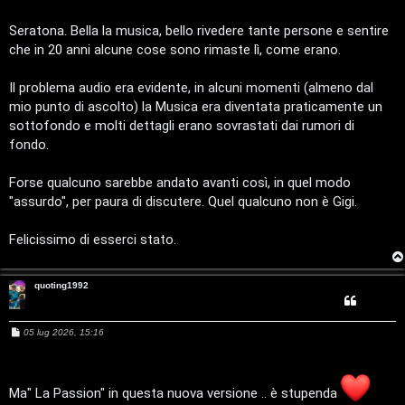
s
i
s
a
Seratona. Bella la musica, bello rivedere tante persone e sentire
F
g
/
che in 20 anni alcune cose sono rimaste lì, come erano.
g
A
i
o
D
Il problema audio era evidente, in alcuni momenti (almeno dal
Q
mio punto di ascolto) la Musica era diventata praticamente un
i
sottofondo e molti dettagli erano sovrastati dai rumori di
g
fondo.
i
Forse qualcuno sarebbe andato avanti così, in quel modo
"assurdo", per paura di discutere. Quel qualcuno non è Gigi.
t
a
Felicissimo di esserci stato.
l
quoting1992
S
t
M
05 lug 2026, 15:16
e
o
s
s
a
r
g
Ma" La Passion" in questa nuova versione .. è stupenda
g