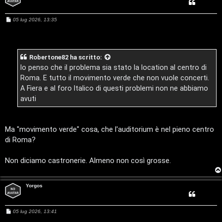
a
s
M
05 lug 2026, 13:35
t
e
i
s
t
s
c
a
g
i
Robertone82
ha scritto:
g
a
i
Io penso che il problema sia stato la location al centro di
v
o
Roma. E tutto il movimento verde che non vuole concerti.
:
A Fiera e al foro Italico di questi problemi non ne abbiamo
i
C
avuti
D
Ma "movimento verde" cosa, che l'auditorium è nel pieno centro
C
/
di Roma?
e
V
Non diciamo castronerie. Almeno non così grosse.
r
i
c
n
Yorgos
a
i
M
05 lug 2026, 13:41
l
e