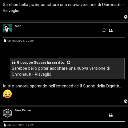
a
Sarebbe bello poter ascoltare una nuova versione di Onironauti -
g
Risveglio
g
i
o
Aise
C
o
n
t
M
06 mar 2026, 12:59
a
e
t
s
t
a
s
A
a
i
T
g
s
Giuseppe Sessini
ha scritto:
g
e
i
Sarebbe bello poter ascoltare una nuova versione di
A
o
o
Onironauti - Risveglio
r
p
Io sto ancora sperando nell'extended de Il Suono della Dignità...
g
i
o
c
m
A
Tanz Ciccio
e
t
M
06 mar 2026, 14:25