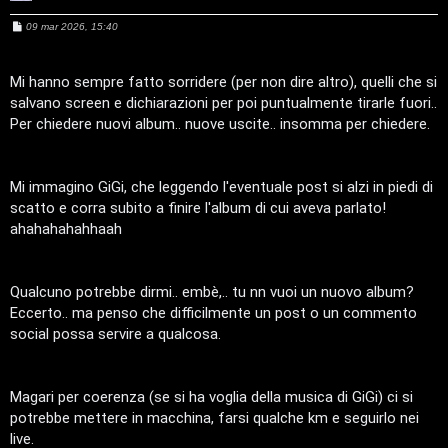
s
s
n
t
t
M
09 mar 2026, 15:40
a
e
t
t
s
t
a
a
s
M
i
a
Mi hanno sempre fatto sorridere (per non dire altro), quelli che si
a
g
s
salvano screen e dichiarazioni per poi puntualmente tirarle fuori..
g
t
n
i
r
Per chiedere nuovi album.. nuove uscite.. insomma per chiedere.
o
o
J
A
o
o
f
f
r
i
Mi immagino GiGi, che leggendo l'eventuale post si alzi in piedi di
scatto e corra subito a finire l'album di cui aveva parlato!
g
n
ahahahahahhaah
o
T
m
o
Qualcuno potrebbe dirmi.. embè,.. tu nn vuoi un nuovo album?
Eccerto.. ma penso che difficilmente un post o un commento
e
u
social possa servire a qualcosa.
n
r
t
Magari per coerenza (se si ha voglia della musica di GiGi) ci si
M
potrebbe mettere in macchina, farsi qualche km e seguirlo nei
i
u
live.