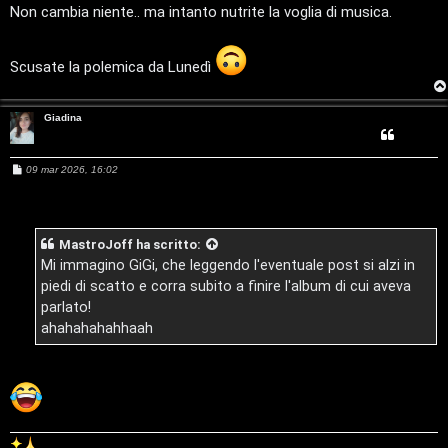
a
Non cambia niente.. ma intanto nutrite la voglia di musica.
s
t
i
Scusate la polemica da Lunedì
t
c
i
Giadina
a
v
:
M
09 mar 2026, 16:02
i
e
C
s
s
a
D
g
MastroJoff
ha scritto:
g
C
/
i
Mi immagino GiGi, che leggendo l'eventuale post si alzi in
o
piedi di scatto e corra subito a finire l'album di cui aveva
e
V
parlato!
r
i
ahahahahahhaah
c
n
a
i
l