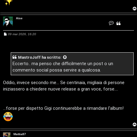
i
F
/
Aise
A
C
D
o
n
Q
t
M
09 mar 2026, 16:20
i
a
e
t
s
t
g
a
s
A
a
i
g
i
s
MastroJoff
ha scritto:
g
e
i
Eccerto.. ma penso che difficilmente un post o un
t
o
commento social possa servire a qualcosa.
a
Oddio, invece secondo me... Se centinaia, migliaia di persone
l
iniziassero a chiedere nuove release a gran voce, forse....
S
t
...forse per dispetto Gigi continuerebbe a rimandare l'album!
o
r
Mattia87