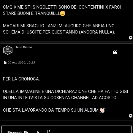
o
CMQ X ME STI SINGOLETTI SONO DEI CONTENTINI X FARCI
STARE BUONI E TRANQUILLI.
r
s
MAGARI MI SBAGLIO... ANZI MI AUGURO CHE ABBIA UNO
SCHEMA DI USCITE PER QUEST'ANNO (ANCORA NULLA).
i
M
Tanz Ciccio
u
M
09 mar 2026, 19:25
s
e
s
i
s
a
PER LA CRONOCA...
g
c
g
i
QUELLA IMMAGINE E UNA DICHIARAZIONE CHE HA FATTO GIGI
o
a
IN UNA INTERVISTA SU COSENZA CHANNEL AD AGOSTO.
l
CHE STA LAVORANDO DA TEMPO SU UN ALBUM.
i
d
Rispondi