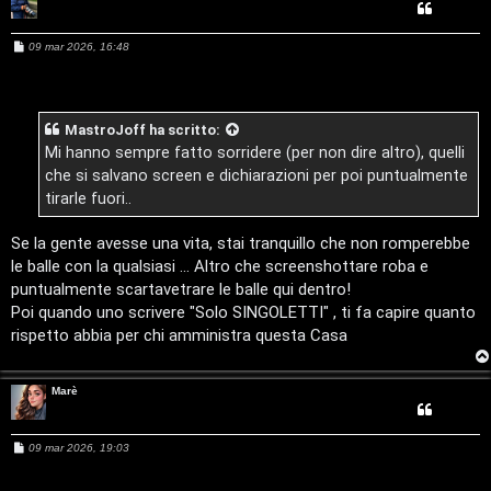
e
:
M
09 mar 2026, 16:48
e
s
G
s
a
i
g
MastroJoff
ha scritto:
g
i
Mi hanno sempre fatto sorridere (per non dire altro), quelli
g
o
che si salvano screen e dichiarazioni per poi puntualmente
i
tirarle fuori..
D
Se la gente avesse una vita, stai tranquillo che non romperebbe
le balle con la qualsiasi ... Altro che screenshottare roba e
’
puntualmente scartavetrare le balle qui dentro!
A
Poi quando uno scrivere "Solo SINGOLETTI" , ti fa capire quanto
rispetto abbia per chi amministra questa Casa
g
o
Marè
s
M
09 mar 2026, 19:03
t
e
s
s