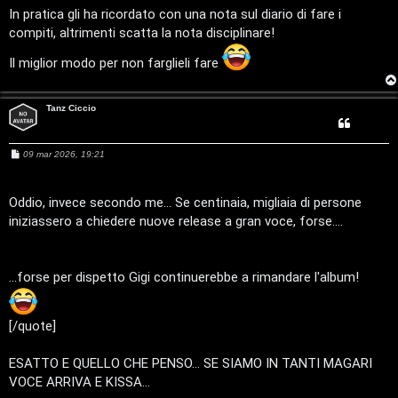
i
a
In pratica gli ha ricordato con una nota sul diario di fare i
g
n
compiti, altrimenti scatta la nota disciplinare!
g
i
o
o
Il miglior modo per non farglieli fare
P
Tanz Ciccio
l
a
M
09 mar 2026, 19:21
e
s
n
s
a
Oddio, invece secondo me... Se centinaia, migliaia di persone
e
g
iniziassero a chiedere nuove release a gran voce, forse....
g
i
t
o
...forse per dispetto Gigi continuerebbe a rimandare l'album!
P
e
[/quote]
r
ESATTO E QUELLO CHE PENSO... SE SIAMO IN TANTI MAGARI
c
VOCE ARRIVA E KISSA...