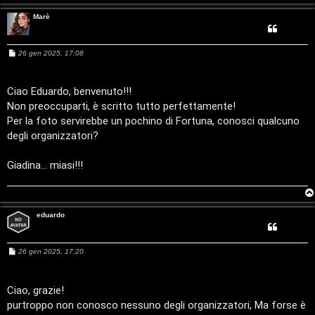
g
n
Marè
o
T
m
o
M
26 gen 2025, 17:08
e
s
e
u
s
a
Ciao Eduardo, benvenuto!!!
n
r
g
Non preoccuparti, è scritto tutto perfettamente!
g
i
Per la foto servirebbe un pochino di Fortuna, conosci qualcuno
t
o
M
degli organizzatori?
i
u
Giadina... miasi!!!
a
s
t
i
eduardo
t
c
i
M
26 gen 2025, 17:20
a
e
v
s
:
s
a
Ciao, grazie!
i
g
C
purtroppo non conosco nessuno degli organizzatori, Ma forse è
g
i