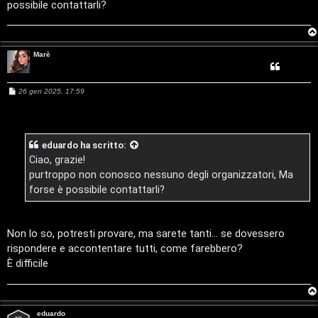
possibile contattarli?
D
o
C
/
Marè
e
V
r
i
M
26 gen 2025, 17:59
e
c
n
s
s
a
a
i
g
eduardo
ha scritto:
g
l
i
Ciao, grazie!
o
purtroppo non conosco nessuno degli organizzatori, Ma
i
forse è possibile contattarli?
F
/
A
D
Non lo so, potresti provare, ma sarete tanti... se dovessero
Q
rispondere e accontentare tutti, come farebbero?
i
È difficile
g
i
eduardo