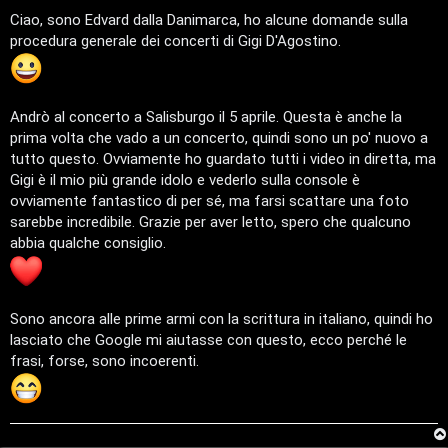
T
s
a
Ciao, sono Edvard dalla Danimarca, ho alcune domande sulla
g
A
o
procedura generale dei concerti di Gigi D'Agostino.
g
i
r
p
o
g
i
Andrò al concerto a Salisburgo il 5 aprile. Questa è anche la
o
c
prima volta che vado a un concerto, quindi sono un po' nuovo a
tutto questo. Ovviamente ho guardato tutti i video in diretta, ma
m
A
Gigi è il mio più grande idolo e vederlo sulla console è
ovviamente fantastico di per sé, ma farsi scattare una foto
e
t
sarebbe incredibile. Grazie per aver letto, spero che qualcuno
n
t
abbia qualche consiglio.
t
i
i
v
Sono ancora alle prime armi con la scrittura in italiano, quindi ho
lasciato che Google mi aiutasse con questo, ecco perché le
s
i
frasi, forse, sono incoerenti.
e
G
n
i