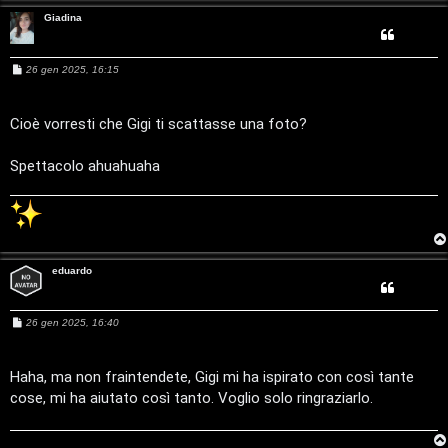
z
g
Giadina
a
i
r
M
26 gen 2025, 16:15
D
e
s
i
s
'
a
Cioè vorresti che Gigi ti scattasse una foto?
s
g
A
g
i
p
Spettacolo ahuahuaha
o
g
o
o
s
s
t
eduardo
t
a
i
M
26 gen 2025, 16:40
e
s
n
s
a
Haha, ma non fraintendete, Gigi mi ha ispirato con così tante
A
o
g
cose, mi ha aiutato così tanto. Voglio solo ringraziarlo.
g
i
r
i
o