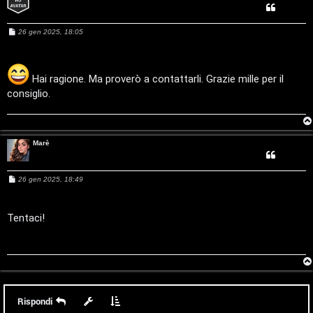
t
a
M
26 gen 2025, 18:05
e
s
l
s
a
S
g
Hai ragione. Ma proverò a contattarli. Grazie mille per il
g
consiglio.
i
t
o
o
Marè
r
e
M
26 gen 2025, 18:49
e
:
s
s
a
Tentaci!
G
g
g
i
i
o
g
i
Rispondi