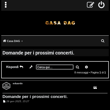
C
Casa DAG
e
Domande per i prossimi concerti.
r
c
a
Cerca
Ricerca avanz
Rispondi
8 messaggi • Pagina
1
di
1
eduardo
Domande per i prossimi concerti.
M
26 gen 2025, 15:27
e
s