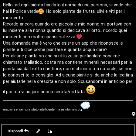
t
i
a
Bello, ad ogni pianta hai dato il nome di una persona, si vede che
g
hai il Pollice verde
. Ho solo piante da frutta, ulivi e viti per il
i
v
g
i
momento.
o
s
i
Ricordo ancora quando ero piccola e mio nonno mi portava con
lui insieme alla nonna quando si dedicava all'orto.. ricordo quei
e
momenti con molta spensieratezza
.
G
n
Una domanda ma è vero che esiste un app che riconosce le
i
piante e ti dice come piantare e quanta acqua dare?
z
Per alcune piante so che si utilizza un particolare concime
g
chiamato stallatico, costa ma contiene minerali necessari per la
a
i
pianta sia da frutta che fiore, non è chimico ma naturale, se non
r
lo conosci te lo consiglio. Ad alcune piante si da anche la lecitina
D
per aiutarle nella crescita e non solo. Scusandomi in anticipo per
i
'
il poema vi auguro buona serata/nottata
s
A
p
g
magari sei sempre stato intelligente ma asintomatico
o
o
s
s
Rispondi