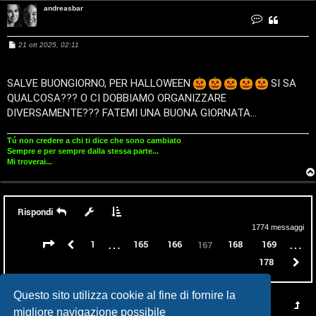
andreasbar
P
C
o
n
l
t
M
21 ott 2025, 02:11
a
e
t
a
s
t
a
s
a
a
SALVE BUONGIORNO, PER HALLOWEEN
SI SA
n
n
g
d
QUALCOSA??? O CI DOBBIAMO ORGANIZZARE
g
r
e
i
e
DIVERSAMENTE??? FATEMI UNA BUONA GIORNATA...
a
o
s
t
b
a
Tú non credere a chi ti dice che sono cambiato
r
Sempre e per sempre dalla stessa parte...
Mi troverai...
P
e
Rispondi
r
1774 messaggi
c
…
…
Pagina
167
di
178
Precedente
1
165
166
168
169
167
178
P
o
r
Questo sito utilizza cookie al fine di fornire la
migliore navigazione possibile