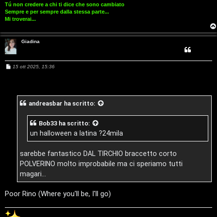
D
Tú non credere a chi ti dice che sono cambiato
Q
Sempre e per sempre dalla stessa parte...
i
Mi troverai...
g
Giadina
i
t
M
15 ott 2025, 15:36
e
s
a
s
a
l
g
andreasbar
ha scritto:
g
i
S
o
Bob33
ha scritto:
t
un halloween a latina ?24mila
o
sarebbe fantastico DAL TIRCHIO braccetto corto
r
POLVERINO molto improbabile ma ci speriamo tutti
magari...
e
Poor Rino (Where you'll be, I'll go)
:
G