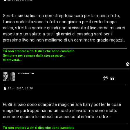
a
e
t
s
t
a
s
a
a
Serata, simpatica ma non strepitosa sarà per la manca foto,
n
g
d
l'unica soddisfazione la foto con giadina per il resto troppa
g
r
i
e
calca, stretti a sardine quindi non si vissuto il live come mi sarei
a
o
s
aspettato un saluto a tutti gli amici di casadag sarà per il
T
b
a
prossimo live noi non molliamo di un centimetro grazie ragazzi..
r
A
o
Tú non credere a chi ti dice che sono cambiato
r
p
Sempre e per sempre dalla stessa parte...
Mi troverai...
g
i
andreasbar
o
c
C
o
n
m
A
t
M
12 ott 2025, 12:59
a
e
t
e
t
s
t
a
s
a
a
€688 al paio sono scarpette magiche alla harry potter le cose
n
t
n
g
d
magiche purtroppo hanno un costo elevato ma sono molto
g
r
t
i
i
e
comode quando le indossi ai accesso al infinito e oltre...
a
o
s
i
v
b
a
Tú non credere a chi ti dice che sono cambiato