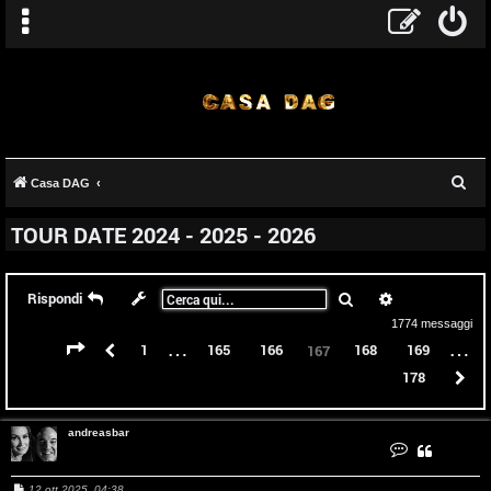
C
Casa DAG
e
TOUR DATE 2024 - 2025 - 2026
r
c
a
Cerca
Ricerca avanz
Rispondi
1774 messaggi
…
…
Pagina
167
di
178
Precedente
1
165
166
168
169
167
178
P
andreasbar
C
o
n
t
M
12 ott 2025, 04:38