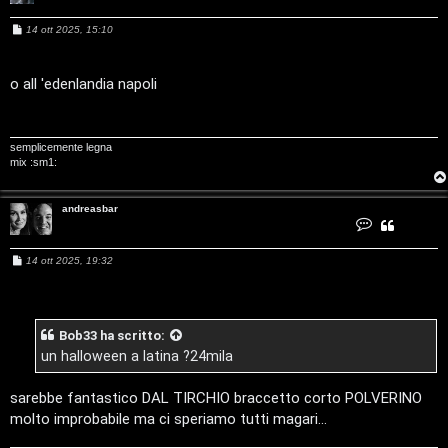
c
i
M
14 ott 2025, 15:10
a
e
v
s
s
:
a
o all 'edenlandia napoli
i
g
C
g
i
o
D
semplicemente legna
mix :sm1:
C
/
e
V
andreasbar
C
o
r
i
n
t
M
14 ott 2025, 19:32
a
e
c
n
t
s
t
a
s
a
i
a
a
n
g
d
Bob33
ha scritto:
g
r
l
i
e
un halloween a latina ?24mila
a
o
s
i
b
F
sarebbe fantastico DAL TIRCHIO braccetto corto POLVERINO
a
r
/
molto improbabile ma ci speriamo tutti magari...
A