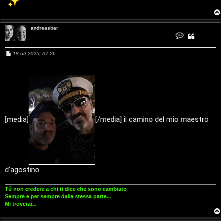
i
andreasbar
g
C
o
n
i
t
M
18 ott 2025, 07:26
a
e
t
D
s
t
a
s
a
’
a
n
g
d
g
r
A
i
e
a
o
s
g
b
[media]
[/media] il camino del mio maestro
a
r
o
s
t
d'agostino
i
Tú non credere a chi ti dice che sono cambiato
n
Sempre e per sempre dalla stessa parte...
Mi troverai...
o