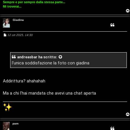
r
Sempre e per sempre dalla stessa parte...
s
i
Mi troverai...
e
G
Giadina
n
i
z
M
12 ott 2025, 14:30
g
e
s
a
s
i
a
r
g
andreasbar
ha scritto:
g
D
i
l'unica soddisfazione la foto con giadina
i
o
'
s
A
Addirittura? ahahahah
p
g
Ma a chi l'hai mandata che avevi una chat aperta
o
o
s
s
t
t
a
pam