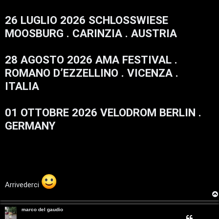
s
G
i
T
s
g
26 LUGLIO 2026 SCHLOSSWIESE
a
i
g
D
A
o
g
MOOSBURG . CARINZIA . AUSTRIA
'
i
A
g
o
r
p
o
s
28 AGOSTO 2026 AMA FESTIVAL .
t
g
i
i
n
ROMANO D’EZZELLINO . VICENZA .
o
o
c
ITALIA
m
A
01 OTTOBRE 2026 VELODROM BERLIN .
e
t
GERMANY
n
t
t
i
i
v
s
i
Arrivederci
e
G
n
marco del gaudio