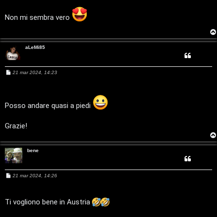
C
s
a
g
Non mi sembra vero
D
g
i
C
/
o
aLeMi85
e
V
r
i
M
21 mar 2024, 14:23
e
c
n
s
s
a
a
i
g
Posso andare quasi a piedi
g
l
i
o
Grazie!
i
F
/
bene
A
D
Q
M
21 mar 2024, 14:26
e
i
s
s
g
a
Ti vogliono bene in Austria
g
g