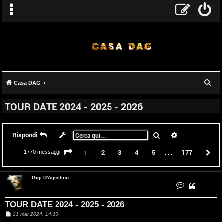
C
Casa DAG
e
TOUR DATE 2024 - 2025 - 2026
r
c
a
Cerca
Ricerca avanz
Rispondi
…
Pagina
1
di
177
2
3
4
5
177
P
1
1770 messaggi
Gigi D'Agostino
C
o
n
t
TOUR DATE 2024 - 2025 - 2026
a
t
M
21 mar 2024, 14:10
t
e
a