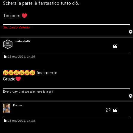
i
i
Scherzi a parte, è fantastico tutto ciò.
o
t
Toujours
a
Sa...Lento Violento
l
S
mihaela87
t
M
21 mar 2024, 14:26
o
e
s
s
r
a
finalmente
g
Grazie
e
g
i
o
:
Every day that we are here is a gift
G
Fonzo
C
i
o
n
t
g
M
21 mar 2024, 14:28
a
e
t
s
t
i
a
s