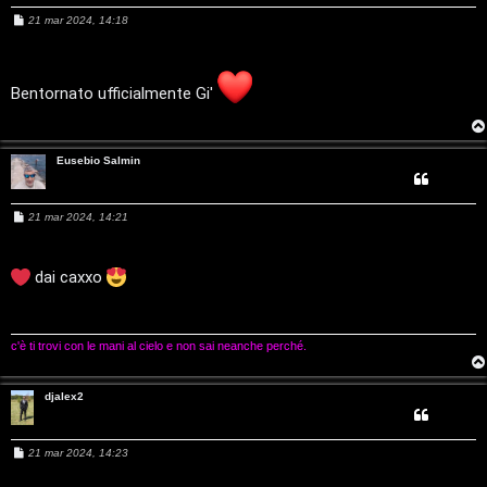
r
i
M
21 mar 2024, 14:18
g
n
e
s
s
o
T
a
g
Bentornato ufficialmente Gi'
m
o
g
i
o
e
u
Eusebio Salmin
n
r
t
M
21 mar 2024, 14:21
M
e
s
i
s
u
a
dai caxxo
a
g
g
s
i
t
o
i
c'è ti trovi con le mani al cielo e non sai neanche perché.
t
c
djalex2
i
a
v
:
M
21 mar 2024, 14:23
e
i
s