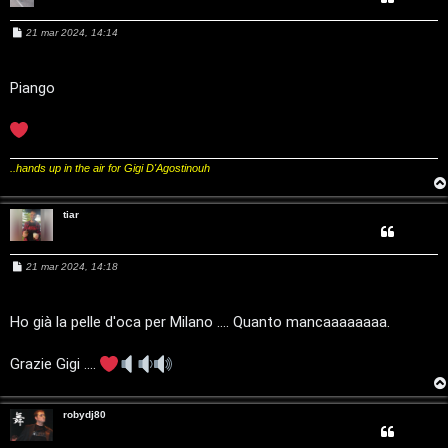
i
z
g
M
21 mar 2024, 14:14
e
a
s
i
s
r
a
Piango
g
D
g
i
i
'
o
s
A
..hands up in the air for Gigi D'Agostinouh
p
g
tiar
o
o
s
M
21 mar 2024, 14:18
s
e
t
s
t
s
a
Ho già la pelle d'oca per Milano .... Quanto mancaaaaaaaa.
a
g
i
g
i
Grazie Gigi ....
o
n
A
o
robydj80