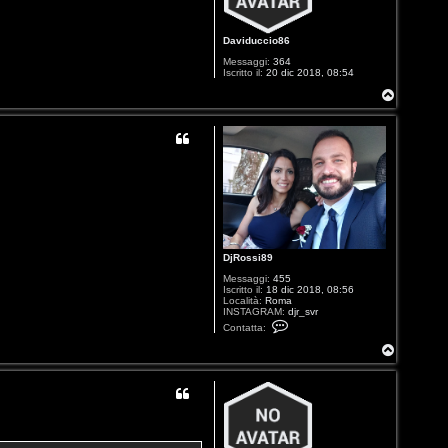
Daviduccio86
Messaggi:
364
Iscritto il:
20 dic 2018, 08:54
T
o
p
DjRossi89
Messaggi:
455
Iscritto il:
18 dic 2018, 08:56
Località:
Roma
INSTAGRAM:
djr_svr
C
Contatta:
o
n
T
t
o
a
p
t
t
a
D
j
R
o