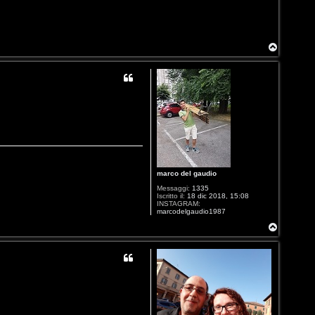
T
o
p
marco del gaudio
Messaggi:
1335
Iscritto il:
18 dic 2018, 15:08
INSTAGRAM:
marcodelgaudio1987
T
o
p