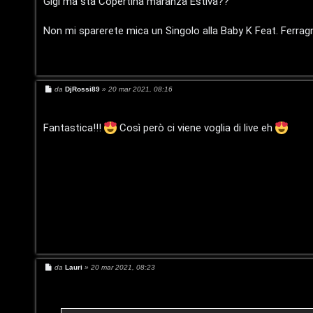
r
Gigi ma sta Copertina maranza Estiva??
g
g
i
G
i
Non mi sparerete mica un Singolo alla Baby K Feat. Ferrag
o
v
i
i
g
M
da
DjRossi89
»
20 mar 2021, 08:16
t
i
e
s
i
D
s
a
Fantastica!!!
Così però ci viene voglia di live eh
g
'
g
i
o
A
A
g
r
o
g
s
o
t
M
da
Lauri
»
20 mar 2021, 08:23
m
e
i
s
e
s
a
g