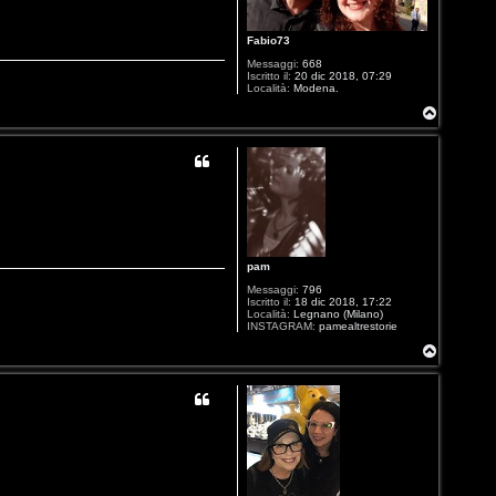
Fabio73
Messaggi:
668
Iscritto il:
20 dic 2018, 07:29
Località:
Modena.
T
o
p
pam
Messaggi:
796
Iscritto il:
18 dic 2018, 17:22
Località:
Legnano (Milano)
INSTAGRAM:
pamealtrestorie
T
o
p