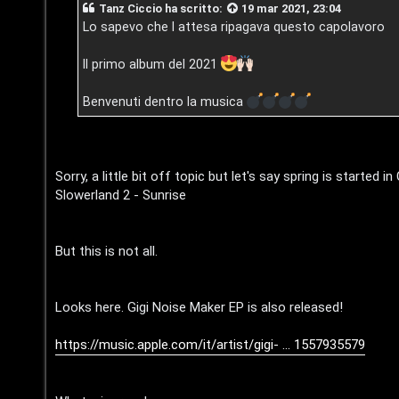
n
n
Tanz Ciccio
ha scritto:
19 mar 2021, 23:04
g
o
i
Lo sapevo che l attesa ripagava questo capolavoro
o
t
i
Il primo album del 2021
i
n
s
Benvenuti dentro la musica
T
e
o
n
u
Sorry, a little bit off topic but let's say spring is started i
z
Slowerland 2 - Sunrise
r
a
r
M
But this is not all.
i
u
Looks here. Gigi Noise Maker EP is also released!
s
s
p
i
https://music.apple.com/it/artist/gigi- ... 1557935579
o
c