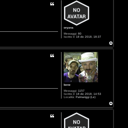
oryana
Messaggi:
80
Iscritto il:
18 dic 2018, 18:37
T
o
p
bene
Messaggi:
1157
Iscritto il:
18 dic 2018, 14:53
Località:
Palmariggi (Le)
T
o
p