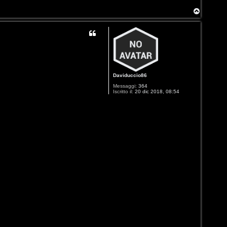
T
o
p
Daviduccio86
Messaggi:
364
Iscritto il:
20 dic 2018, 08:54