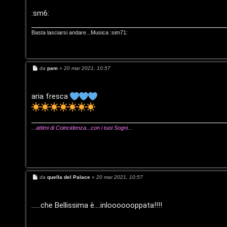
o
g
:sm6:
F
i
Basta lasciarsi andare...Musica :sim71:
A
D
Q
’
M
da
pam
»
20 mar 2021, 10:57
e
A
s
s
a
aria fresca
g
g
g
i
o
o
...attimi di Coincidenza...con i tuoi Sogni...
s
t
i
M
da
quella del Palace
»
20 mar 2021, 10:57
n
e
s
s
o
a
......che Bellissima è....inlooooooppata!!!!
g
g
P
i