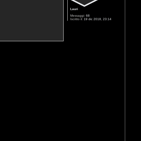
s
s
i
Lauri
8
Messaggi:
68
9
Iscritto il:
19 dic 2018, 23:14