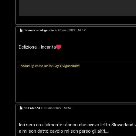
i
a
g
t
i
t
t
M
da
marco del gaudio
»
20 mar 2021, 10:17
i
e
s
a
s
v
a
Deliziosa... Incanta
l
g
g
i
i
S
o
..hands up in the air for Gigi D'Agostinouh
t
C
o
e
r
r
e
M
da
Fabio73
»
20 mar 2021, 10:51
c
:
e
s
s
a
G
a
Ieri sera ero talmente stanco che avevo letto Slowerland vo
g
e mi son detto cavolo mi son perso gli altri....
g
i
i