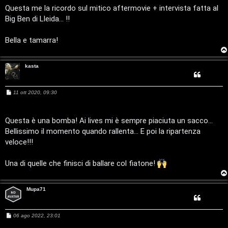
o
c
a
Questa me la ricordo sul mitico aftermovie + intervista fatta al
g
Big Ben di Lleida... !!
m
A
g
i
o
e
t
Bella e tamarra!
n
t
kasta
t
i
i
v
M
11 ott 2020, 09:30
e
s
i
s
s
a
Questa è una bomba! Ai lives mi è sempre piaciuta un sacco...
e
g
Bellissimo il momento quando rallenta... E poi la ripartenza
G
g
i
n
veloce!!!
o
i
z
Una di quelle che finisci di ballare col fiatone!
g
a
i
Mupa71
r
D
i
M
06 ago 2022, 23:01
'
e