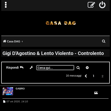
C
Casa DAG
e
Gigi D’Agostino & Lento Violento - Controlento
r
c
a
Cerca
Ricerca avanz
Rispondi
Precedente
1
2
16 messaggi
T
A
o
GABRO
r
p
M
07 ott 2020, 14:10
g
i
e
s
s