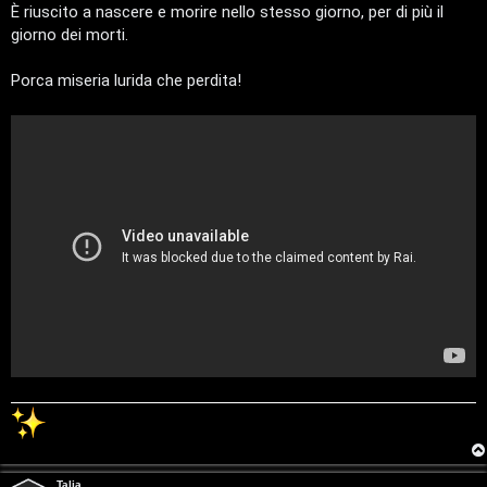
i
È riuscito a nascere e morire nello stesso giorno, per di più il
o
S
giorno dei morti.
t
Porca miseria lurida che perdita!
o
r
e
:
G
i
g
i
D
’
A
Talia