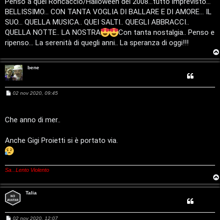
D
Penso a quel Roncaccio/Halloween del 2008...tutto imprevisto...
i
g
BELLISSIMO... CON TANTA VOGLIA DI BALLARE E DI AMORE... IL
'
g
i
s
SUO... QUELLA MUSICA.. QUEI SALTI.. QUEGLI ABBRACCI..
o
A
QUELLA NOTTE.. LA NOSTRA
Con tanta nostalgia.. Penso e
p
ripenso... La serenità di quegli anni.. La speranza di oggi!!!
g
o
o
bene
s
s
t
M
02 nov 2020, 09:45
t
e
a
s
i
s
a
Che anno di mer..
g
n
g
i
Anche Gigi Proietti si è portato via.
o
A
o
r
i
Sa...Lento Violento
g
n
Talia
o
T
m
o
M
02 nov 2020, 12:07