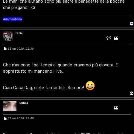
Le mani che aiutano sono più sacre e benedette delle bocche
g
i
che pregano.. <3
o
c
Adamantiana
m
A
DiGa
e
t
C
o
n
n
t
t
M
31 ott 2020, 22:30
a
e
t
t
i
s
t
a
s
D
a
Che mancano i bei tempi di quando eravamo più giovani.. E
i
v
i
g
G
soprattutto mi mancano i live..
g
a
s
i
i
o
e
Ciao Casa Dag, siete fantastici.. Sempre!
G
n
i
Lulu'4
z
g
a
M
31 ott 2020, 22:48
i
e
s
r
s
a