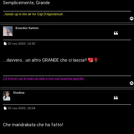
e
V
Semplicemente, Grande
r
i
..hands up in the air for Gigi D'Agostinouh
c
n
Eusebio Salmin
a
i
l
M
02 nov 2020, 14:42
e
i
s
F
s
a
/
....davvero....un altro GRANDE che ci lascia!!
g
A
g
D
i
Q
o
c'è ti trovi con le mani al cielo e non sai neanche perché.
i
g
Giadina
i
M
02 nov 2020, 18:04
t
e
s
s
a
a
Che mandrakata che ha fatto!
g
l
g