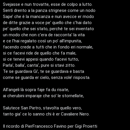
Svejasse e nun trovatte, esse de colpo a lutto.
o
Sentì drento a la panza strignese come un nodo
s
Sape’ che è la mancanza e nun avecce er modo
de ditte grazie a voce pe' quello che c’hai dato
t
pe' quello che sei stato, perché te sei inventato
i
un modo che non c’era de racconta' la vita
e ce l’hai regalato così un po’ all’impunita,
n
facendo crede a tutti che in fondo eri normale,
si ce facevi ride de quello che fa male,
o
si ce tenevi appesi quando facevi tutto,
.
Parla’, balla’, canta’, pure si stavi zitto.
Te se guardava Gi’, te se guardava e basta
.
come se guarda er cielo, senza vole’ risposta.
.
All’angeli là sopra faje fa du risate,
ai cherubini imparaje che so’ le stornellate,
R
Salutece San Pietro, stavolta quello vero,
e
tanto gia’ ce lo sanno chi è er Cavaliere Nero.
s
Il ricordo di PierFrancesco Favino per Gigi Proietti