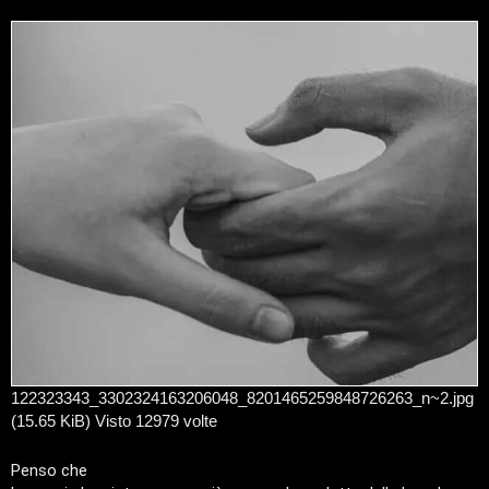
s
a
g
g
i
o
T
122323343_3302324163206048_8201465259848726263_n~2.jpg
(15.65 KiB) Visto 12979 volte
A
o
r
p
Penso che