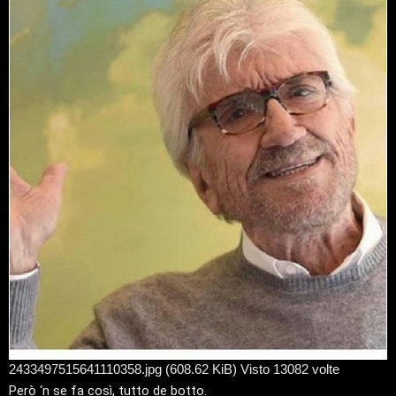
g
a
i
o
l
i
d
i
G
i
g
i
D
'
A
2433497515641110358.jpg (608.62 KiB) Visto 13082 volte
g
Però ‘n se fa così, tutto de botto.