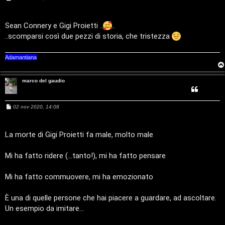
e
e
u
s
s
a
Sean Connery e Gigi Proietti ..
..
n
r
g
..scomparsi così due pezzi di storia, che tristezza
g
t
i
o
M
Adamantiana
i
u
a
marco del gaudio
s
t
i
M
02 nov 2020, 14:08
t
e
c
s
s
i
a
La morte di Gigi Proietti fa male, molto male
a
g
v
g
i
:
Mi ha fatto ridere (...tanto!), mi ha fatto pensare
o
i
C
Mi ha fatto commuovere, mi ha emozionato
D
È una di quelle persone che hai piacere a guardare, ad ascoltare.
C
/
Un esempio da imitare...