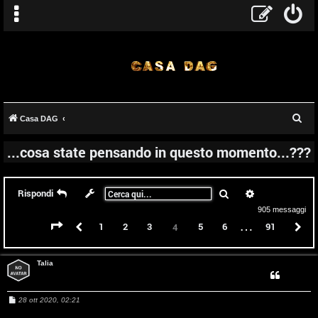
C
Casa DAG
e
...cosa state pensando in questo momento...???
r
c
a
Cerca
Ricerca avanz
Rispondi
905 messaggi
…
Pagina
4
di
91
Precedente
1
2
3
5
6
91
P
4
Talia
M
28 ott 2020, 02:21
e
s