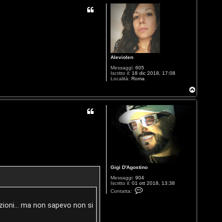
p
Aleviolen
Messaggi:
605
Iscritto il:
18 dic 2018, 17:08
Località:
Roma
T
o
p
Gigi D'Agostino
Messaggi:
904
Iscritto il:
01 ott 2018, 13:38
C
Contatta:
o
n
zioni... ma non sapevo non si
t
a
t
t