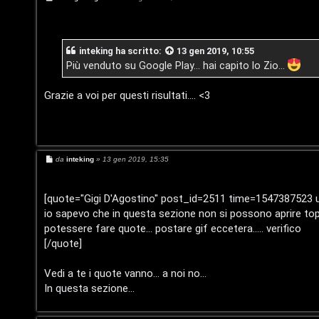
t
m
e
s
i
s
e
a
n
g
inteking
ha scritto:
13 gen 2019, 10:55
g
n
i
Più venduto su Google Play... hai capito lo Zio...
o
o
t
i
Grazie a voi per questi risultati.... <3
i
n
s
T
e
M
da
inteking
»
13 gen 2019, 15:35
o
e
n
s
s
u
a
[quote="Gigi D'Agostino" post_id=2511 time=1547387523 
z
g
io sapevo che in questa sezione non si possono aprire topic
r
g
i
a
potessere fare quote... postare gif eccetera..... verifico
o
[/quote]
r
M
Vedi a te i quote vanno... a noi no...
i
u
In questa sezione...
s
s