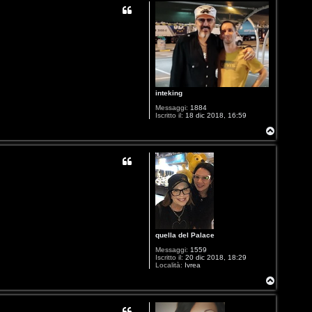
inteking
Messaggi:
1884
Iscritto il:
18 dic 2018, 16:59
T
o
p
quella del Palace
Messaggi:
1559
Iscritto il:
20 dic 2018, 18:29
Località:
Ivrea
T
o
p