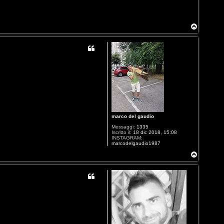
T
o
p
marco del gaudio
Messaggi:
1335
Iscritto il:
18 dic 2018, 15:08
INSTAGRAM:
marcodelgaudio1987
T
o
p