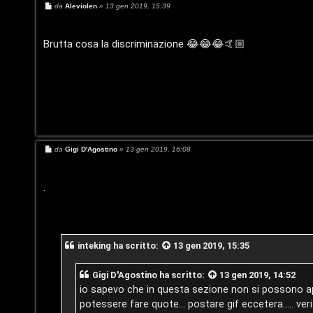
p
i
M
da
Aleviolen
»
13 gen 2019, 15:39
e
s
o
c
s
a
Brutta cosa la discriminazione 😂😂😂🤙🏼
s
a
g
g
i
t
:
o
a
C
D
/
M
da
Gigi D'Agostino
»
13 gen 2019, 16:08
A
e
s
V
s
r
a
.
i
g
g
g
i
n
o
o
i
inteking
ha scritto:
13 gen 2019, 15:35
m
l
Gigi D'Agostino
ha scritto:
13 gen 2019, 14:52
e
i
io sapevo che in questa sezione non si possono apri
n
potessere fare quote... postare gif eccetera..... ver