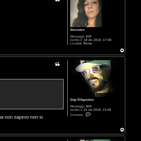
Aleviolen
Messaggi:
605
Iscritto il:
18 dic 2018, 17:08
Località:
Roma
T
o
p
Gigi D'Agostino
Messaggi:
904
Iscritto il:
01 ott 2018, 13:38
C
Contatta:
 ma non sapevo non si
o
n
t
a
T
t
o
t
a
p
G