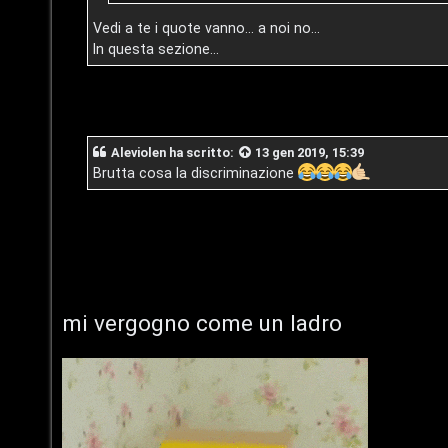
/
t
Vedi a te i quote vanno... a noi no...
D
i
In questa sezione...
i
a
g
t
i
t
Aleviolen
ha scritto:
13 gen 2019, 15:39
t
Brutta cosa la discriminazione
i
a
v
l
i
S
t
mi vergogno come un ladro
C
o
e
r
r
e
c