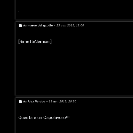
o
.
P
M
da
marco del gaudio
»
13 gen 2019, 18:00
l
e
s
a
s
a
[RimettiAlemiasi]
g
n
g
i
e
o
t
P
e
r
M
da
Alex Vertigo
»
13 gen 2019, 20:36
e
s
c
s
a
Questa é un Capolavoro!!!
g
o
g
i
o