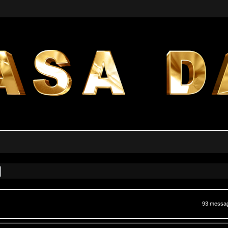
]
a avanzata
93 messa