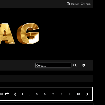
Iscriviti
Login
Cerca
Ricerca avanz
…
Pagina
7
di
10
Precedente
1
5
6
8
9
10
Prossimo
7
ggi