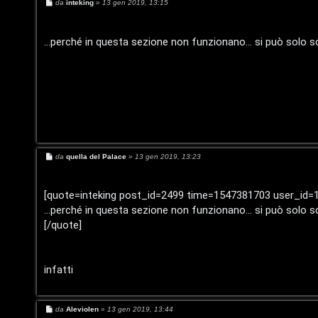
M
da
inteking
»
13 gen 2019, 13:15
e
s
s
a
...perché in questa sezione non funzionano... si può solo scr
g
g
i
o
T
L
o
M
da
quella del Palace
»
13 gen 2019, 13:23
o
p
e
s
s
g
i
a
[quote=inteking post_id=2499 time=1547381703 user_id=
g
...perché in questa sezione non funzionano... si può solo scr
i
c
g
i
[/quote]
o
n
A
t
infatti
t
I
i
M
da
Aleviolen
»
13 gen 2019, 13:44
e