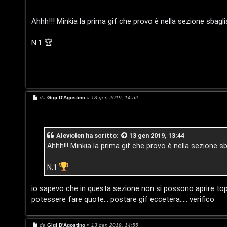
s
s
v
s
c
a
Ahhh!!! Minkia la prima gif che provo è nella sezione sbag
i
g
g
r
i
N.1 🏆
o
i
G
v
i
i
g
M
da
Gigi D'Agostino
»
13 gen 2019, 14:52
t
i
e
s
s
i
D
a
g
Aleviolen
ha scritto:
13 gen 2019, 13:44
g
'
i
Ahhh!!! Minkia la prima gif che provo è nella sezione s
o
A
A
N.1
g
r
io sapevo che in questa sezione non si possono aprire topic
o
g
potessere fare quote... postare gif eccetera..... verifico
s
o
M
da
Gigi D'Agostino
»
13 gen 2019, 14:55