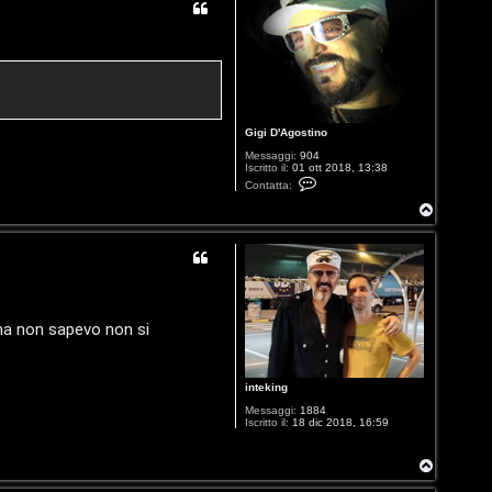
i
g
i
D
'
A
g
o
s
t
i
Gigi D'Agostino
n
Messaggi:
904
o
Iscritto il:
01 ott 2018, 13:38
C
Contatta:
o
n
T
t
o
a
p
t
t
a
G
i
g
i
D
 ma non sapevo non si
'
A
g
o
s
inteking
t
i
Messaggi:
1884
n
Iscritto il:
18 dic 2018, 16:59
o
T
o