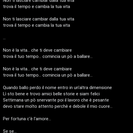
C
Non ti lasciare cambiar dalla tua vita
trova il tempo e cambia la tua vita
D
C
/
Non ti lasciare cambiar dalla tua vita
trova il tempo e cambia la tua vita
e
V
...
r
i
c
n
Non è la vita... che ti deve cambiare
trova il tuo tempo... comincia un pò a ballare...
a
i
Non è la vita... che ti deve cambiare
l
trova il tuo tempo... comincia un pò a ballare...
i
F
Quando ballo perdo il nome entro in un'altra dimensione
/
Lì sto bene e trovo amici belle storie e siam felici
A
D
Settimana un pò snervante poi il lavoro che è pesante
Q
devo stare molto attento perchè e debole il mio cuore...
i
Per fortuna c'è l'amore...
g
i
Se se...