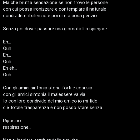
Ma che brutta sensazione se non trovo le persone
g
n
con cui possa ironizzare e contemplare il naturale
condividere il silenzio e poi dire a cosa penzio...
o
T
m
o
Senza poi dover passare una giornata lì a spiegare...
e
u
Eh...
n
r
Ouh...
Eh...
t
Ouh...
M
Eh eh...
i
u
Ouh...
a
s
Con gli amici sintonia storie forti e cosi sia
t
con gli amici sintonia il malessere va via
i
Io con loro condivido del mio amico io mi fido
t
c
c'è totale trasparenza e non posso stare senza...
i
a
Riposino...
v
respirazione...
:
i