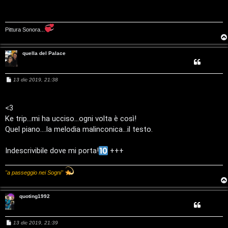
n
g
i
o
e
Pittura Sonora...
t
quella del Palace
P
M
13 dic 2019, 21:38
e
e
s
r
s
a
<3
g
c
Ke trip...mi ha ucciso...ogni volta è così!
g
i
Quel piano....la melodia malinconica...il testo.
o
o
Indescrivibile dove mi porta!
+++
r
s
"a passeggio nei Sogni"
i
quoting1992
M
u
M
13 dic 2019, 21:39