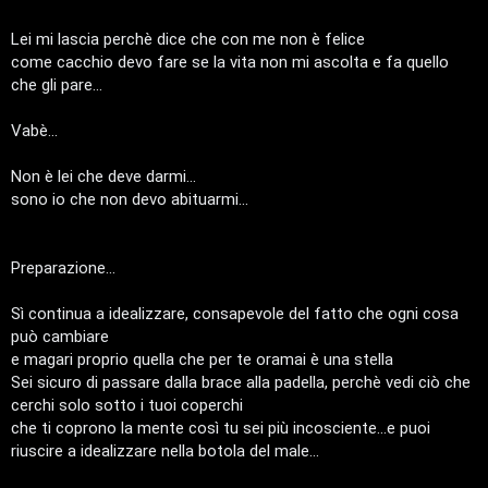
t
Lei mi lascia perchè dice che con me non è felice
a
come cacchio devo fare se la vita non mi ascolta e fa quello
che gli pare...
l
Vabè...
S
t
Non è lei che deve darmi...
sono io che non devo abituarmi...
o
r
Preparazione...
e
Sì continua a idealizzare, consapevole del fatto che ogni cosa
:
può cambiare
G
e magari proprio quella che per te oramai è una stella
Sei sicuro di passare dalla brace alla padella, perchè vedi ciò che
i
cerchi solo sotto i tuoi coperchi
che ti coprono la mente così tu sei più incosciente...e puoi
g
riuscire a idealizzare nella botola del male...
i