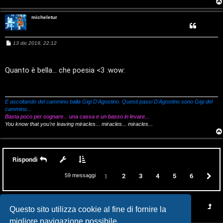
e
micheletur
c
o
M
13 dic 2019, 22:12
e
s
n
s
a
Quanto è bella... che poesia <3 :wow:
g
G
g
i
i
o
E ascoltando del cammino balla Gigi D'Agostino. Questi passi D'Agostino sono Gigi del
cammino...
g
Basta poco per sognare... una cassa e un basso in levare...
You know that you're leaving miracles... miracles... miracles...
i
D
Rispondi
'
2
3
4
5
6
P
1
59 messaggi
A
g
Questo sito utilizza cookie al fine di fornire la
o
migliore navigazione possibile