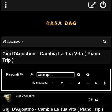
C
Casa DAG
e
Gigi D'Agostino - Cambia La Tua Vita ( Piano
r
Trip )
c
a
Cerca
Ricerca avanz
Rispondi
2
3
4
5
6
P
1
59 messaggi
Gigi D'Agostino
C
o
n
t
Gigi D'Agostino - Cambia La Tua Vita ( Piano Trip )
a