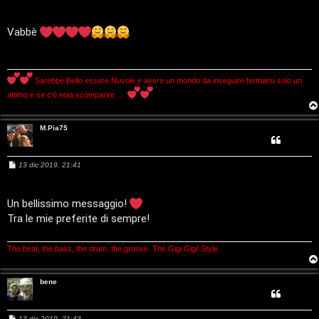
e
s
s
s
a
Vabbè
i
g
g
i
c
o
Sarebbe Bello essere Nuvole e avere un mondo da inseguire fermarsi solo un
a
attimo e se c'è noia scomparire ....
l
M.Pia75
i
d
M
13 dic 2019, 21:41
e
i
s
s
a
Un bellissimo messaggio!
G
g
Tra le mie preferite di sempre!
g
i
i
o
The beat, the bass, the drum, the groove. The Gigi Gigi' Style
g
i
bene
D
M
13 dic 2019, 21:43