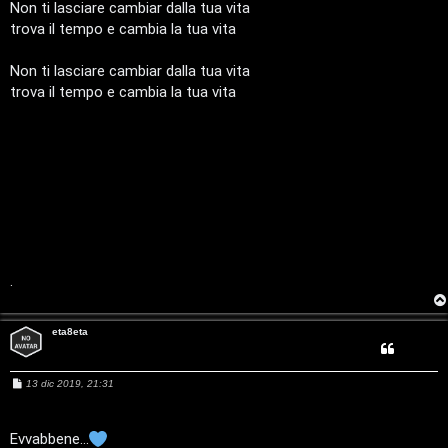
Non ti lasciare cambiar dalla tua vita
D
trova il tempo e cambia la tua vita
’
Non ti lasciare cambiar dalla tua vita
A
trova il tempo e cambia la tua vita
g
o
s
t
i
.
n
o
eta8eta
P
M
13 dic 2019, 21:31
l
e
s
a
s
a
Evvabbene...
g