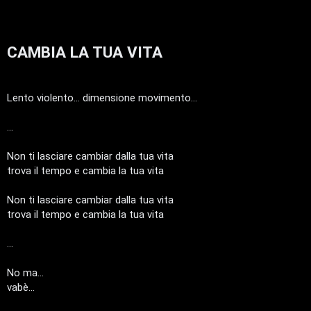
z
g
a
i
CAMBIA LA TUA VITA
r
D
i
'
Lento violento... dimensione movimento...
s
A
p
...
g
o
Non ti lasciare cambiar dalla tua vita
o
trova il tempo e cambia la tua vita
s
s
t
Non ti lasciare cambiar dalla tua vita
t
trova il tempo e cambia la tua vita
a
i
...
n
No ma...
A
o
vabè...
r
i