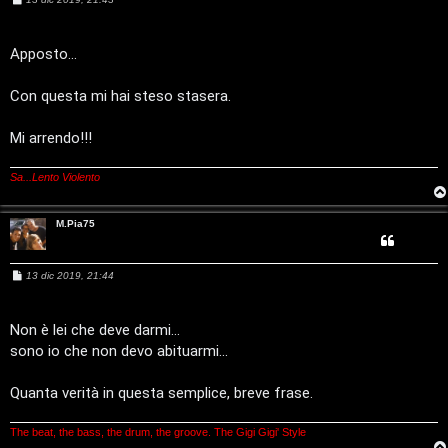
'
e
s
s
A
a
Apposto...
g
g
g
i
Con questa mi hai steso stasera.
o
o
Mi arrendo!!!
s
Sa...Lento Violento
t
i
M.Pia75
n
M
13 dic 2019, 21:44
o
e
s
s
.
a
Non è lei che deve darmi...
g
sono io che non devo abituarmi...
.
g
i
o
.
Quanta verità in questa semplice, breve frase.
The beat, the bass, the drum, the groove. The Gigi Gigi' Style
R