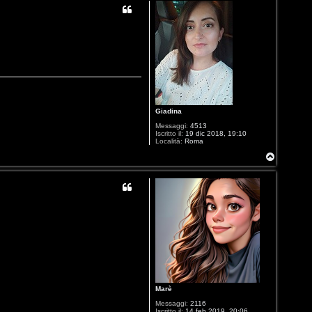
Giadina
Messaggi:
4513
Iscritto il:
19 dic 2018, 19:10
Località:
Roma
T
o
p
Marè
Messaggi:
2116
Iscritto il:
14 feb 2019, 20:06