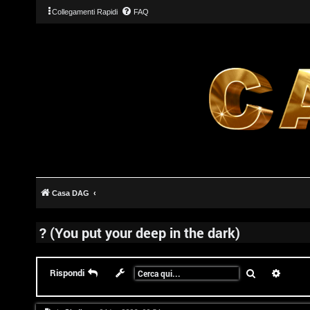
Collegamenti Rapidi
FAQ
T
L
o
o
p
Casa DAG
g
i
i
c
? (You put your deep in the dark)
n
A
Cerca
Ricerc
Rispondi
t
t