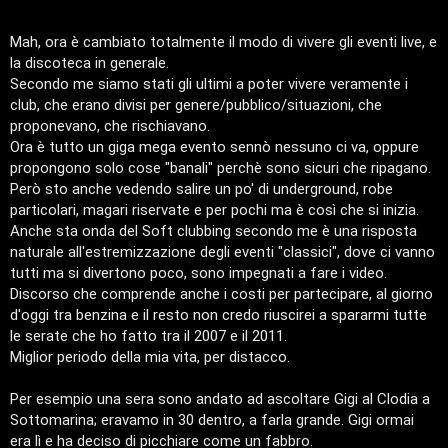
s
s
a
Mah, ora è cambiato totalmente il modo di vivere gli eventi live, e
g
la discoteca in generale.
g
i
Secondo me siamo stati gli ultimi a poter vivere veramente i
o
club, che erano divisi per genere/pubblico/situazioni, che
proponevano, che rischiavano.
Ora è tutto un giga mega evento sennò nessuno ci va, oppure
propongono solo cose "banali" perchè sono sicuri che ripagano.
Però sto anche vedendo salire un po' di underground, robe
particolari, magari riservate e per pochi ma è così che si inizia.
T
Anche sta onda del Soft clubbing secondo me è una risposta
naturale all'estremizzazione degli eventi "classici", dove ci vanno
A
o
tutti ma si divertono poco, sono impegnati a fare i video.
r
p
Discorso che comprende anche i costi per partecipare, al giorno
d'oggi tra benzina e il resto non credo riuscirei a spararmi tutte
g
i
le serate che ho fatto tra il 2007 e il 2011.
Miglior periodo della mia vita, per distacco.
o
c
m
A
Per esempio una sera sono andato ad ascoltare Gigi al Clodia a
Sottomarina; eravamo in 30 dentro, a farla grande. Gigi ormai
e
t
era lì e ha deciso di picchiare come un fabbro.