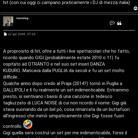
c
hit (con cui oggi ci campano praticamente i DJ di mezza italia)
o
r
nanulag
C
o
n
s
t
M
12 giu 2026, 07:16
a
e
t
i
s
t
a
s
n
M
a
A proprosito di hit, oltre a tutti i live spettacolari che ho fatto,
a
g
n
ricordo quando GIGI (probabilmente estate 2010 o 11) fu
g
u
u
i
l
ospitato ad OTRANTO e nel suo set inserì DANZA
a
o
g
KUDURO...Mancava dalla PUGLIA da secoli e fu un set molto
s
difficile...
i
Qualche anno dopo credo al Praja (2014?) tornò in Puglia a
GALLIPOLI e lì fu realmente un set indimenticabile. Entrammo
c
presto, si sentivano i bassi di una canzone in tedesco
a
tagliuzzato di LUCA NOISE di cui non ricordo il nome: Gigi già
stava suonando da un bel pò, cosa rimarcata da un buttafuori
l
all'ingresso che mimò simpaticamente che Gigi fosse fuori
i
controllo
Gigi quella sera costruì un set per me indimenticabile, forse il
d