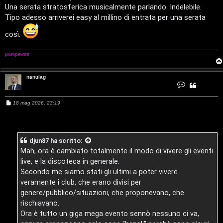
Una serata stratosferica musicalmente parlando. Indelebile.
n
t
Tipo adesso arriverei easy al millino di entrata per una serata
t
i
così.
i
v
pompawatt
s
i
e
nanulag
G
C
o
n
n
i
t
M
18 mag 2026, 23:19
a
z
e
t
s
t
g
a
s
a
n
a
a
i
g
n
djun87
ha scritto:
g
r
u
i
l
D
Mah, ora è cambiato totalmente il modo di vivere gli eventi
a
o
i
g
live, e la discoteca in generale.
'
Secondo me siamo stati gli ultimi a poter vivere
s
veramente i club, che erano divisi per
A
genere/pubblico/situazioni, che proponevano, che
p
g
rischiavano.
o
Ora è tutto un giga mega evento sennò nessuno ci va,
o