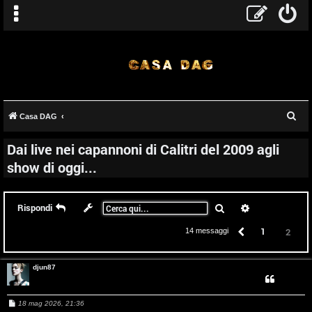
C
Casa DAG
e
Dai live nei capannoni di Calitri del 2009 agli
r
show di oggi...
c
a
Cerca
Ricerca avanz
Rispondi
Precedente
1
2
14 messaggi
djun87
M
18 mag 2026, 21:36
e