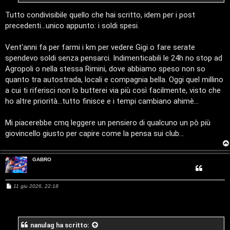
u
a
Tutto condivisibile quello che hai scritto, idem per i post
s
precedenti...unico appunto: i soldi spesi.
t
i
t
Vent'anni fa per farmi i km per vedere Gigi o fare serate
c
spendevo soldi senza pensarci. Indimenticabili le 24h no stop ad
i
Agropoli o nella stessa Rimini, dove abbiamo speso non so
a
quanto tra autostrada, locali e compagnia bella. Oggi quel millino
v
:
a cui ti riferisci non lo butterei via più così facilmente, visto che
i
ho altre priorità...tutto finisce e i tempi cambiano ahimè...
C
Mi piacerebbe cmq leggere un pensiero di qualcuno un pò più
D
giovincello giusto per capire come la pensa sui club...
C
/
e
V
GABRO
r
i
M
11 giu 2026, 22:18
c
n
e
s
s
a
i
a
g
nanulag
ha scritto:
g