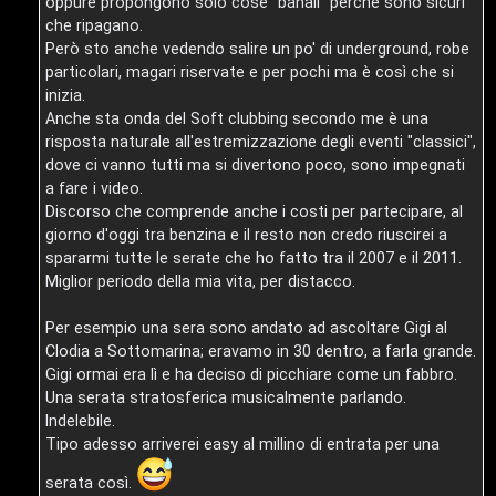
oppure propongono solo cose "banali" perchè sono sicuri
s
che ripagano.
s
t
Però sto anche vedendo salire un po' di underground, robe
t
particolari, magari riservate e per pochi ma è così che si
a
inizia.
i
Anche sta onda del Soft clubbing secondo me è una
n
risposta naturale all'estremizzazione degli eventi "classici",
dove ci vanno tutti ma si divertono poco, sono impegnati
A
o
a fare i video.
Discorso che comprende anche i costi per partecipare, al
r
i
giorno d'oggi tra benzina e il resto non credo riuscirei a
g
n
spararmi tutte le serate che ho fatto tra il 2007 e il 2011.
Miglior periodo della mia vita, per distacco.
o
T
Per esempio una sera sono andato ad ascoltare Gigi al
m
o
Clodia a Sottomarina; eravamo in 30 dentro, a farla grande.
e
u
Gigi ormai era lì e ha deciso di picchiare come un fabbro.
Una serata stratosferica musicalmente parlando.
n
r
Indelebile.
t
Tipo adesso arriverei easy al millino di entrata per una
M
i
serata così.