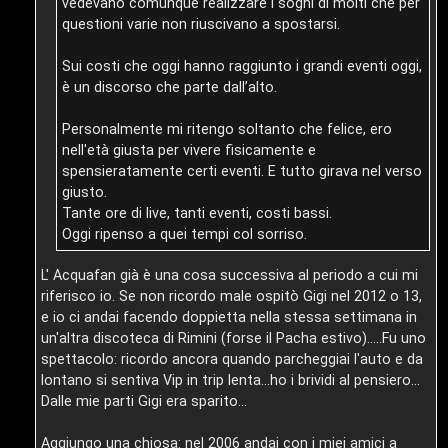
vedevano comunque realizzare i sogni di molti che per
e
questioni varie non riuscivano a spostarsi.
:
Sui costi che oggi hanno raggiunto i grandi eventi oggi,
è un discorso che parte dall’alto.
G
i
Personalmente mi ritengo soltanto che felice, ero
nell'età giusta per vivere fisicamente e
g
spensieratamente certi eventi. E tutto girava nel verso
giusto.
i
Tante ore di live, tanti eventi, costi bassi.
D
Oggi ripenso a quei tempi col sorriso.
’
L' Acquafan già è una cosa successiva al periodo a cui mi
A
riferisco io. Se non ricordo male ospitò Gigi nel 2012 o 13,
e io ci andai facendo doppietta nella stessa settimana in
g
un'altra discoteca di Rimini (forse il Pacha estivo).....Fu uno
spettacolo: ricordo ancora quando parcheggiai l'auto e da
o
lontano si sentiva Vip in trip lenta...ho i brividi al pensiero...
s
Dalle mie parti Gigi era sparito...
t
Aggiungo una chiosa: nel 2006 andai con i miei amici a