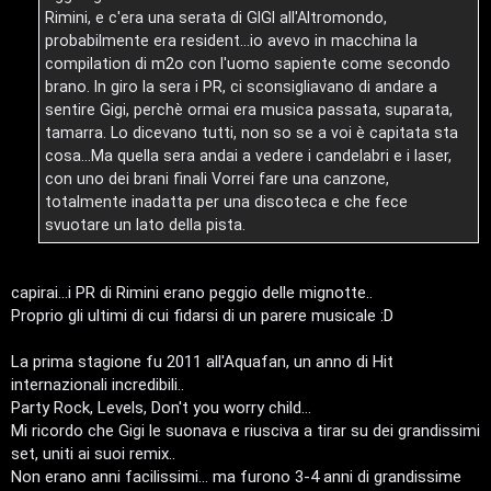
Rimini, e c'era una serata di GIGI all'Altromondo,
i
probabilmente era resident...io avevo in macchina la
n
compilation di m2o con l'uomo sapiente come secondo
brano. In giro la sera i PR, ci sconsigliavano di andare a
o
sentire Gigi, perchè ormai era musica passata, suparata,
P
tamarra. Lo dicevano tutti, non so se a voi è capitata sta
cosa...Ma quella sera andai a vedere i candelabri e i laser,
l
con uno dei brani finali Vorrei fare una canzone,
totalmente inadatta per una discoteca e che fece
a
svuotare un lato della pista.
n
e
capirai...i PR di Rimini erano peggio delle mignotte..
Proprio gli ultimi di cui fidarsi di un parere musicale :D
t
La prima stagione fu 2011 all'Aquafan, un anno di Hit
P
internazionali incredibili..
Party Rock, Levels, Don't you worry child...
e
Mi ricordo che Gigi le suonava e riusciva a tirar su dei grandissimi
r
set, uniti ai suoi remix..
Non erano anni facilissimi... ma furono 3-4 anni di grandissime