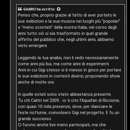
l
i
o
i
GABRO
ha scritto:
F
Penso che, proprio grazie al fatto di aver portato le
/
sue esibizioni e la sua musica nei luoghi più “popolari”
A
e “meno scontati” della nostra Italia, nel corso degli
D
Q
anni tutto ciò si sia trasformato in quel grande
i
affetto del pubblico che, negli ultimi anni, abbiamo
visto emergere.
g
i
Leggendo la tua analisi, non li vedo necessariamente
come anni più bui, ma come anni di esperimenti.
t
Anni in cui Gigi stesso si è messo in gioco per portare
le sue esibizioni in contesti diversi, proponendo show
a
anche di molte ore.
l
In quelle estati sono stato abbastanza presente.
S
Tu citi Calitri nel 2009… io ti cito l’Aquafan di Riccione,
con quasi 10 mila presenze, dove, per rilanciare le
t
feste notturne, coinvolsero Gigi nel progetto. E fu un
o
grande successo.
Ci furono anche live meno partecipati, ma che
r