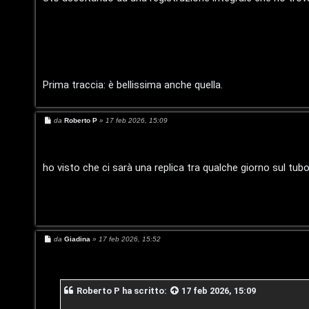
g
t
i
t
t
i
a
v
Prima traccia: è bellissima anche quella.
l
i
S
M
da
Roberto P
»
17 feb 2026, 15:09
e
t
s
s
a
C
o
g
ho visto che ci sarà una replica tra qualche giorno sul tub
g
e
r
i
o
r
e
c
:
M
da
Giadina
»
17 feb 2026, 15:52
e
a
G
s
s
a
i
g
Roberto P
ha scritto:
17 feb 2026, 15:09
g
g
i