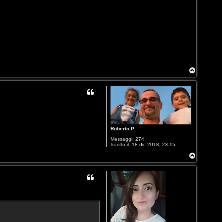
T
o
p
Roberto P
Messaggi:
274
Iscritto il:
18 dic 2018, 23:15
T
o
p