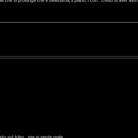
iii che si prolunga che è bellissima, il piano, i cori....credo di aver a
to sul tubo... ma si sente male.