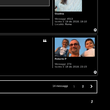
Giadina
Messaggi:
4513
Iscritto il:
19 dic 2018, 19:10
Località:
Roma
T
o
p
Roberto P
Messaggi:
274
Iscritto il:
18 dic 2018, 23:15
T
o
p
2
Prossimo
1
14 messaggi