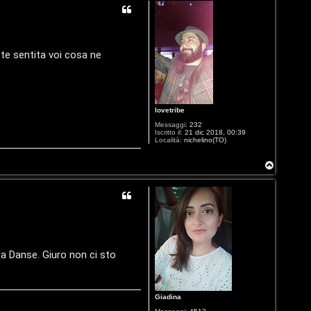
vete sentita voi cosa ne
lovetribe
Messaggi:
232
Iscritto il:
21 dic 2018, 00:39
Località:
nichelino(TO)
T
o
p
a Danse. Giuro non ci sto
Giadina