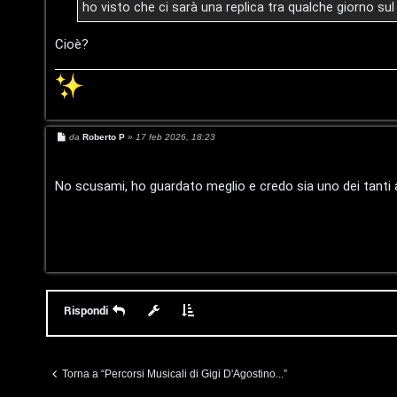
F
o
ho visto che ci sarà una replica tra qualche giorno su
i
A
Cioè?
D
Q
’
A
M
da
Roberto P
»
17 feb 2026, 18:23
g
e
s
o
s
a
No scusami, ho guardato meglio e credo sia uno dei tanti 
g
s
g
i
t
o
i
n
Rispondi
o
P
Torna a “Percorsi Musicali di Gigi D'Agostino...”
l