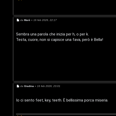
i
G
v
i
i
g
M
da
Marè
»
16 feb 2026, 22:17
e
t
i
s
s
a
Sembra una parola che inizia per h, o per k.
i
D
g
Testa, cuore, non si capisce una fava, però è Bella!
g
'
i
o
A
A
g
r
o
g
s
o
M
da
Giadina
»
16 feb 2026, 23:01
t
e
m
s
i
s
a
e
Io ci sento feet, key, teeth. È bellissima porca miseria.
g
n
g
n
i
o
o