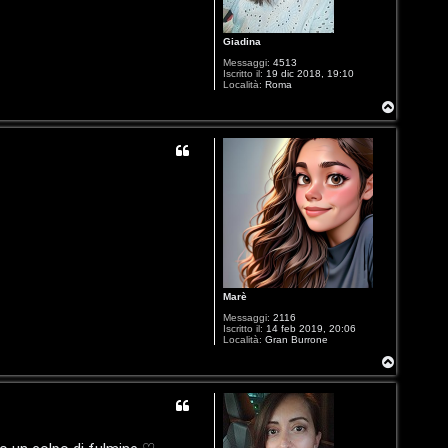
Giadina
Messaggi:
4513
Iscritto il:
19 dic 2018, 19:10
Località:
Roma
T
o
p
Marè
Messaggi:
2116
Iscritto il:
14 feb 2019, 20:06
Località:
Gran Burrone
T
o
p