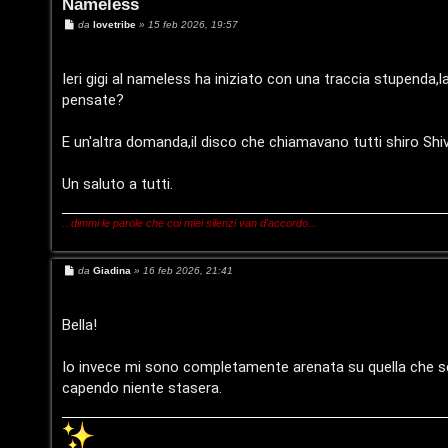
Nameless
M
da
lovetribe
»
15 feb 2026, 19:57
e
s
T
s
a
Ieri gigi al nameless ha iniziato con una traccia stupenda,la
L
o
g
pensate?
g
i
o
p
o
E un'altra domanda,il disco che chiamavano tutti shiro Shi
g
i
Un saluto a tutti.
i
c
n
A
...dimmi le parole che coi miei silenzi van d'accordo...
t
M
da
Giadina
»
16 feb 2026, 21:41
e
t
s
I
s
a
Bella!
i
g
s
g
v
i
Io invece mi sono completamente arenata su quella che sem
o
c
capendo niente stasera.
i
r