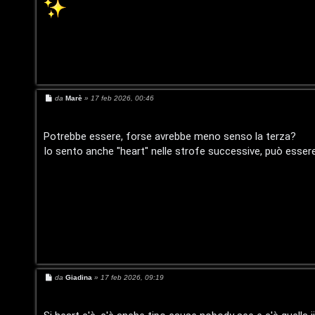
t
i
i
n
s
T
e
o
M
da
Marè
»
17 feb 2026, 00:46
n
e
u
s
z
s
a
Potrebbe essere, forse avrebbe meno senso la terza?
r
g
a
Io sento anche "heart" nelle strofe successive, può esser
g
i
r
M
o
i
u
s
s
p
i
o
c
M
da
Giadina
»
17 feb 2026, 09:19
e
s
a
s
s
a