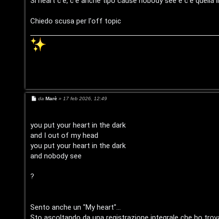
t
:
Si heart c'è, c'è anche tipo cause nobody see e c'è quella iii
g
g
a
C
i
Chiedo scusa per l'off topic
o
D
/
A
V
r
i
g
M
da
Marè
»
17 feb 2026, 12:49
n
e
o
s
i
s
m
a
you put your heart in the dark
g
l
and I out of my head
g
e
i
you put your heart in the dark
i
o
and nobody see
n
/
t
?
D
i
i
Sento anche un "My heart"...
a
Sto ascoltando da una registrazione integrale che ho trova