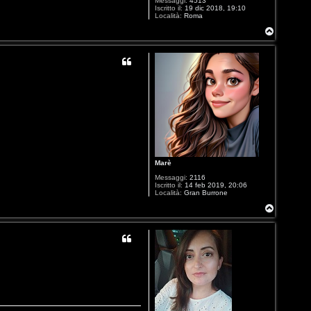
Messaggi:
4513
Iscritto il:
19 dic 2018, 19:10
Località:
Roma
T
o
p
Marè
Messaggi:
2116
Iscritto il:
14 feb 2019, 20:06
Località:
Gran Burrone
T
o
p