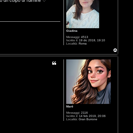
vuto un colpo di fulmine ♡
Giadina
Messaggi:
4513
Iscritto il:
19 dic 2018, 19:10
Località:
Roma
T
o
p
Marè
Messaggi:
2116
Iscritto il:
14 feb 2019, 20:06
Località:
Gran Burrone