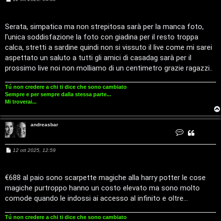
a
e
t
s
t
a
s
a
a
Serata, simpatica ma non strepitosa sarà per la manca foto,
n
g
d
l'unica soddisfazione la foto con giadina per il resto troppa
g
r
i
e
calca, stretti a sardine quindi non si vissuto il live come mi sarei
a
o
s
aspettato un saluto a tutti gli amici di casadag sarà per il
T
b
a
prossimo live noi non molliamo di un centimetro grazie ragazzi..
r
A
o
Tú non credere a chi ti dice che sono cambiato
r
p
Sempre e per sempre dalla stessa parte...
Mi troverai...
g
i
andreasbar
o
c
C
o
n
m
A
t
M
12 ott 2025, 12:59
a
e
t
e
t
s
t
a
s
a
a
€688 al paio sono scarpette magiche alla harry potter le cose
n
t
n
g
d
magiche purtroppo hanno un costo elevato ma sono molto
g
r
t
i
i
e
comode quando le indossi ai accesso al infinito e oltre...
a
o
s
i
v
b
a
Tú non credere a chi ti dice che sono cambiato