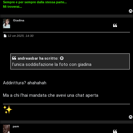
r
Sempre e per sempre dalla stessa parte...
s
i
Mi troverai...
e
G
Giadina
n
i
z
M
12 ott 2025, 14:30
g
e
s
a
s
i
a
r
g
andreasbar
ha scritto:
g
D
i
l'unica soddisfazione la foto con giadina
i
o
'
s
A
Addirittura? ahahahah
p
g
Ma a chi l'hai mandata che avevi una chat aperta
o
o
s
s
t
t
a
pam