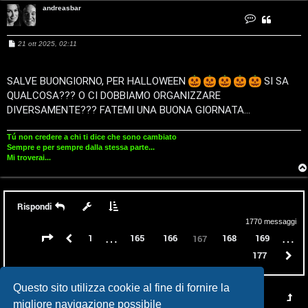
andreasbar
P
C
o
n
l
t
M
21 ott 2025, 02:11
a
e
t
a
s
t
a
s
a
a
SALVE BUONGIORNO, PER HALLOWEEN
SI SA
n
n
g
d
QUALCOSA??? O CI DOBBIAMO ORGANIZZARE
g
r
e
i
e
DIVERSAMENTE??? FATEMI UNA BUONA GIORNATA...
a
o
s
t
b
a
Tú non credere a chi ti dice che sono cambiato
r
Sempre e per sempre dalla stessa parte...
Mi troverai...
P
e
Rispondi
r
1770 messaggi
c
…
…
Pagina
167
di
177
Precedente
1
165
166
168
169
167
177
P
o
r
Questo sito utilizza cookie al fine di fornire la
migliore navigazione possibile