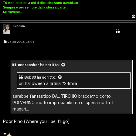
D
Tú non credere a chi ti dice che sono cambiato
Q
Sempre e per sempre dalla stessa parte...
i
Mi troverai...
g
Giadina
i
t
M
15 ott 2025, 15:36
e
s
a
s
a
l
g
andreasbar
ha scritto:
g
i
S
o
Bob33
ha scritto:
t
un halloween a latina ?24mila
o
sarebbe fantastico DAL TIRCHIO braccetto corto
r
POLVERINO molto improbabile ma ci speriamo tutti
magari...
e
Poor Rino (Where you'll be, I'll go)
:
G