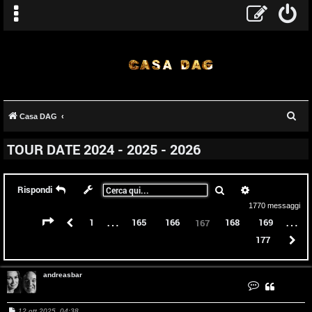
C
Casa DAG
e
TOUR DATE 2024 - 2025 - 2026
r
c
a
Cerca
Ricerca avanz
Rispondi
1770 messaggi
…
…
Pagina
167
di
177
Precedente
1
165
166
168
169
167
177
P
andreasbar
C
o
n
t
M
12 ott 2025, 04:38