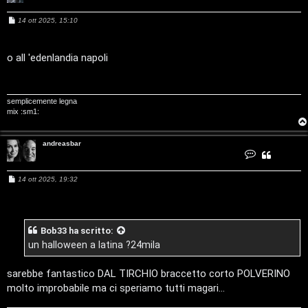
c
i
M
14 ott 2025, 15:10
a
e
v
s
s
:
a
o all 'edenlandia napoli
i
g
C
g
i
o
D
semplicemente legna
mix :sm1:
C
/
e
V
andreasbar
C
o
r
i
n
t
M
14 ott 2025, 19:32
a
e
c
n
t
s
t
a
s
a
i
a
a
n
g
d
Bob33
ha scritto:
g
r
l
i
e
un halloween a latina ?24mila
a
o
s
i
b
F
sarebbe fantastico DAL TIRCHIO braccetto corto POLVERINO
a
r
/
molto improbabile ma ci speriamo tutti magari...
A