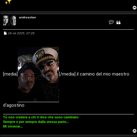
i
andreasbar
g
C
o
n
i
t
M
18 ott 2025, 07:26
a
e
t
D
s
t
a
s
a
’
a
n
g
d
g
r
A
i
e
a
o
s
g
b
[media]
[/media] il camino del mio maestro
a
r
o
s
t
d'agostino
i
Tú non credere a chi ti dice che sono cambiato
n
Sempre e per sempre dalla stessa parte...
Mi troverai...
o