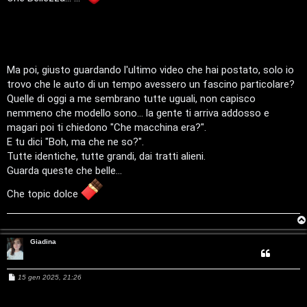
c
n
g
i
a
i
o
l
i
Ma poi, giusto guardando l'ultimo video che hai postato, solo io
F
trovo che le auto di un tempo avessero un fascino particolare?
/
Quelle di oggi a me sembrano tutte uguali, non capisco
A
nemmeno che modello sono... la gente ti arriva addosso e
D
Q
magari poi ti chiedono "Che macchina era?".
i
E tu dici "Boh, ma che ne so?".
Tutte identiche, tutte grandi, dai tratti alieni.
g
Guarda queste che belle...
i
Che topic dolce
t
a
Giadina
l
S
M
15 gen 2025, 21:26
e
s
t
s