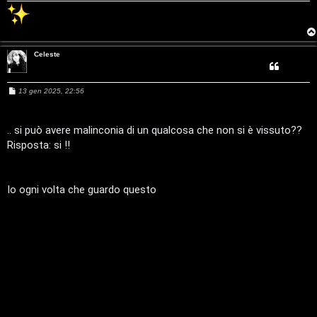
A
p
g
o
o
s
Celeste
s
t
t
M
13 gen 2025, 22:56
e
a
s
i
s
a
.. si può avere malinconia di un qualcosa che non si è vissuto??
g
n
Risposta: si !!
g
i
A
o
o
r
i
Io ogni volta che guardo questo
g
n
o
T
m
o
e
u
n
r