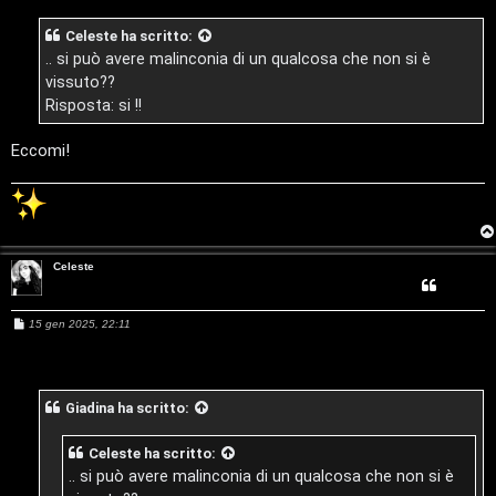
a
g
o
Celeste
ha scritto:
g
i
.. si può avere malinconia di un qualcosa che non si è
r
o
vissuto??
e
Risposta: si !!
:
Eccomi!
G
i
g
Celeste
i
M
15 gen 2025, 22:11
D
e
s
’
s
a
g
A
Giadina
ha scritto:
g
i
o
g
Celeste
ha scritto:
.. si può avere malinconia di un qualcosa che non si è
o