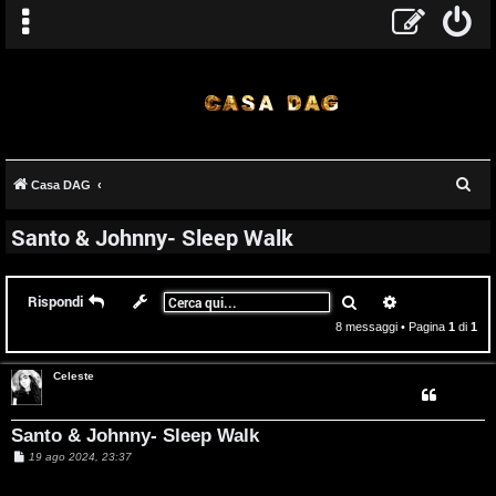
C
Casa DAG
e
Santo & Johnny- Sleep Walk
r
c
a
Cerca
Ricerca avanz
Rispondi
8 messaggi • Pagina
1
di
1
Celeste
Santo & Johnny- Sleep Walk
M
19 ago 2024, 23:37
e
s