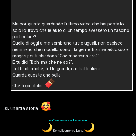
e
r
c
Ma poi, giusto guardando l'ultimo video che hai postato,
o
solo io trovo che le auto di un tempo avessero un fascino
particolare?
r
Quelle di oggi a me sembrano tutte uguali, non capisco
nemmeno che modello sono... la gente ti arriva addosso e
s
magari poi ti chiedono "Che macchina era?".
i
E tu dici "Boh, ma che ne so?".
Tutte identiche, tutte grandi, dai tratti alieni.
M
Guarda queste che belle...
u
Che topic dolce
s
i
..si, un'altra storia..
c
---Connessione Lunare---
a
Semplicemente Luna
l