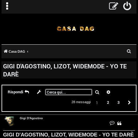
C
Casa DAG
e
GIGI D'AGOSTINO, LIZOT, WIDEMODE - YO TE
r
DARÈ
c
a
Cerca
Ricerca avanz
Rispondi
2
3
P
1
28 messaggi
Gigi D'Agostino
C
o
n
t
GIGI D'AGOSTINO, LIZOT, WIDEMODE - YO TE DARÈ
a