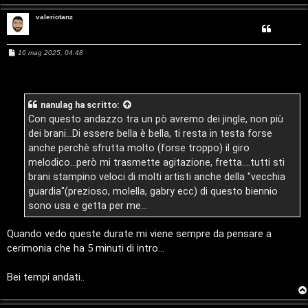
g
valeriotanz
i
M
16 mag 2025, 04:48
t
e
s
s
a
a
g
nanulag
ha scritto:
l
g
i
Con questo andazzo tra un pò avremo dei jingle, non più
o
S
dei brani...Di essere bella è bella, ti resta in testa forse
anche perchè sfrutta molto (forse troppo) il giro
t
melodico...però mi trasmette agitazione, fretta....tutti sti
brani stampino veloci di molti artisti anche della "vecchia
o
guardia"(prezioso, molella, gabry ecc) di questo biennio
r
sono usa e getta per me...
e
Quando vedo queste durate mi viene sempre da pensare a
:
cerimonia che ha 5 minuti di intro...
G
Bei tempi andati..
i