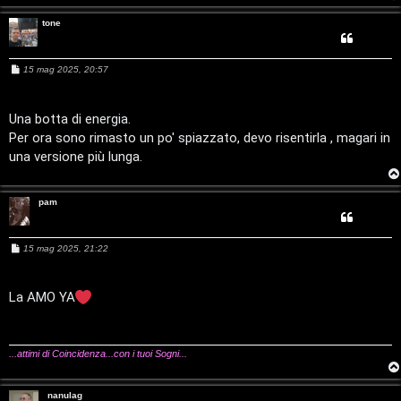
A
o
tone
r
i
M
15 mag 2025, 20:57
g
n
e
s
o
T
s
a
Una botta di energia.
g
m
o
Per ora sono rimasto un po' spiazzato, devo risentirla , magari in
g
i
una versione più lunga.
o
e
u
n
r
pam
t
M
M
15 mag 2025, 21:22
i
e
u
s
s
a
a
La AMO YA
s
g
t
g
i
i
o
t
...attimi di Coincidenza...con i tuoi Sogni...
c
i
nanulag