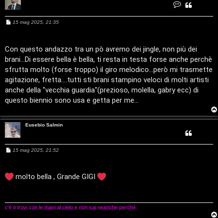
a
C
v
o
:
n
t
i
M
15 mag 2025, 21:35
a
C
e
t
s
t
a
s
D
n
a
Con questo andazzo tra un pò avremo dei jingle, non più dei
a
g
n
brani...Di essere bella è bella, ti resta in testa forse anche perchè
g
C
/
u
i
l
sfrutta molto (forse troppo) il giro melodico...però mi trasmette
a
o
g
e
V
agitazione, fretta....tutti sti brani stampino veloci di molti artisti
anche della "vecchia guardia"(prezioso, molella, gabry ecc) di
r
i
questo biennio sono usa e getta per me...
c
n
Eusebio Salmin
a
i
l
M
15 mag 2025, 21:52
e
i
s
F
s
a
molto bella , Grande GIGI
/
g
A
g
D
i
o
Q
c'è ti trovi con le mani al cielo e non sai neanche perché.
i