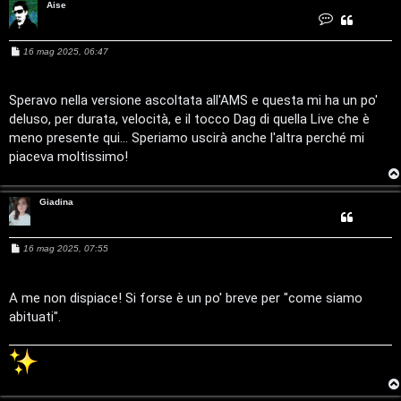
Aise
g
C
o
n
i
t
M
16 mag 2025, 06:47
a
e
t
D
s
t
a
s
A
a
Speravo nella versione ascoltata all'AMS e questa mi ha un po'
’
i
g
s
deluso, per durata, velocità, e il tocco Dag di quella Live che è
g
e
A
i
meno presente qui... Speriamo uscirà anche l'altra perché mi
o
piaceva moltissimo!
g
o
Giadina
s
M
16 mag 2025, 07:55
t
e
s
s
i
a
A me non dispiace! Si forse è un po' breve per "come siamo
g
abituati".
n
g
i
o
o
P