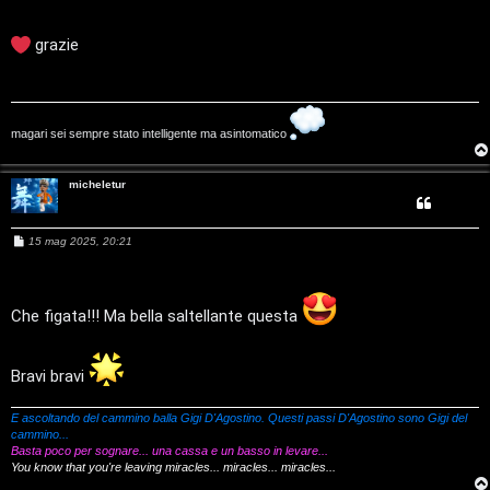
e
s
G
s
a
n
grazie
g
i
g
z
i
g
o
a
i
magari sei sempre stato intelligente ma asintomatico
r
D
micheletur
i
'
s
M
15 mag 2025, 20:21
A
e
p
s
g
s
a
o
g
Che figata!!! Ma bella saltellante questa
o
g
s
i
o
s
Bravi bravi
t
t
a
E ascoltando del cammino balla Gigi D'Agostino. Questi passi D'Agostino sono Gigi del
i
cammino...
Basta poco per sognare... una cassa e un basso in levare...
You know that you're leaving miracles... miracles... miracles...
n