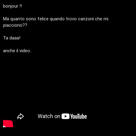
e
t
s
a
bonjour !!
n
t
g
g
i
Ma quanto sono felice quando trovo canzoni che mi
t
i
o
piacciono??
i
v
Ta daaa!
s
i
anche il video..
e
G
n
i
z
g
a
i
r
D
i
'
s
A
p
g
o