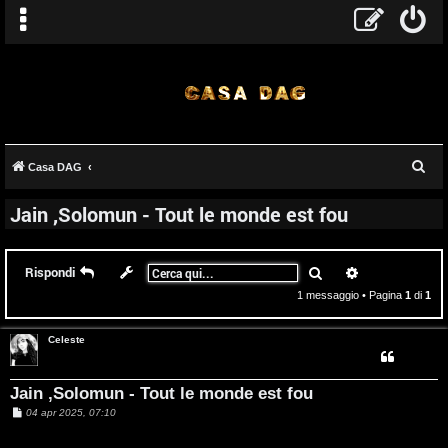
C
Casa DAG
e
Jain ,Solomun - Tout le monde est fou
r
c
T
a
Cerca
Ricerca avanz
Rispondi
A
o
1 messaggio • Pagina
1
di
1
r
p
Celeste
g
i
o
c
Jain ,Solomun - Tout le monde est fou
m
A
M
04 apr 2025, 07:10
e
s