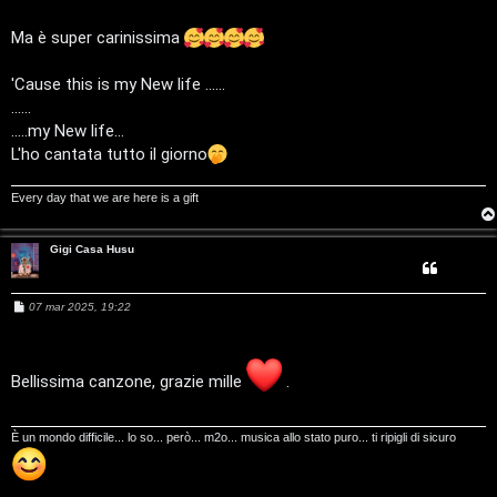
s
s
D
a
Ma è super carinissima
g
g
C
/
i
'Cause this is my New life ......
o
e
V
......
.....my New life...
r
i
L'ho cantata tutto il giorno
c
n
Every day that we are here is a gift
a
i
Gigi Casa Husu
l
i
M
F
07 mar 2025, 19:22
e
/
s
A
s
a
D
g
Bellissima canzone, grazie mille
.
Q
g
i
i
o
È un mondo difficile... lo so... però... m2o... musica allo stato puro... ti ripigli di sicuro
g
i