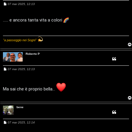
T
M
07 mar 2025, 12:13
e
s
A
o
s
a
...... e ancora tanta vita a colori
r
p
g
g
i
g
i
o
"a passeggio nei Sogni"
o
c
m
A
Roberto P
e
t
M
07 mar 2025, 12:13
n
t
e
s
s
t
i
a
g
Ma sai che è proprio bella...
g
i
v
i
o
s
i
bene
e
G
M
07 mar 2025, 12:14
n
e
i
s