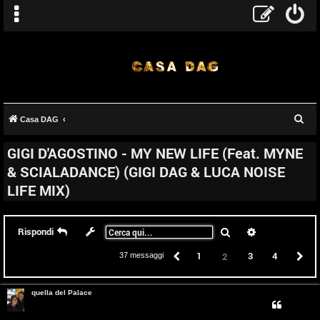
C
Casa DAG
e
GIGI D'AGOSTINO - MY NEW LIFE (Feat. MYNE
r
& SCIALADANCE) (GIGI DAG & LUCA NOISE
c
LIFE MIX)
a
Cerca
Ricerca avanz
Rispondi
Precedente
1
3
4
P
2
37 messaggi
quella del Palace