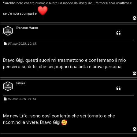
Sarebbe bello essere nuvole e avere un mondo da inseguire... fermarsi solo un'attimo e
t
se c'è noia scomparire
a
l
Tranaso Marco
S
M
07 mar 2025, 19:45
t
e
s
s
o
a
Bravo Gigi, questi suoni mi trasmettono e confermano il mio
g
pensiero su di te, che sei proprio una bella e brava persona.
g
r
i
o
e
Talvez
:
G
M
07 mar 2025, 21:13
e
s
i
s
a
My new Life...sono così contenta che sei tornato e che
g
g
ricominci a vivere. Bravo Gigi
g
i
i
o