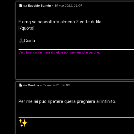
M
g
da
Eusebio Salmin
»
30 mar 2021, 21:04
e
F
s
i
s
A
a
E cmq va riascoltata almeno 3 volte di fila.
g
D
[/quote]
g
Q
i
’
o
Giada
A
c'è ti trovi con le mani al cielo e non sai neanche perché.
g
o
s
M
da
Giadina
»
09 apr 2021, 08:00
t
e
s
s
i
a
Per me lei può ripetere quella preghiera all'infinito.
g
n
g
i
o
o
P