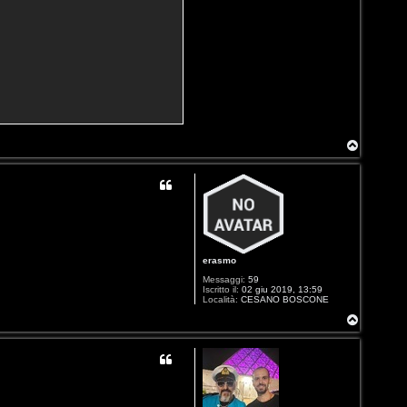
T
o
p
erasmo
Messaggi:
59
Iscritto il:
02 giu 2019, 13:59
Località:
CESANO BOSCONE
T
o
p