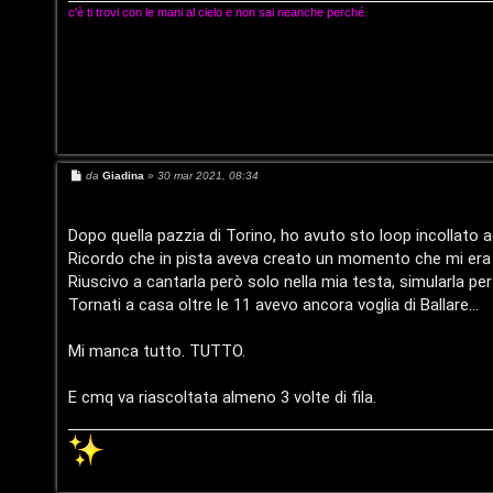
i
a
c'è ti trovi con le mani al cielo e non sai neanche perché.
g
t
i
t
t
i
a
v
M
da
Giadina
»
30 mar 2021, 08:34
l
e
i
s
S
s
a
Dopo quella pazzia di Torino, ho avuto sto loop incollato addo
g
t
Ricordo che in pista aveva creato un momento che mi era
g
i
Riuscivo a cantarla però solo nella mia testa, simularla per
C
o
o
Tornati a casa oltre le 11 avevo ancora voglia di Ballare...
e
r
Mi manca tutto. TUTTO.
r
e
E cmq va riascoltata almeno 3 volte di fila.
c
:
a
G
i