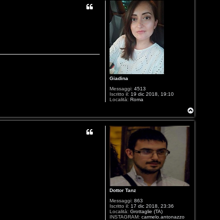
Giadina
Messaggi:
4513
Iscritto il:
19 dic 2018, 19:10
Località:
Roma
T
o
p
Dottor Tanz
Messaggi:
863
Iscritto il:
17 dic 2018, 23:36
Località:
Grottaglie (TA)
INSTAGRAM:
carmelo.antonazzo