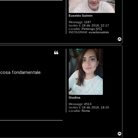
Eusebio Salmin
Messaggi:
1187
Iscritto il:
18 dic 2018, 22:17
Località:
Pertengo [VC]
INSTAGRAM:
eusebiosalmin
T
o
p
, cosa fondamentale.
Giadina
Messaggi:
4513
Iscritto il:
19 dic 2018, 19:10
Località:
Roma
T
o