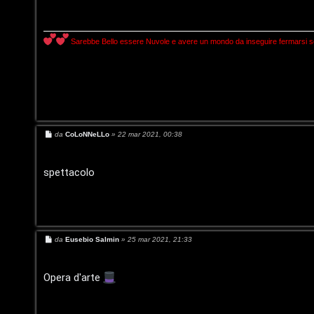
s
a
g
g
i
t
:
o
Sarebbe Bello essere Nuvole e avere un mondo da inseguire fermarsi solo
a
C
D
/
A
V
r
M
da
CoLoNNeLLo
»
22 mar 2021, 00:38
i
e
g
s
s
n
a
spettacolo
o
g
i
g
i
m
o
l
e
i
M
da
Eusebio Salmin
»
25 mar 2021, 21:33
n
e
s
/
s
t
a
Opera d'arte
D
g
g
i
i
o