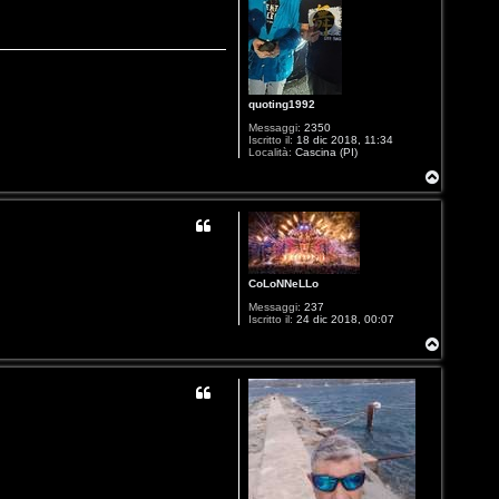
quoting1992
Messaggi:
2350
Iscritto il:
18 dic 2018, 11:34
Località:
Cascina (PI)
T
o
p
CoLoNNeLLo
Messaggi:
237
Iscritto il:
24 dic 2018, 00:07
T
o
p