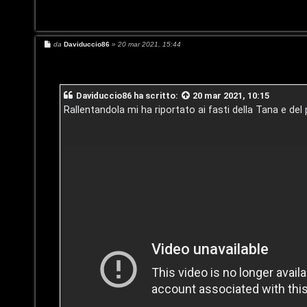
r
i
G
v
i
M
da
Daviduccio86
»
20 mar 2021, 15:44
e
s
i
g
s
a
t
i
g
Daviduccio86
ha scritto:
20 mar 2021, 10:15
g
i
Rallentandola mi ha riportato ai fasti della Tana e de
i
D
o
'
A
A
g
r
o
g
s
o
t
m
i
e
n