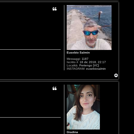
p
Eusebio Salmin
Messaggi:
1187
Iscritto il:
18 dic 2018, 22:17
Località:
Pertengo [VC]
INSTAGRAM:
eusebiosalmin
T
o
p
Giadina