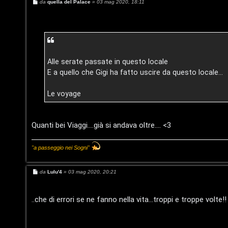
e
r
M
da
quella del Palace
»
03 mag 2020, 18:11
e
s
r
e
s
a
g
c
:
g
i
a
G
o
Alle serate passate in questo locale
i
E a quello che Gigi ha fatto uscire da questo locale...
g
Le voyage
F
i
A
D
Quanti bei Viaggi....già si andava oltre.... <3
Q
’
"a passeggio nei Sogni"
A
M
da
Lulu'4
»
03 mag 2020, 20:21
g
e
s
s
o
a
..che di errori se ne fanno nella vita...troppi e troppe volte!!
g
s
g
i
o