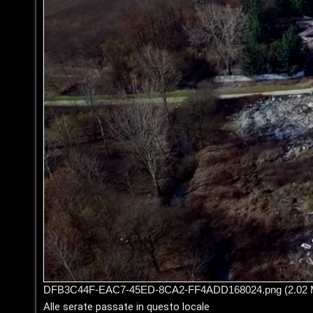
i
u
s
s
p
i
o
c
s
a
t
:
a
C
D
/
A
V
r
i
g
n
o
DFB3C44F-EAC7-45ED-8CA2-FF4ADD168024.png (2.02 MiB
i
Alle serate passate in questo locale