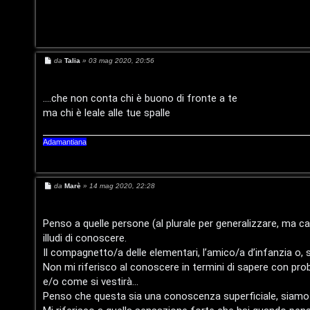
t
i
n
M
da
Talia
»
03 mag 2020, 20:56
o
e
s
s
P
a
....che non conta chi è buono di fronte a te
g
ma chi è leale alle tue spalle
g
l
i
o
a
Adamantiana
n
M
e
da
Marè
»
14 mag 2020, 22:28
e
s
t
s
a
Penso a quelle persone (al plurale per generalizzare, ma c
g
illudi di conoscere.
g
P
i
Il compagnetto/a delle elementari, l’amico/a d’infanzia o
o
Non mi riferisco al conoscere in termini di sapere con pr
e
e/o come si vestirà...
r
Penso che questa sia una conoscenza superficiale, siamo