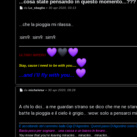
...cosa state pensando in questo momento...???
M
da
Lo_sbaglio
»
30 apr 2020, 03:13
e
s
s
a
....che la pioggia mi rilassa...
g
g
i
:sim9: :sim9: :sim9:
o
ULTIMO IMPERO
Stay, cause i need to be with you….
T
...and i'll fly with you...
L
o
M
da
micheletur
»
30 apr 2020, 08:28
o
p
e
s
s
g
i
a
A chi lo dici... a me guardan strano se dico che me ne sta
g
batte la pioggia e il cielo è grigio... :wow: solo a pensarci 
g
i
c
i
o
n
A
E ascoltando del cammino balla Gigi D'Agostino. Questi passi D'Agostino sono G
Basta poco per sognare... una cassa e un basso in levare...
You know that you're leaving miracles... miracles... miracles...