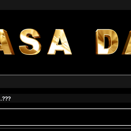
.???
a avanzata