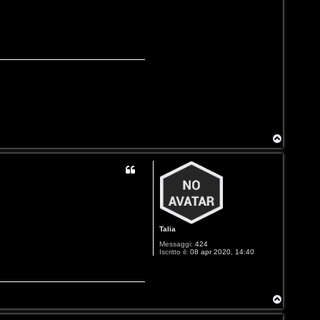
T
o
p
Talia
Messaggi:
424
Iscritto il:
08 apr 2020, 14:40
T
o
p