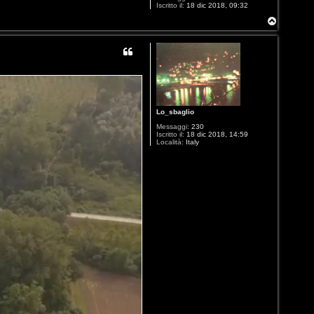
Iscritto il:
18 dic 2018, 09:32
T
o
p
Lo_sbaglio
Messaggi:
230
Iscritto il:
18 dic 2018, 14:59
Località:
Italy