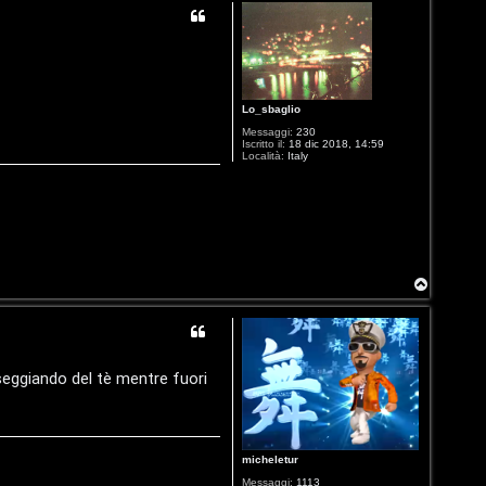
Lo_sbaglio
Messaggi:
230
Iscritto il:
18 dic 2018, 14:59
Località:
Italy
T
o
p
rseggiando del tè mentre fuori
micheletur
Messaggi:
1113