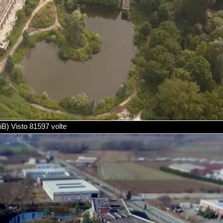
 Visto 81597 volte