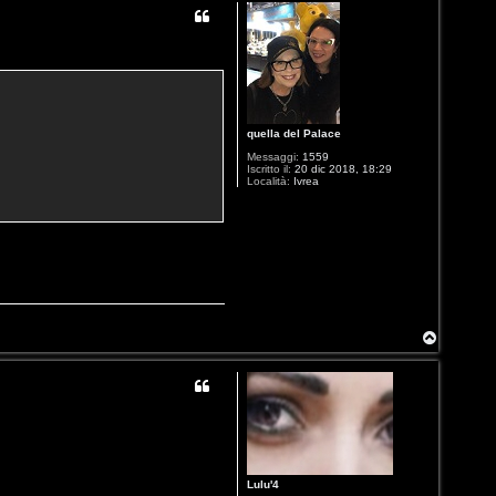
quella del Palace
Messaggi:
1559
Iscritto il:
20 dic 2018, 18:29
Località:
Ivrea
T
o
p
Lulu'4