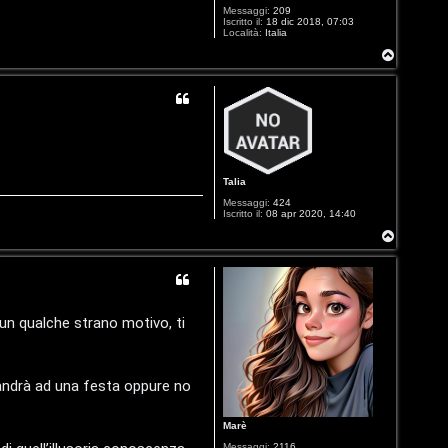
Messaggi:
209
Iscritto il:
18 dic 2018, 07:03
Località:
Italia
T
o
p
Talia
Messaggi:
424
Iscritto il:
08 apr 2020, 14:40
T
o
p
un qualche strano motivo, ti
 andrà ad una festa oppure no
Marè
Messaggi:
2116