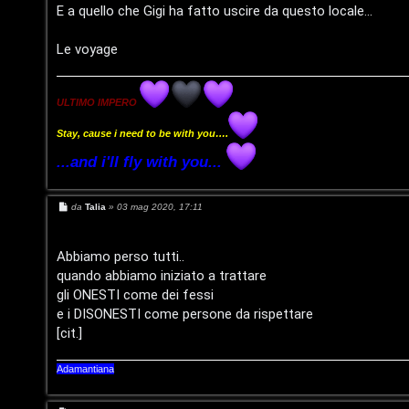
m
l
E a quello che Gigi ha fatto uscire da questo locale...
e
i
Le voyage
n
/
t
D
ULTIMO IMPERO
i
i
Stay, cause i need to be with you….
a
...and i'll fly with you...
g
t
i
M
da
Talia
»
03 mag 2020, 17:11
t
e
t
s
i
s
a
Abbiamo perso tutti..
a
g
v
quando abbiamo iniziato a trattare
g
l
i
gli ONESTI come dei fessi
o
i
e i DISONESTI come persone da rispettare
S
[cit.]
t
Adamantiana
C
o