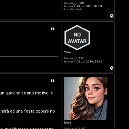
Messaggi:
209
Iscritto il:
18 dic 2018, 07:03
Località:
Italia
T
o
p
Talia
Messaggi:
424
Iscritto il:
08 apr 2020, 14:40
T
o
p
un qualche strano motivo, ti
 andrà ad una festa oppure no
Marè
Messaggi:
2116