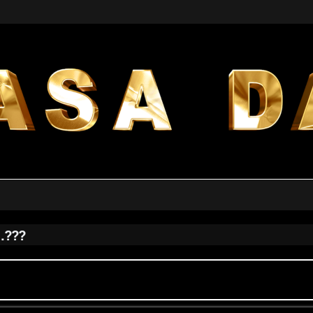
.???
a avanzata