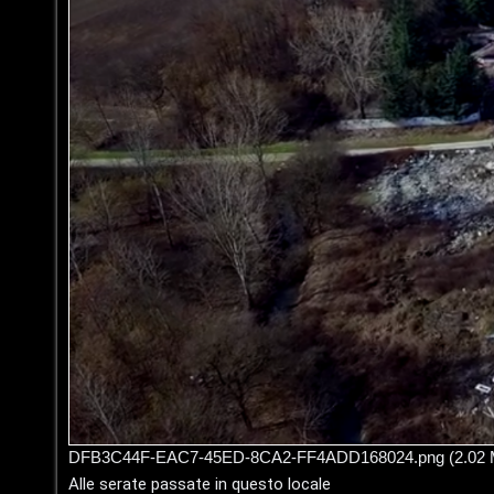
i
u
s
s
p
i
o
c
s
a
t
:
a
C
D
/
A
V
r
i
g
n
o
DFB3C44F-EAC7-45ED-8CA2-FF4ADD168024.png (2.02 MiB
i
Alle serate passate in questo locale