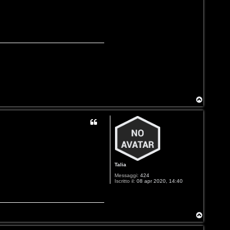
T
o
p
Talia
Messaggi:
424
Iscritto il:
08 apr 2020, 14:40
T
o
p