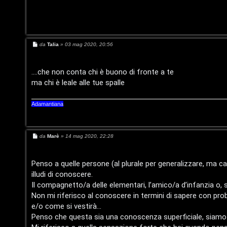
t
i
n
M
da
Talia
»
03 mag 2020, 20:56
o
e
s
s
P
a
....che non conta chi è buono di fronte a te
g
ma chi è leale alle tue spalle
g
l
i
o
a
Adamantiana
n
M
e
da
Marè
»
14 mag 2020, 22:28
e
s
t
s
a
Penso a quelle persone (al plurale per generalizzare, ma c
g
illudi di conoscere.
g
P
i
Il compagnetto/a delle elementari, l’amico/a d’infanzia o
o
Non mi riferisco al conoscere in termini di sapere con pr
e
e/o come si vestirà...
r
Penso che questa sia una conoscenza superficiale, siamo