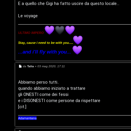
m
l
E a quello che Gigi ha fatto uscire da questo locale...
e
i
Le voyage
n
/
t
D
ULTIMO IMPERO
i
i
Stay, cause i need to be with you….
a
...and i'll fly with you...
g
t
i
M
da
Talia
»
03 mag 2020, 17:11
t
e
t
s
i
s
a
Abbiamo perso tutti..
a
g
v
quando abbiamo iniziato a trattare
g
l
i
gli ONESTI come dei fessi
o
i
e i DISONESTI come persone da rispettare
S
[cit.]
t
Adamantiana
C
o