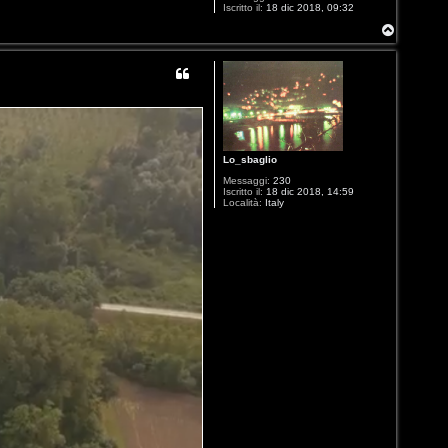
Iscritto il:
18 dic 2018, 09:32
T
o
p
Lo_sbaglio
Messaggi:
230
Iscritto il:
18 dic 2018, 14:59
Località:
Italy