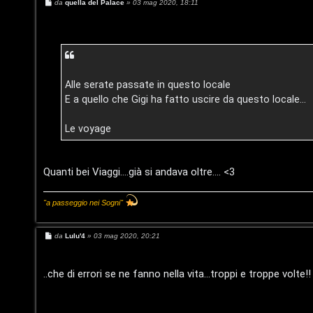
e
r
M
da
quella del Palace
»
03 mag 2020, 18:11
e
s
r
e
s
a
g
c
:
g
i
a
G
o
Alle serate passate in questo locale
i
E a quello che Gigi ha fatto uscire da questo locale...
g
Le voyage
F
i
A
D
Quanti bei Viaggi....già si andava oltre.... <3
Q
’
"a passeggio nei Sogni"
A
M
da
Lulu'4
»
03 mag 2020, 20:21
g
e
s
s
o
a
..che di errori se ne fanno nella vita...troppi e troppe volte!!
g
s
g
i
o