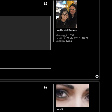
quella del Palace
Messaggi:
1559
Iscritto il:
20 dic 2018, 18:29
Località:
Ivrea
T
o
p
Lulu'4