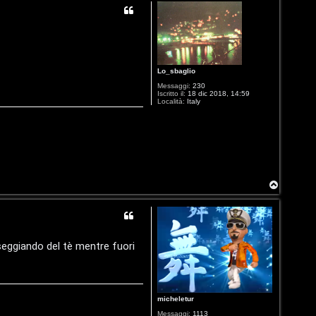
Lo_sbaglio
Messaggi:
230
Iscritto il:
18 dic 2018, 14:59
Località:
Italy
T
o
p
rseggiando del tè mentre fuori
micheletur
Messaggi:
1113