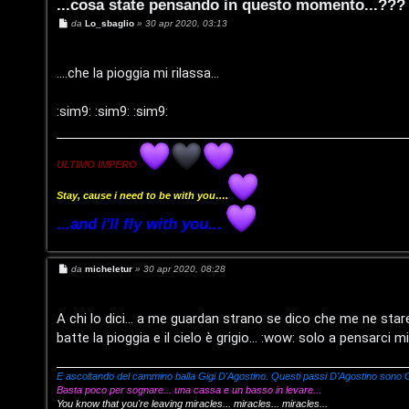
...cosa state pensando in questo momento...???
M
da
Lo_sbaglio
»
30 apr 2020, 03:13
e
s
s
a
....che la pioggia mi rilassa...
g
g
i
:sim9: :sim9: :sim9:
o
ULTIMO IMPERO
Stay, cause i need to be with you….
T
...and i'll fly with you...
L
o
M
da
micheletur
»
30 apr 2020, 08:28
o
p
e
s
s
g
i
a
A chi lo dici... a me guardan strano se dico che me ne sta
g
batte la pioggia e il cielo è grigio... :wow: solo a pensarci 
g
i
c
i
o
n
A
E ascoltando del cammino balla Gigi D'Agostino. Questi passi D'Agostino sono G
Basta poco per sognare... una cassa e un basso in levare...
You know that you're leaving miracles... miracles... miracles...