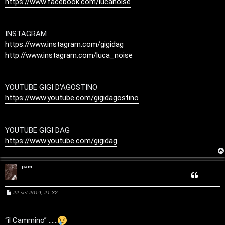
https://www.facebook.com/lucanoise
M
i
u
a
INSTAGRAM
s
https://www.instagram.com/gigidag
t
i
http://www.instagram.com/luca_noise
t
c
i
YOUTUBE GIGI D’AGOSTINO
a
v
https://www.youtube.com/gigidagostino
:
i
C
YOUTUBE GIGI DAG
D
https://www.youtube.com/gigidag
C
/
pam
e
V
r
i
M
22 set 2019, 21:32
e
s
c
n
s
a
“il Cammino” ......
g