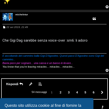
d
i
micheletur
G
M
22 set 2019, 21:49
i
e
s
s
g
a
Che Gigi Dag sarebbe senza voice-over :sm6: li adoro
g
g
i
i
o
D
E ascoltando del cammino balla Gigi D'Agostino. Questi passi D'Agostino sono Gigi del
cammino...
Basta poco per sognare... una cassa e un basso in levare...
'
You know that you're leaving miracles... miracles... miracles...
A
g
Rispondi
o
2
3
4
5
6
P
1
54 messaggi
s
t
Questo sito utilizza cookie al fine di fornire la