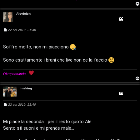
t
Aleviolen
i
n
M
22 set 2019, 21:36
e
o
s
s
a
Soffro molto, non mi piacciono
P
g
g
i
l
Sono esattamente i brani che live non ce la faccio
o
a
Oltrepassando...
n
inteking
e
t
M
22 set 2019, 21:40
e
s
s
P
a
Mi piace la seconda... per il resto quoto Ale...
g
e
Sento sti suoni e mi prende male...
g
i
o