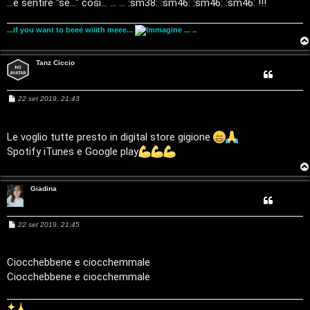
r
...e sentire "se..." così... ... ... :sm38: :sm46: :sm46: :sm46: !!!
c
...if you want to beee wiiith meee...
... ..
o
Tanz Ciccio
r
s
M
22 set 2019, 21:43
e
i
s
s
a
Le voglio tutte presto in digital store gigione
M
g
Spotify iTunes e Google play
g
u
i
o
s
Giadina
i
M
22 set 2019, 21:45
c
e
s
s
a
a
Ciocchebbene e ciocchemmale
g
Ciocchebbene e ciocchemmale
l
g
i
o
i