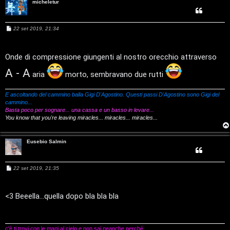
micheletur
r
M
22 set 2019, 21:34
e
e
s
:
s
a
Onde di compressione giungenti al nostro orecchio attraverso
g
G
g
A - A
aria
morto, sembravano due rutti
i
o
i
E ascoltando del cammino balla Gigi D'Agostino. Questi passi D'Agostino sono Gigi del
g
cammino...
Basta poco per sognare... una cassa e un basso in levare...
i
You know that you're leaving miracles... miracles... miracles...
D
Eusebio Salmin
’
M
22 set 2019, 21:35
A
e
s
g
s
a
<3 Beeella...quella dopo bla bla bla
g
o
g
i
o
s
c'è ti trovi con le mani al cielo e non sai neanche perché.