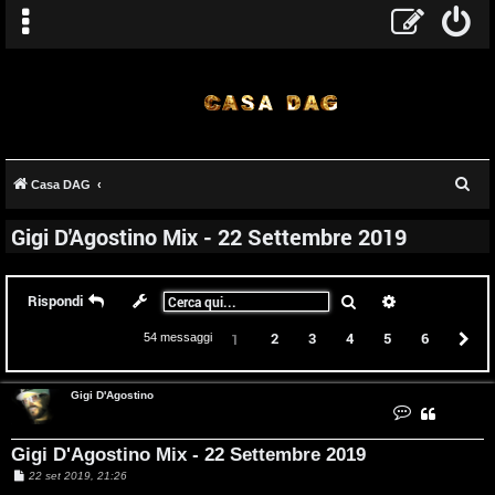
C
Casa DAG
e
Gigi D'Agostino Mix - 22 Settembre 2019
r
c
a
Cerca
Ricerca avanz
Rispondi
2
3
4
5
6
P
1
54 messaggi
Gigi D'Agostino
C
o
n
t
Gigi D'Agostino Mix - 22 Settembre 2019
a
t
M
22 set 2019, 21:26
t
e
a