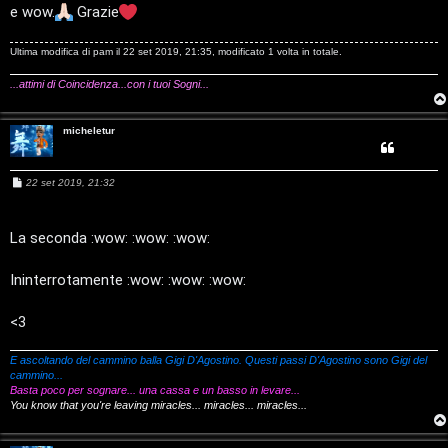
a
i
e wow.
Grazie
g
i
l
o
Ultima modifica di
pam
il 22 set 2019, 21:35, modificato 1 volta in totale.
i
F
...attimi di Coincidenza...con i tuoi Sogni...
/
A
micheletur
D
Q
i
M
22 set 2019, 21:32
e
g
s
s
i
a
La seconda :wow: :wow: :wow:
g
g
t
i
Ininterrotamente :wow: :wow: :wow:
o
a
<3
l
E ascoltando del cammino balla Gigi D'Agostino. Questi passi D'Agostino sono Gigi del
S
cammino...
Basta poco per sognare... una cassa e un basso in levare...
t
You know that you're leaving miracles... miracles... miracles...
o