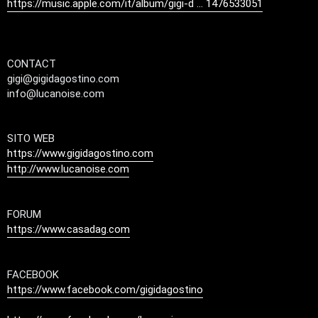
g
https://music.apple.com/it/album/gigi-d ... 1476533051
o
o
s
s
t
CONTACT
t
gigi@gigidagostino.com
a
i
info@lucanoise.com
n
SITO WEB
A
o
https://www.gigidagostino.com
r
i
http://www.lucanoise.com
g
n
o
T
FORUM
https://www.casadag.com
m
o
e
u
FACEBOOK
n
r
https://www.facebook.com/gigidagostino
t