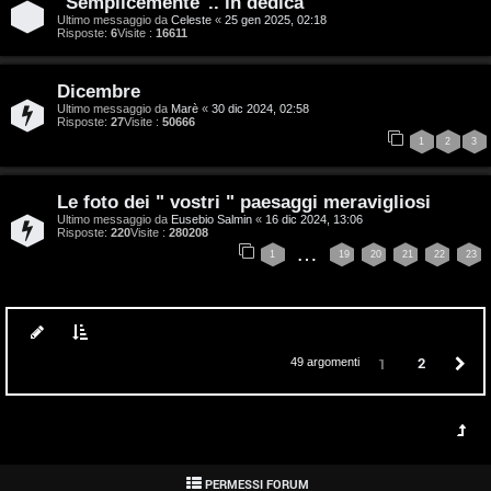
"Semplicemente".. in dedica
g
Ultimo messaggio da
Celeste
«
25 gen 2025, 02:18
Risposte:
6
Visite :
16611
i
D
Dicembre
Ultimo messaggio da
Marè
«
30 dic 2024, 02:58
’
Risposte:
27
Visite :
50666
1
2
3
A
g
Le foto dei " vostri " paesaggi meravigliosi
Ultimo messaggio da
Eusebio Salmin
«
16 dic 2024, 13:06
o
Risposte:
220
Visite :
280208
…
1
19
20
21
22
23
s
t
i
2
P
1
49 argomenti
n
o
P
PERMESSI FORUM