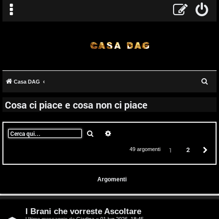
C
Casa DAG
e
Cosa ci piace e cosa non ci piace
r
c
a
Cerca
Ricerca avanzata
2
P
1
49 argomenti
Argomenti
I Brani che vorreste Ascoltare
Ultimo messaggio da
Giadina
«
01 lug 2026, 18:45