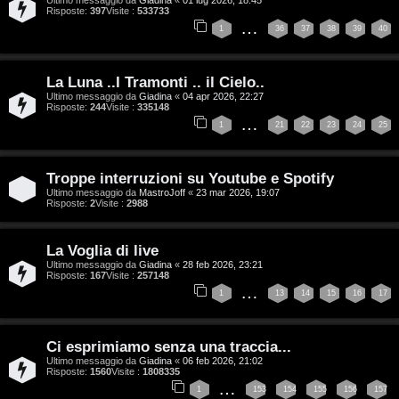
Risposte:
397
Visite :
533733
…
1
36
37
38
39
40
T
La Luna ..I Tramonti .. il Cielo..
A
o
Ultimo messaggio da
Giadina
«
04 apr 2026, 22:27
Risposte:
244
Visite :
335148
r
p
…
1
21
22
23
24
25
g
i
Troppe interruzioni su Youtube e Spotify
o
c
Ultimo messaggio da
MastroJoff
«
23 mar 2026, 19:07
Risposte:
2
Visite :
2988
m
A
e
t
La Voglia di live
Ultimo messaggio da
Giadina
«
28 feb 2026, 23:21
n
t
Risposte:
167
Visite :
257148
…
1
13
14
15
16
17
t
i
i
v
Ci esprimiamo senza una traccia...
Ultimo messaggio da
Giadina
«
06 feb 2026, 21:02
s
i
Risposte:
1560
Visite :
1808335
…
1
153
154
155
156
157