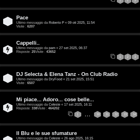
A
o
1
2
3
r
i
Pace
g
n
Ultimo messaggio da
Roberto P
«
09 ott 2025, 11:54
Visite :
6207
o
T
Cappelli..
m
o
Ultimo messaggio da
pam
«
27 set 2025, 06:37
Risposte:
25
Visite :
43652
e
u
1
2
3
n
r
DJ Selecta & Elena Tanz - On Club Radio
t
Ultimo messaggio da
DryFood
«
21 set 2025, 15:51
M
Visite :
6507
i
u
a
Mi piace... Adoro... cose belle...
s
Ultimo messaggio da
Celeste
«
17 set 2025, 16:11
t
Risposte:
338
Visite :
464202
i
…
1
30
31
32
33
34
t
c
i
Il Blu e le sue sfumature
a
Ultimo messaggio da
Celeste
«
26 ago 2025, 16:15