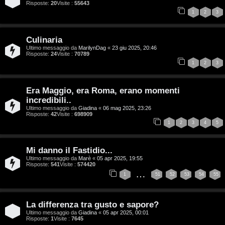
v
Risposte:
20
Visite :
55643
:
1
2
3
i
C
Culinaria
D
Ultimo messaggio da
MarilynDag
«
23 giu 2025, 20:46
Risposte:
24
Visite :
70789
C
/
1
2
3
e
V
Era Maggio, era Roma, erano momenti
r
i
incredibili..
Ultimo messaggio da
Giadina
«
06 mag 2025, 23:26
c
n
Risposte:
42
Visite :
698909
1
2
3
4
5
a
i
l
Mi danno il Fastidio...
Ultimo messaggio da
Marè
«
05 apr 2025, 19:55
i
Risposte:
541
Visite :
574420
F
…
1
51
52
53
54
55
/
A
D
Q
La differenza tra gusto e sapore?
i
Ultimo messaggio da
Giadina
«
05 apr 2025, 00:01
Risposte:
1
Visite :
7645