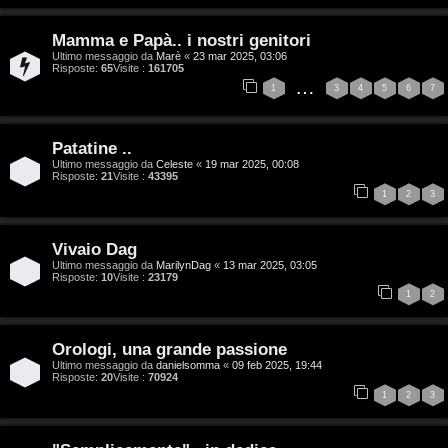
g
Mamma e Papà.. i nostri genitori
i
Ultimo messaggio da
Marè
«
23 mar 2025, 03:06
Risposte:
65
Visite :
161705
t
…
1
3
4
5
6
7
a
l
Patatine ..
Ultimo messaggio da
Celeste
«
19 mar 2025, 00:08
S
Risposte:
21
Visite :
43395
1
2
3
t
o
Vivaio Dag
Ultimo messaggio da
MarilynDag
«
13 mar 2025, 03:05
Risposte:
10
Visite :
23179
r
1
2
e
:
Orologi, una grande passione
Ultimo messaggio da
danielsomma
«
09 feb 2025, 19:44
Risposte:
20
Visite :
70924
G
1
2
3
i