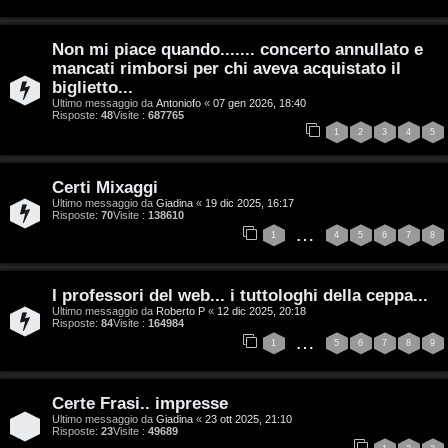
e
G
n
i
Non mi piace quando....... concerto annullato e
z
mancati rimborsi per chi aveva acquistato il
g
biglietto...
a
Ultimo messaggio da
Antoniofo
«
07 gen 2026, 18:40
i
Risposte:
48
Visite :
687765
r
1
2
3
4
5
D
i
'
Certi Mixaggi
s
Ultimo messaggio da
Giadina
«
19 dic 2025, 16:17
A
Risposte:
70
Visite :
138610
…
p
1
4
5
6
7
8
g
o
o
I professori del web... i tuttologhi della ceppa...
s
Ultimo messaggio da
Roberto P
«
12 dic 2025, 20:18
s
Risposte:
84
Visite :
164984
t
…
1
5
6
7
8
9
t
a
i
Certe Frasi.. impresse
n
Ultimo messaggio da
Giadina
«
23 ott 2025, 21:10
Risposte:
23
Visite :
49689