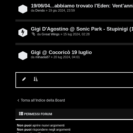
t
19/06/04...abbiamo trovato l'Eden: Vent'ann
i
da
Dendo
» 19 giu 2024, 23:59
a
v
l
i
Gigi D'Agostino @ Sonic Park - Stupinigi (
S
da
Great Wings
» 15 lug 2024, 02:28
t
C
o
Gigi @ Cocoricò 19 luglio
da
mihaela87
» 20 lug 2024, 04:01
e
r
r
e
c
:
a
G
Torna all’Indice della Board
i
g
PERMESSI FORUM
F
i
Non puoi
aprire nuovi argomenti
A
Non puoi
rispondere negli argomenti