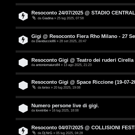
i
g
t
i
Resoconto 24/07/2025 @ STADIO CENTRA
da
Giadina
» 25 lug 2025, 07:58
i
D
'
Gigi @ Resoconto Fiera Rho Milano - 27 S
da
Daviduccio86
» 28 set 2025, 20:47
A
A
g
r
Resoconto Gigi @ Teatro dei ruderi Cirella
o
da
antoniomaiuro84
» 13 ago 2025, 21:23
g
s
o
Resoconto Gigi @ Space Riccione (19-07-2
t
da
lorixx
» 20 lug 2025, 19:08
m
i
e
n
Numero persone live di gigi.
n
da
lovetribe
» 16 lug 2025, 18:08
o
t
i
Resoconto 04/07/2025 @ COLLISIONI FEST
i
da
Dj NrG
» 05 lug 2025, 04:28