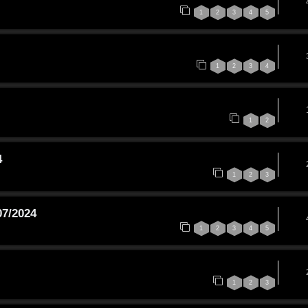
1
2
3
4
5
1
2
3
4
1
2
4
1
2
3
07/2024
1
2
3
4
5
1
2
3