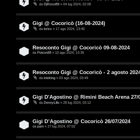
D
da
DjRossi89
» 04 lug 2024, 02:08
/
A
Gigi @ Cocoricò (16-08-2024)
V
r
da
lorixx
» 17 ago 2024, 13:40
i
g
n
Resoconto Gigi @ Cocoricò 09-08-2024
o
da
Poison88
» 10 ago 2024, 13:35
i
m
l
e
Resoconto Gigi @ Cocoricò - 2 agosto 202
i
da
inteking
» 03 ago 2024, 03:49
n
/
t
Gigi D'Agostino @ Rimini Beach Arena 27/
D
da
DennyLillo
» 28 lug 2024, 03:12
i
i
a
g
Gigi D’Agostino @ Cocoricò 26/07/2024
t
da
pam
» 27 lug 2024, 07:02
i
t