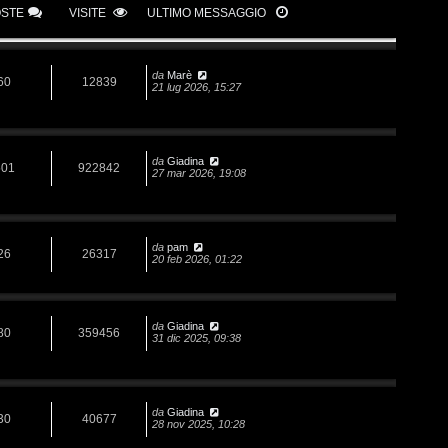
OSTE
VISITE
ULTIMO MESSAGGIO
da
Marè
60
12839
21 lug 2026, 15:27
da
Giadina
501
922842
27 mar 2026, 19:08
da
pam
26
26317
20 feb 2026, 01:22
da
Giadina
80
359456
31 dic 2025, 09:38
da
Giadina
30
40677
28 nov 2025, 10:28