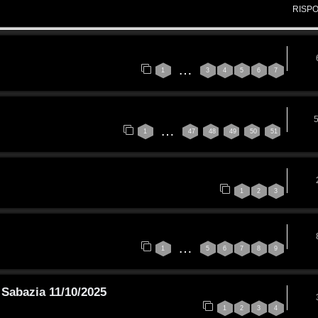
RISP
…
1
3
4
5
6
7
…
1
47
48
49
50
51
1
2
3
…
1
5
6
7
8
9
Sabazia 11/10/2025
1
2
3
4