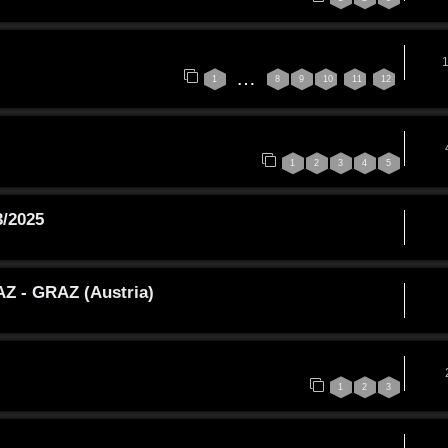
…
1
8
9
10
11
12
1
2
3
4
5
3/2025
Z - GRAZ (Austria)
1
2
3