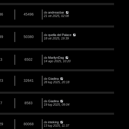
da
andreasbar
36
45496
21 ott 2025, 02:08
da
quella del Palace
39
50380
18 ott 2025, 19:39
da
MarilynDag
3
6502
14 ago 2025, 10:20
da
Giadina
23
32641
28 lug 2025, 20:18
da
Giadina
7
8583
19 lug 2025, 09:04
da
inteking
29
80068
13 lug 2025, 11:37