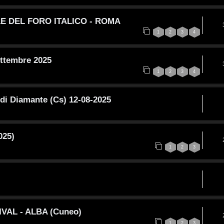
LE DEL FORO ITALICO - ROMA
1
2
3
4
ettembre 2025
1
2
3
4
 di Diamante (Cs) 12-08-2025
025)
1
2
3
IVAL - ALBA (Cuneo)
1
2
3