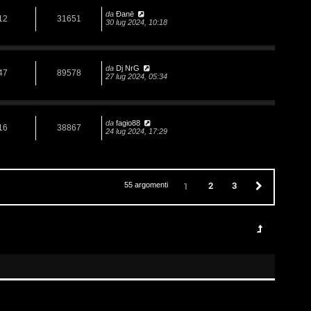
da
Đanē
12
31651
30 lug 2024, 10:18
da
Dj NrG
47
89578
27 lug 2024, 05:34
da
fagio88
16
38867
24 lug 2024, 17:29
2
3
Prossimo
1
55 argomenti