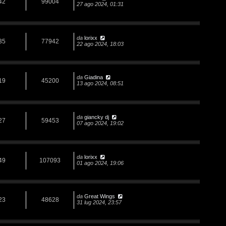
42
99004
27 ago 2024, 01:31
da
lorixx
35
77942
22 ago 2024, 18:03
da
Giadina
19
45200
13 ago 2024, 08:51
da
giancky dj
27
59453
07 ago 2024, 19:02
da
lorixx
49
107093
01 ago 2024, 19:06
da
Great Wings
23
48628
31 lug 2024, 23:57