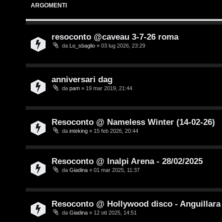
T
ARGOMENTI
L
o
o
p
resoconto @caveau 3-7-26 roma
da
Lo_sbaglio
» 03 lug 2026, 23:29
g
i
i
c
anniversari dag
n
A
da
pam
» 19 mar 2019, 21:44
t
t
Resoconto @ Nameless Winter (14-02-26)
I
da
inteking
» 15 feb 2026, 20:44
i
s
v
c
Resoconto @ Inalpi Arena - 28/02/2025
i
da
Giadina
» 01 mar 2025, 11:37
r
i
G
Resoconto @ Hollywood disco - Anguillara 
v
i
da
Giadina
» 12 ott 2025, 14:51