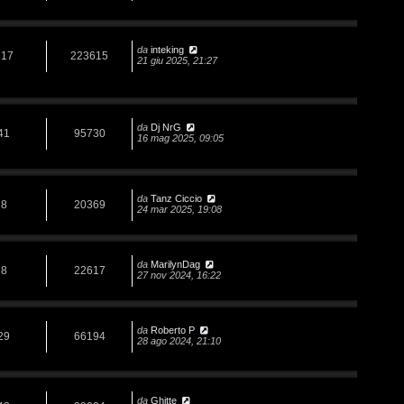
da
inteking
117
223615
21 giu 2025, 21:27
da
Dj NrG
41
95730
16 mag 2025, 09:05
da
Tanz Ciccio
8
20369
24 mar 2025, 19:08
da
MarilynDag
8
22617
27 nov 2024, 16:22
da
Roberto P
29
66194
28 ago 2024, 21:10
da
Ghitte