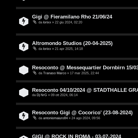
n
s
T
e
Gigi @ Fieramilano Rho 21/06/24
o
da
lorixx
» 22 giu 2024, 02:20
n
u
z
r
Altromondo Studios (20-04-2025)
a
da
lorixx
» 21 apr 2025, 14:18
r
M
Resoconto @ Messequartier Dornbirn 15/0
i
u
da
Tranaso Marco
» 17 mar 2025, 22:44
s
s
p
i
Resoconto 04/10/2024 @ STADTHALLE GRA
da
Dj NrG
» 09 ott 2024, 06:14
o
c
s
a
Resoconto Gigi @ Cocorico' (23-08-2024)
da
antoniomaiuro84
» 24 ago 2024, 09:56
t
:
a
C
GIGI @ ROCK IN ROMA - 03-07-2024