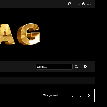
Iscriviti
Login
Cerca
Ricerca avanz
2
3
Prossimo
1
55 argomenti