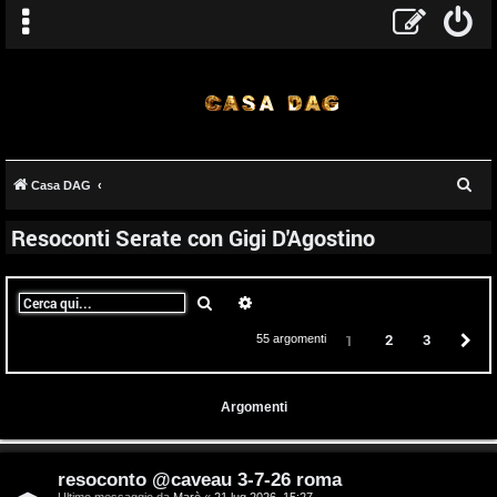
C
Casa DAG
e
Resoconti Serate con Gigi D'Agostino
r
c
a
Cerca
Ricerca avanzata
2
3
P
1
55 argomenti
Argomenti
resoconto @caveau 3-7-26 roma
Ultimo messaggio da
Marè
«
21 lug 2026, 15:27