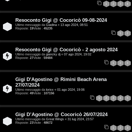
1
2
3
4
g
i
Resoconto Gigi @ Cocoricò 09-08-2024
Ultimo messaggio da
Giadina
«
13 ago 2024, 08:51
t
Risposte:
19
Visite :
45235
1
2
a
l
Resoconto Gigi @ Cocoricò - 2 agosto 2024
Ultimo messaggio da
giancky dj
«
07 ago 2024, 19:02
S
Risposte:
27
Visite :
59484
1
2
3
t
o
Gigi D'Agostino @ Rimini Beach Arena
27/07/2024
r
Ultimo messaggio da
lorixx
«
01 ago 2024, 19:06
Risposte:
49
Visite :
107156
e
1
2
3
4
5
:
Gigi D’Agostino @ Cocoricò 26/07/2024
G
Ultimo messaggio da
Great Wings
«
31 lug 2024, 23:57
Risposte:
23
Visite :
48672
i
1
2
3