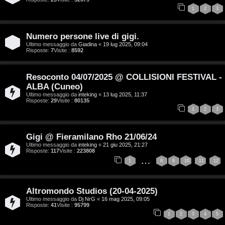
A
o
1
2
3
r
i
Numero persone live di gigi.
g
n
Ultimo messaggio da
Giadina
«
19 lug 2025, 09:04
Risposte:
7
Visite :
8592
o
T
Resoconto 04/07/2025 @ COLLISIONI FESTIVAL -
m
o
ALBA (Cuneo)
e
u
Ultimo messaggio da
inteking
«
13 lug 2025, 11:37
Risposte:
29
Visite :
80135
1
2
3
n
r
t
M
Gigi @ Fieramilano Rho 21/06/24
i
Ultimo messaggio da
inteking
«
21 giu 2025, 21:27
Risposte:
117
Visite :
223808
u
…
a
1
8
9
10
11
12
s
t
i
Altromondo Studios (20-04-2025)
t
Ultimo messaggio da
Dj NrG
«
16 mag 2025, 09:05
c
Risposte:
41
Visite :
95799
i
1
2
3
4
5