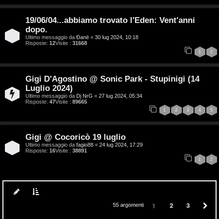
g
19/06/04...abbiamo trovato l'Eden: Vent'anni
i
dopo.
Ultimo messaggio da
Đanē
«
30 lug 2024, 10:18
D
Risposte:
12
Visite :
31668
1
2
’
A
Gigi D'Agostino @ Sonic Park - Stupinigi (14
Luglio 2024)
g
Ultimo messaggio da
Dj NrG
«
27 lug 2024, 05:34
Risposte:
47
Visite :
89665
o
1
2
3
4
5
s
Gigi @ Cocoricò 19 luglio
t
Ultimo messaggio da
fagio88
«
24 lug 2024, 17:29
Risposte:
16
Visite :
38891
i
1
2
n
o
2
3
P
1
55 argomenti
P