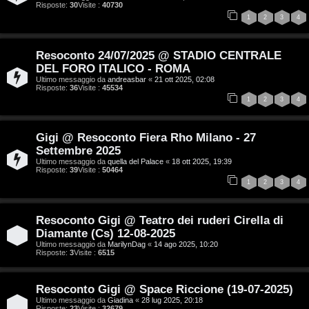
e
Risposte:
30
Visite :
40730
G
1
2
3
4
n
i
z
Resoconto 24/07/2025 @ STADIO CENTRALE
g
DEL FORO ITALICO - ROMA
a
Ultimo messaggio da
andreasbar
«
21 ott 2025, 02:08
i
Risposte:
36
Visite :
45534
r
1
2
3
4
D
i
'
Gigi @ Resoconto Fiera Rho Milano - 27
s
Settembre 2025
A
Ultimo messaggio da
quella del Palace
«
18 ott 2025, 19:39
p
Risposte:
39
Visite :
50464
g
1
2
3
4
o
o
s
Resoconto Gigi @ Teatro dei ruderi Cirella di
s
Diamante (Cs) 12-08-2025
t
Ultimo messaggio da
MarilynDag
«
14 ago 2025, 10:20
t
Risposte:
3
Visite :
6515
a
i
Resoconto Gigi @ Space Riccione (19-07-2025)
n
Ultimo messaggio da
Giadina
«
28 lug 2025, 20:18
Risposte:
23
Visite :
32679