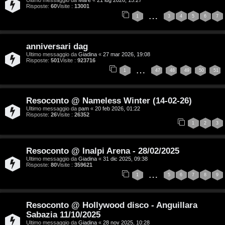
Risposte:
60
Visite :
13001
…
1
3
4
5
6
7
T
anniversari dag
Ultimo messaggio da
Giadina
«
27 mar 2026, 19:08
A
o
Risposte:
501
Visite :
923716
…
1
47
48
49
50
51
r
p
g
i
Resoconto @ Nameless Winter (14-02-26)
o
c
Ultimo messaggio da
pam
«
20 feb 2026, 01:22
Risposte:
26
Visite :
26352
1
2
3
m
A
e
t
Resoconto @ Inalpi Arena - 28/02/2025
Ultimo messaggio da
Giadina
«
31 dic 2025, 09:38
n
t
Risposte:
80
Visite :
359621
…
1
5
6
7
8
9
t
i
i
v
Resoconto @ Hollywood disco - Anguillara
s
i
Sabazia 11/10/2025
Ultimo messaggio da
Giadina
«
28 nov 2025, 10:28