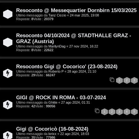
a
v
:
Resoconto @ Messequartier Dornbirn 15/03/2025
i
Ultimo messaggio da
Tanz Ciccio
«
24 mar 2025, 19:08
C
Risposte:
8
Visite :
20379
D
Resoconto 04/10/2024 @ STADTHALLE GRAZ -
C
/
GRAZ (Austria)
Ultimo messaggio da
MarilynDag
«
27 nov 2024, 16:22
Risposte:
8
Visite :
22622
e
V
r
i
Resoconto Gigi @ Cocorico' (23-08-2024)
c
n
Ultimo messaggio da
Roberto P
«
28 ago 2024, 21:10
Risposte:
29
Visite :
66247
1
2
3
a
i
l
GIGI @ ROCK IN ROMA - 03-07-2024
Ultimo messaggio da
Ghitte
«
27 ago 2024, 01:31
i
Risposte:
42
Visite :
99056
F
1
2
3
4
5
/
A
D
Gigi @ Cocoricò (16-08-2024)
Q
Ultimo messaggio da
lorixx
«
22 ago 2024, 18:03
i
Risposte:
35
Visite :
77986