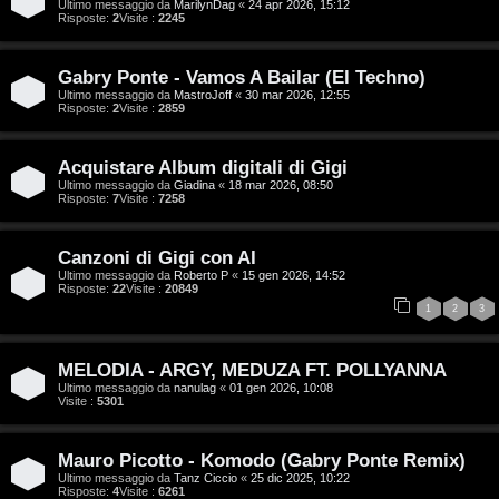
z
Ultimo messaggio da
MarilynDag
«
24 apr 2026, 15:12
Risposte:
2
Visite :
2245
g
a
i
Gabry Ponte - Vamos A Bailar (El Techno)
r
Ultimo messaggio da
MastroJoff
«
30 mar 2026, 12:55
D
Risposte:
2
Visite :
2859
i
'
s
Acquistare Album digitali di Gigi
A
Ultimo messaggio da
Giadina
«
18 mar 2026, 08:50
p
Risposte:
7
Visite :
7258
g
o
o
Canzoni di Gigi con AI
s
Ultimo messaggio da
Roberto P
«
15 gen 2026, 14:52
s
Risposte:
22
Visite :
20849
t
1
2
3
t
a
i
MELODIA - ARGY, MEDUZA FT. POLLYANNA
Ultimo messaggio da
nanulag
«
01 gen 2026, 10:08
n
Visite :
5301
A
o
Mauro Picotto - Komodo (Gabry Ponte Remix)
r
i
Ultimo messaggio da
Tanz Ciccio
«
25 dic 2025, 10:22
Risposte:
4
Visite :
6261