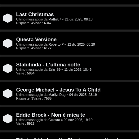
g
n
Last Christmas
o
T
Ultimo messaggio da
Mattia87
«
21 dic 2025, 08:13
Risposte:
4
Visite :
6347
m
o
e
u
Questa Versione ..
Ultimo messaggio da
Roberto P
«
12 dic 2025, 05:29
n
r
Risposte:
4
Visite :
6177
t
M
Stabilinda - L'ultima notte
i
Ultimo messaggio da
Ezio_89
«
11 dic 2025, 10:46
u
Visite :
5854
a
s
t
George Michael - Jesus To A Child
i
Ultimo messaggio da
MarilynDag
«
04 dic 2025, 23:19
Risposte:
3
Visite :
7585
t
c
i
Eddie Brock - Non è mica te
a
Ultimo messaggio da
Celeste
«
20 nov 2025, 19:19
v
Visite :
5923
:
i
C