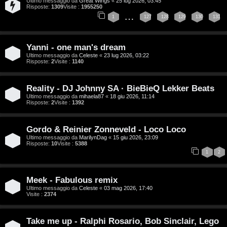
Ultimo messaggio da
Great Wings
«
25 lug 2026, 03:45
T
Risposte:
1309
Visite :
1955250
…
1
127
128
129
130
131
A
o
r
p
Yanni - one man's dream
Ultimo messaggio da
Celeste
«
23 lug 2026, 03:22
g
i
Risposte:
2
Visite :
1140
o
c
Reality - DJ Johnny SA · BieBieQ Lekker Beats
m
A
Ultimo messaggio da
mihaela87
«
18 giu 2026, 11:14
Risposte:
2
Visite :
1392
e
t
n
t
Gordo & Reinier Zonneveld - Loco Loco
Ultimo messaggio da
MarilynDag
«
15 giu 2026, 23:09
t
i
Risposte:
10
Visite :
5388
1
2
i
v
s
i
Meek - Fabulous remix
Ultimo messaggio da
Celeste
«
03 mag 2026, 17:40
e
Visite :
2374
G
n
i
Take me up - Ralphi Rosario, Bob Sinclair, Lego