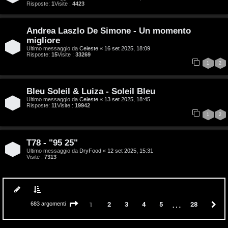
Risposte:
1
Visite :
4423
t
a
Andrea Laszlo De Simone - Un momento
migliore
l
Ultimo messaggio da
Celeste
«
16 set 2025, 18:09
Risposte:
15
Visite :
33269
S
1
2
t
Bleu Soleil & Luiza - Soleil Bleu
o
Ultimo messaggio da
Celeste
«
13 set 2025, 18:45
Risposte:
11
Visite :
19942
r
1
2
e
T78 - "95 25"
:
Ultimo messaggio da
DryFood
«
12 set 2025, 15:31
Visite :
7313
G
i
g
…
Pagina
1
di
28
2
3
4
5
28
P
1
683 argomenti
i