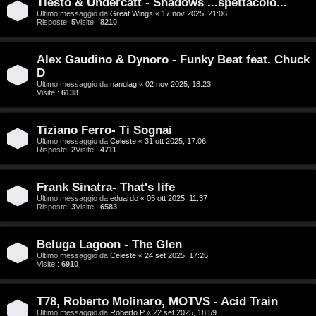
Tiësto & Undercatt - Shadows ...spettacolo...
Ultimo messaggio da
Great Wings
«
17 nov 2025, 21:06
D
Risposte:
5
Visite :
8210
C
/
Alex Gaudino & Dynoro - Funky Beat feat. Chuck
e
V
D
Ultimo messaggio da
nanulag
«
02 nov 2025, 18:23
r
i
Visite :
6138
c
n
Tiziano Ferro- Ti Sognai
a
i
Ultimo messaggio da
Celeste
«
31 ott 2025, 17:06
Risposte:
2
Visite :
4711
l
i
Frank Sinatra- That's life
F
Ultimo messaggio da
eduardo
«
05 ott 2025, 11:37
Risposte:
3
Visite :
6583
/
A
D
Beluga Lagoon - The Glen
Q
Ultimo messaggio da
Celeste
«
24 set 2025, 17:26
i
Visite :
6910
g
T78, Roberto Molinaro, MOTVS - Acid Train
i
Ultimo messaggio da
Roberto P
«
22 set 2025, 18:59