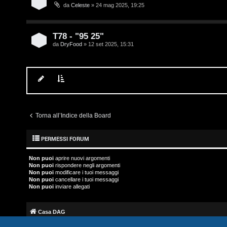
i
da
Celeste
» 24 mag 2025, 19:25
a
v
l
T78 - "95 25"
i
S
da
DryFood
» 12 set 2025, 15:31
t
C
o
e
r
r
e
Torna all’Indice della Board
c
:
PERMESSI FORUM
a
G
Non puoi
aprire nuovi argomenti
i
Non puoi
rispondere negli argomenti
Non puoi
modificare i tuoi messaggi
Non puoi
cancellare i tuoi messaggi
g
Non puoi
inviare allegati
F
i
A
Casa DAG
D