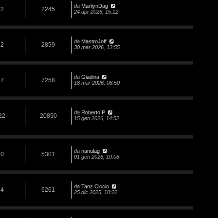
da
MarilynDag
2
2245
24 apr 2026, 15:12
da
MastroJoff
2
2859
30 mar 2026, 12:55
da
Giadina
7
7258
18 mar 2026, 08:50
da
Roberto P
22
20850
15 gen 2026, 14:52
da
nanulag
0
5301
01 gen 2026, 10:08
da
Tanz Ciccio
4
6261
25 dic 2025, 10:22