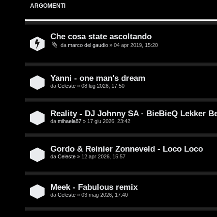
L
o
ARGOMENTI
o
p
Che cosa state ascoltando
g
i
da
marco del gaudio
» 04 apr 2019, 15:20
i
c
n
A
Yanni - one man's dream
da
Celeste
» 08 lug 2026, 17:50
t
t
I
Reality - DJ Johnny SA · BieBieQ Lekker B
i
da
mihaela87
» 17 giu 2026, 23:42
s
v
c
Gordo & Reinier Zonneveld - Loco Loco
i
da
Celeste
» 12 apr 2026, 15:57
r
i
G
Meek - Fabulous remix
v
i
da
Celeste
» 03 mag 2026, 17:40
i
g