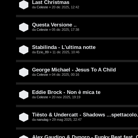
s
Last Christmas
T
da
Celeste
» 20 dic 2025, 12:42
e
o
n
Questa Versione ..
u
da
Celeste
» 05 dic 2025, 17:38
z
r
a
Stabilinda - L'ultima notte
r
M
da
Ezio_89
» 11 dic 2025, 10:46
i
u
George Michael - Jesus To A Child
s
s
da
Celeste
» 04 dic 2025, 00:16
p
i
Eddie Brock - Non è mica te
o
c
da
Celeste
» 20 nov 2025, 19:19
s
a
Tiësto & Undercatt - Shadows ...spettacolo.
t
:
da
nanulag
» 29 mag 2025, 22:47
a
C
Alex Gaudino & Dynoro - Funky Beat feat.