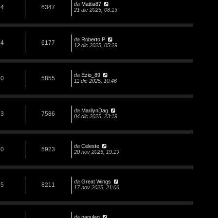
da
Mattia87
4
6347
21 dic 2025, 08:13
da
Roberto P
4
6177
12 dic 2025, 05:29
da
Ezio_89
0
5855
11 dic 2025, 10:46
da
MarilynDag
3
7586
04 dic 2025, 23:19
da
Celeste
0
5923
20 nov 2025, 19:19
da
Great Wings
5
8211
17 nov 2025, 21:06
da
nanulag