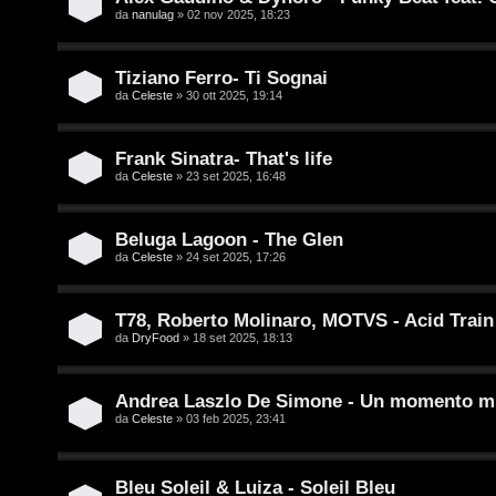
D
da
nanulag
» 02 nov 2025, 18:23
/
A
V
Tiziano Ferro- Ti Sognai
r
da
Celeste
» 30 ott 2025, 19:14
i
g
n
Frank Sinatra- That's life
o
da
Celeste
» 23 set 2025, 16:48
i
m
l
e
Beluga Lagoon - The Glen
i
da
Celeste
» 24 set 2025, 17:26
n
/
t
T78, Roberto Molinaro, MOTVS - Acid Train
D
da
DryFood
» 18 set 2025, 18:13
i
i
a
Andrea Laszlo De Simone - Un momento mi
g
da
Celeste
» 03 feb 2025, 23:41
t
i
t
t
Bleu Soleil & Luiza - Soleil Bleu