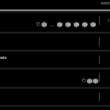
RISP
1
…
1
127
128
129
130
131
eats
1
2