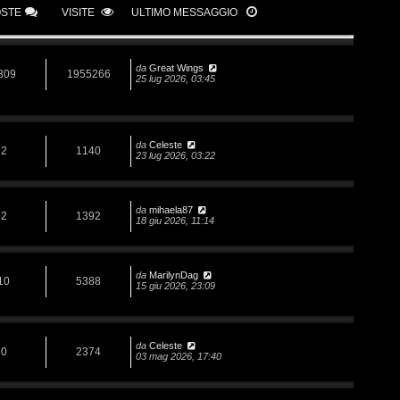
OSTE
VISITE
ULTIMO MESSAGGIO
da
Great Wings
309
1955266
25 lug 2026, 03:45
da
Celeste
2
1140
23 lug 2026, 03:22
da
mihaela87
2
1392
18 giu 2026, 11:14
da
MarilynDag
10
5388
15 giu 2026, 23:09
da
Celeste
0
2374
03 mag 2026, 17:40