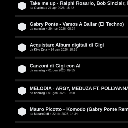
Take me up - Ralphi Rosario, Bob Sinclair,
t
i
da
Giadina
» 21 apr 2026, 15:42
i
D
Gabry Ponte - Vamos A Bailar (El Techno)
'
da
nanulag
» 29 mar 2026, 08:24
A
A
Acquistare Album digitali di Gigi
g
r
da
Kiko Zeta
» 14 gen 2026, 18:18
o
g
s
Canzoni di Gigi con AI
o
da
nanulag
» 01 gen 2026, 09:55
t
m
i
MELODIA - ARGY, MEDUZA FT. POLLYANN
e
da
nanulag
» 01 gen 2026, 10:08
n
n
o
t
Mauro Picotto - Komodo (Gabry Ponte Rem
i
da
MastroJoff
» 22 dic 2025, 14:34
i
n