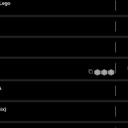
 Lego
1
2
3
A
ix)