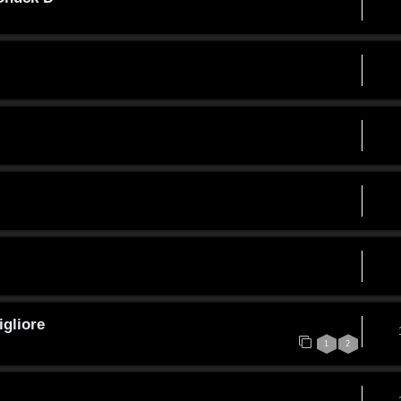
gliore
1
2