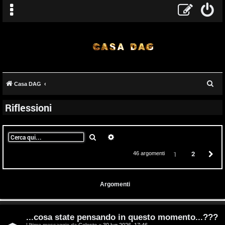
C
Casa DAG
e
Riflessioni
r
c
a
Cerca
Ricerca avanzata
2
P
1
46 argomenti
Argomenti
...cosa state pensando in questo momento...???
Ultimo messaggio da
Celeste
«
30 lug 2026, 17:46