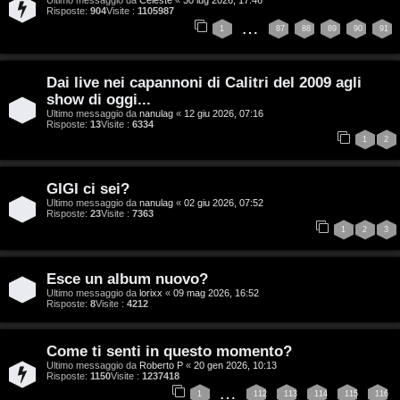
Risposte:
904
Visite :
1105987
…
1
87
88
89
90
91
T
A
o
Dai live nei capannoni di Calitri del 2009 agli
show di oggi...
r
p
Ultimo messaggio da
nanulag
«
12 giu 2026, 07:16
Risposte:
13
Visite :
6334
g
i
1
2
o
c
GIGI ci sei?
m
A
Ultimo messaggio da
nanulag
«
02 giu 2026, 07:52
Risposte:
23
Visite :
7363
e
t
1
2
3
n
t
Esce un album nuovo?
t
i
Ultimo messaggio da
lorixx
«
09 mag 2026, 16:52
Risposte:
8
Visite :
4212
i
v
s
i
Come ti senti in questo momento?
Ultimo messaggio da
Roberto P
«
20 gen 2026, 10:13
e
Risposte:
1150
Visite :
1237418
…
G
1
112
113
114
115
116