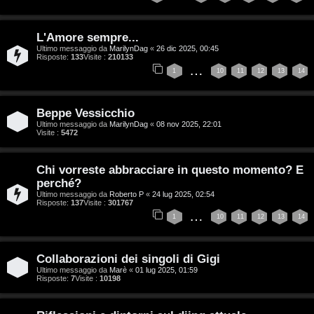
n
i
z
L'Amore sempre...
g
Ultimo messaggio da
MarilynDag
«
26 dic 2025, 00:45
a
Risposte:
133
Visite :
210133
i
…
1
10
11
12
13
14
r
D
i
Beppe Vessicchio
'
s
Ultimo messaggio da
MarilynDag
«
08 nov 2025, 22:01
Visite :
5472
A
p
g
Chi vorreste abbracciare in questo momento? E
o
perché?
o
Ultimo messaggio da
Roberto P
«
24 lug 2025, 02:54
s
Risposte:
137
Visite :
301767
s
…
1
10
11
12
13
14
t
t
a
i
Collaborazioni dei singoli di Gigi
Ultimo messaggio da
Marè
«
01 lug 2025, 01:59
n
Risposte:
7
Visite :
10198
A
o