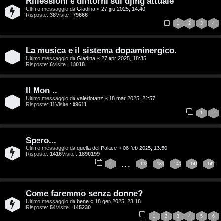
Riflessioni e dintorni sul djing attuale
r
i
Ultimo messaggio da
Giadina
«
27 giu 2025, 14:40
Risposte:
38
Visite :
79666
1
2
3
4
g
n
o
T
La musica e il sistema dopaminergico.
m
o
Ultimo messaggio da
Giadina
«
27 apr 2025, 18:35
Risposte:
6
Visite :
18018
e
u
Il Mon ..
n
r
Ultimo messaggio da
valeriotanz
«
18 mar 2025, 22:57
Risposte:
11
Visite :
99611
t
1
2
M
i
u
Spero...
a
Ultimo messaggio da
quella del Palace
«
08 feb 2025, 13:50
s
Risposte:
1416
Visite :
1890199
t
…
1
138
139
140
141
142
i
t
c
Come faremmo senza donne?
i
a
Ultimo messaggio da
bene
«
18 gen 2025, 23:18
Risposte:
54
Visite :
145230
v
1
2
3
4
5
6