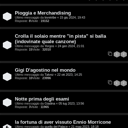
:
i
C
Pioggia e Merchandising
D
Ultimo messaggio da
lovetribe
«
15 giu 2024, 19:43
Risposte:
8
Visite :
19152
C
/
Crolla il solaio mentre "in pista" si balla
e
V
(indovinate quale canzone)
Ultimo messaggio da
Yorgos
«
24 gen 2024, 21:01
r
i
Risposte:
15
Visite :
32010
1
2
c
n
a
i
Gigi D'agostino nel mondo
Ultimo messaggio da
Talvez
«
22 ott 2023, 14:25
l
Risposte:
10
Visite :
23996
1
2
i
F
/
Notte prima degli esami
A
Ultimo messaggio da
Giadina
«
05 lug 2023, 13:56
D
Risposte:
3
Visite :
11965
Q
i
la fortuna di aver vissuto Ennio Morricone
g
Ultimo messaggio da
quella del Palace
«
21 mag 2023, 18:18