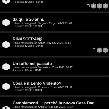
Risposte:
29
Visite :
61485
i
1
2
3
t
da qui a 20 anni.
a
Ultimo messaggio da
Yorgos
«
27 gen 2023, 22:28
Risposte:
8
Visite :
21743
l
S
RINASCERAI😍
Ultimo messaggio da
Agnes
«
07 nov 2022, 21:56
Risposte:
12
Visite :
33485
t
1
2
o
Un tuffo nel passato
r
Ultimo messaggio da
Marinella
«
20 ott 2022, 10:27
Risposte:
1
Visite :
11141
e
:
Cosa é il Lento Violento?
Ultimo messaggio da
Cristian
«
01 set 2022, 21:08
G
Risposte:
2
Visite :
10859
i
Cambiamenti.... perchè la nuova Casa Dag...
g
Ultimo messaggio da
Angie69
«
31 ago 2022, 18:37