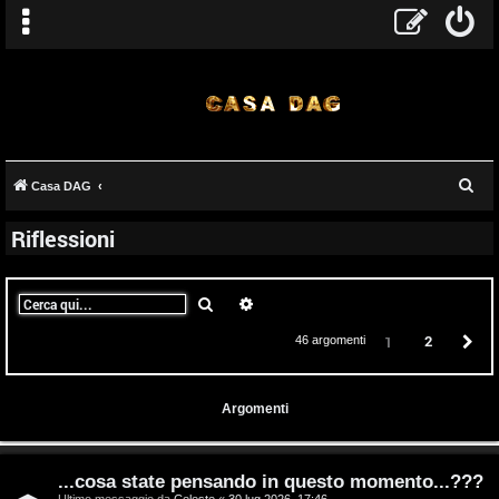
C
Casa DAG
e
Riflessioni
r
c
a
Cerca
Ricerca avanzata
2
P
1
46 argomenti
Argomenti
...cosa state pensando in questo momento...???
Ultimo messaggio da
Celeste
«
30 lug 2026, 17:46