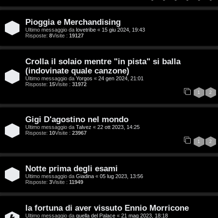
:
i
C
Pioggia e Merchandising
D
Ultimo messaggio da
lovetribe
«
15 giu 2024, 19:43
Risposte:
8
Visite :
19127
C
/
Crolla il solaio mentre "in pista" si balla
e
V
(indovinate quale canzone)
Ultimo messaggio da
Yorgos
«
24 gen 2024, 21:01
r
i
Risposte:
15
Visite :
31972
1
2
c
n
a
i
Gigi D'agostino nel mondo
Ultimo messaggio da
Talvez
«
22 ott 2023, 14:25
l
Risposte:
10
Visite :
23967
1
2
i
F
/
Notte prima degli esami
A
Ultimo messaggio da
Giadina
«
05 lug 2023, 13:56
D
Risposte:
3
Visite :
11949
Q
i
la fortuna di aver vissuto Ennio Morricone
g
Ultimo messaggio da
quella del Palace
«
21 mag 2023, 18:18