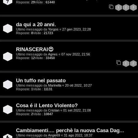
Risposte:
29
Visite :
61440
i
1
2
3
t
da qui a 20 anni.
a
Ultimo messaggio da
Yorgos
«
27 gen 2023, 22:28
Risposte:
8
Visite :
21723
l
S
RINASCERAI😍
Ultimo messaggio da
Agnes
«
07 nov 2022, 21:56
Risposte:
12
Visite :
33450
t
1
2
o
Un tuffo nel passato
r
Ultimo messaggio da
Marinella
«
20 ott 2022, 10:27
Risposte:
1
Visite :
11131
e
:
Cosa é il Lento Violento?
Ultimo messaggio da
Cristian
«
01 set 2022, 21:08
G
Risposte:
2
Visite :
10847
i
Cambiamenti.... perchè la nuova Casa Dag...
g
Ultimo messaggio da
Angie69
«
31 ago 2022, 18:37