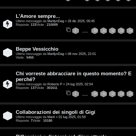
n
i
z
L'Amore sempre...
g
Ultimo messaggio da
MarilynDag
«
26 dic 2025, 00:45
a
Risposte:
133
Visite :
210009
i
…
1
10
11
12
13
14
r
D
i
Beppe Vessicchio
'
s
Ultimo messaggio da
MarilynDag
«
08 nov 2025, 22:01
Visite :
5455
A
p
g
Chi vorreste abbracciare in questo momento? E
o
perché?
o
Ultimo messaggio da
Roberto P
«
24 lug 2025, 02:54
s
Risposte:
137
Visite :
301611
s
…
1
10
11
12
13
14
t
t
a
i
Collaborazioni dei singoli di Gigi
Ultimo messaggio da
Marè
«
01 lug 2025, 01:59
n
Risposte:
7
Visite :
10180
A
o