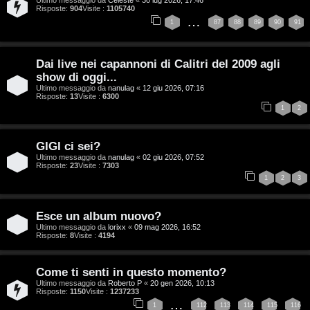
Risposte:
904
Visite :
1105740
…
1
87
88
89
90
91
T
A
o
Dai live nei capannoni di Calitri del 2009 agli
show di oggi...
r
p
Ultimo messaggio da
nanulag
«
12 giu 2026, 07:16
Risposte:
13
Visite :
6300
g
i
1
2
o
c
GIGI ci sei?
m
A
Ultimo messaggio da
nanulag
«
02 giu 2026, 07:52
Risposte:
23
Visite :
7303
e
t
1
2
3
n
t
Esce un album nuovo?
t
i
Ultimo messaggio da
lorixx
«
09 mag 2026, 16:52
Risposte:
8
Visite :
4194
i
v
s
i
Come ti senti in questo momento?
Ultimo messaggio da
Roberto P
«
20 gen 2026, 10:13
e
Risposte:
1150
Visite :
1237233
…
G
1
112
113
114
115
116