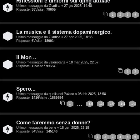
Riflessioni e dintorni sul djing attuale
r
i
Ultimo messaggio da
Giadina
«
27 giu 2025, 14:40
Risposte:
38
Visite :
79605
1
2
3
4
g
n
o
T
La musica e il sistema dopaminergico.
m
o
Ultimo messaggio da
Giadina
«
27 apr 2025, 18:35
Risposte:
6
Visite :
18001
e
u
Il Mon ..
n
r
Ultimo messaggio da
valeriotanz
«
18 mar 2025, 22:57
Risposte:
11
Visite :
99584
t
1
2
M
i
u
Spero...
a
Ultimo messaggio da
quella del Palace
«
08 feb 2025, 13:50
s
Risposte:
1416
Visite :
1889854
t
…
1
138
139
140
141
142
i
t
c
Come faremmo senza donne?
i
a
Ultimo messaggio da
bene
«
18 gen 2025, 23:18
Risposte:
54
Visite :
145146
v
1
2
3
4
5
6