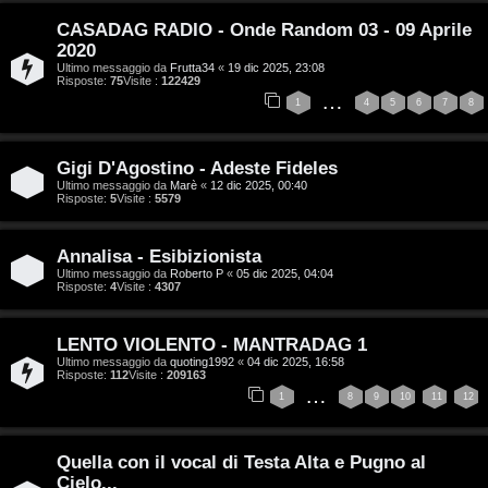
i
z
CASADAG RADIO - Onde Random 03 - 09 Aprile
g
2020
a
Ultimo messaggio da
Frutta34
«
19 dic 2025, 23:08
i
Risposte:
75
Visite :
122429
r
…
1
4
5
6
7
8
D
i
'
Gigi D'Agostino - Adeste Fideles
s
Ultimo messaggio da
Marè
«
12 dic 2025, 00:40
A
Risposte:
5
Visite :
5579
p
g
o
Annalisa - Esibizionista
o
Ultimo messaggio da
Roberto P
«
05 dic 2025, 04:04
s
Risposte:
4
Visite :
4307
s
t
t
LENTO VIOLENTO - MANTRADAG 1
a
Ultimo messaggio da
quoting1992
«
04 dic 2025, 16:58
i
Risposte:
112
Visite :
209163
…
1
8
9
10
11
12
n
A
o
Quella con il vocal di Testa Alta e Pugno al
Cielo...