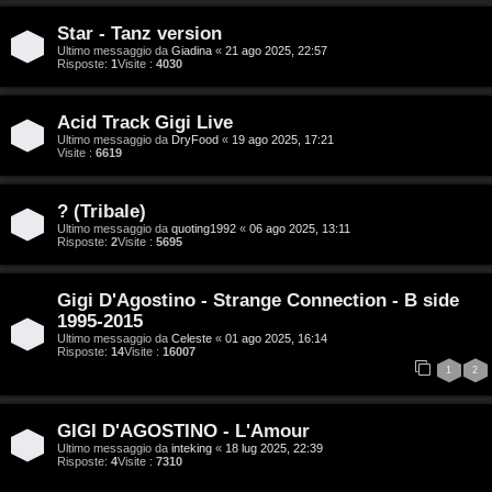
i
Star - Tanz version
t
Ultimo messaggio da
Giadina
«
21 ago 2025, 22:57
Risposte:
1
Visite :
4030
a
l
Acid Track Gigi Live
Ultimo messaggio da
DryFood
«
19 ago 2025, 17:21
S
Visite :
6619
t
? (Tribale)
o
Ultimo messaggio da
quoting1992
«
06 ago 2025, 13:11
Risposte:
2
Visite :
5695
r
Gigi D'Agostino - Strange Connection - B side
e
1995-2015
:
Ultimo messaggio da
Celeste
«
01 ago 2025, 16:14
Risposte:
14
Visite :
16007
1
2
G
i
GIGI D'AGOSTINO - L'Amour
g
Ultimo messaggio da
inteking
«
18 lug 2025, 22:39
Risposte:
4
Visite :
7310