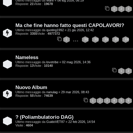
Ultimo messaggio da
Marè
«
06 lug 2026, 08:19
Risposte:
21
Visite :
19678
T
1
2
3
A
o
Ma che fine hanno fatto questi CAPOLAVORI?
r
p
Ultimo messaggio da
quoting1992
«
21 giu 2026, 12:42
Risposte:
3355
Visite :
4977372
…
g
i
1
332
333
334
335
336
o
c
Nameless
m
A
Ultimo messaggio da
lovetribe
«
02 mag 2026, 14:36
Risposte:
13
Visite :
10140
e
t
1
2
n
t
Nuovo Album
t
i
Ultimo messaggio da
nanulag
«
29 mar 2026, 08:43
Risposte:
55
Visite :
74639
i
v
1
2
3
4
5
6
s
i
? (Poliambulatorio DAG)
e
Ultimo messaggio da
GuidoVET87
«
22 feb 2026, 14:54
G
Visite :
4604
n