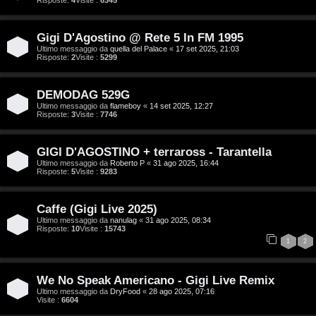
i
Risposte:
4
Visite :
6345
C
D
Gigi D'Agostino @ Rete 5 In FM 1995
Ultimo messaggio da
quella del Palace
«
17 set 2025, 21:03
C
/
Risposte:
2
Visite :
5299
e
V
DEMODAG 529G
r
i
Ultimo messaggio da
flameboy
«
14 set 2025, 12:27
Risposte:
3
Visite :
7746
c
n
a
i
GIGI D'AGOSTINO + terraross - Tarantella
Ultimo messaggio da
Roberto P
«
31 ago 2025, 16:44
Risposte:
5
Visite :
9283
l
i
Caffe (Gigi Live 2025)
F
/
Ultimo messaggio da
nanulag
«
31 ago 2025, 08:34
Risposte:
10
Visite :
15743
A
1
2
D
Q
i
We No Speak Americano - Gigi Live Remix
Ultimo messaggio da
DryFood
«
28 ago 2025, 07:16
g
Visite :
6604