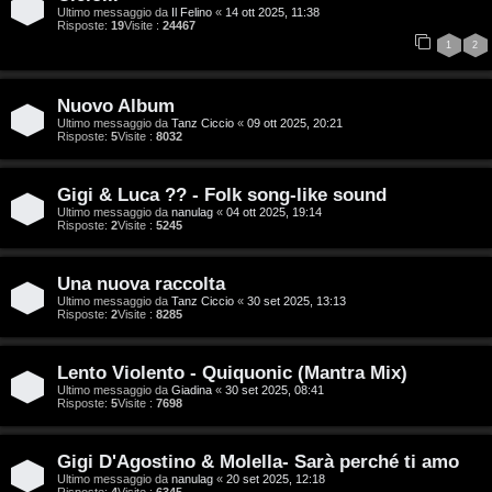
r
i
Ultimo messaggio da
Il Felino
«
14 ott 2025, 11:38
Risposte:
19
Visite :
24467
g
n
1
2
o
T
Nuovo Album
m
o
Ultimo messaggio da
Tanz Ciccio
«
09 ott 2025, 20:21
Risposte:
5
Visite :
8032
e
u
n
r
Gigi & Luca ?? - Folk song-like sound
Ultimo messaggio da
nanulag
«
04 ott 2025, 19:14
t
Risposte:
2
Visite :
5245
M
i
u
Una nuova raccolta
a
Ultimo messaggio da
Tanz Ciccio
«
30 set 2025, 13:13
s
Risposte:
2
Visite :
8285
t
i
t
Lento Violento - Quiquonic (Mantra Mix)
c
Ultimo messaggio da
Giadina
«
30 set 2025, 08:41
Risposte:
5
Visite :
7698
i
a
v
Gigi D'Agostino & Molella- Sarà perché ti amo
:
Ultimo messaggio da
nanulag
«
20 set 2025, 12:18