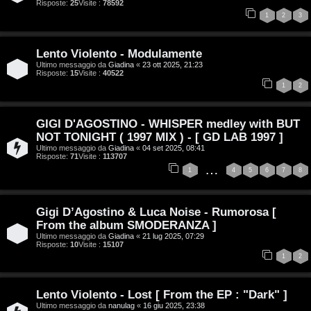
D
Risposte:
25
Visite :
78592
Q
1
2
3
i
g
Lento Violento - Modulamente
Ultimo messaggio da
Giadina
«
23 ott 2025, 21:23
i
Risposte:
15
Visite :
40522
1
2
t
a
GIGI D'AGOSTINO - WHISPER medley with BUT
NOT TONIGHT ( 1997 MIX ) - [ GD LAB 1997 ]
l
Ultimo messaggio da
Giadina
«
04 set 2025, 08:41
Risposte:
71
Visite :
113707
…
S
1
4
5
6
7
8
t
Gigi D’Agostino & Luca Noise - Rumorosa [
o
From the album SMODERANZA ]
Ultimo messaggio da
Giadina
«
21 lug 2025, 07:29
r
Risposte:
10
Visite :
15107
1
2
e
:
Lento Violento - Lost [ From the EP : "Dark" ]
Ultimo messaggio da
nanulag
«
16 giu 2025, 23:38