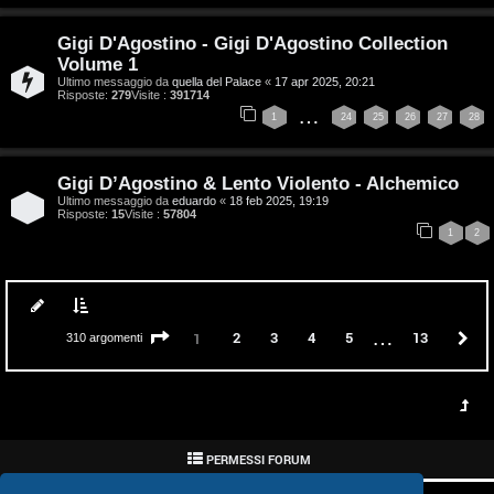
P
Gigi D'Agostino - Gigi D'Agostino Collection
Volume 1
l
Ultimo messaggio da
quella del Palace
«
17 apr 2025, 20:21
Risposte:
279
Visite :
391714
a
…
1
24
25
26
27
28
n
e
Gigi D’Agostino & Lento Violento - Alchemico
Ultimo messaggio da
eduardo
«
18 feb 2025, 19:19
t
Risposte:
15
Visite :
57804
1
2
P
e
…
Pagina
1
di
13
2
3
4
5
13
P
1
310 argomenti
r
c
o
r
PERMESSI FORUM