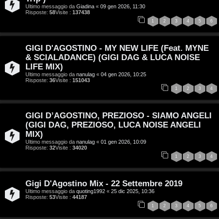
i
Ultimo messaggio da
Giadina
«
09 gen 2026, 11:30
Risposte:
58
Visite :
137438
n
1
2
3
4
5
6
A
o
GIGI D'AGOSTINO - MY NEW LIFE (Feat. MYNE
r
i
& SCIALADANCE) (GIGI DAG & LUCA NOISE
LIFE MIX)
g
n
Ultimo messaggio da
nanulag
«
04 gen 2026, 10:25
Risposte:
36
Visite :
151043
o
T
1
2
3
4
m
o
GIGI D’AGOSTINO, PREZIOSO - SIAMO ANGELI
e
u
(GIGI DAG, PREZIOSO, LUCA NOISE ANGELI
n
r
MIX)
Ultimo messaggio da
nanulag
«
01 gen 2026, 10:09
Risposte:
32
Visite :
34020
t
M
1
2
3
4
i
u
a
Gigi D'Agostino Mix - 22 Settembre 2019
s
Ultimo messaggio da
quoting1992
«
25 dic 2025, 10:36
Risposte:
53
Visite :
44187
t
i
1
2
3
4
5
6