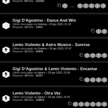
G
Risposte:
92
Visite :
152062
…
1
6
7
8
9
10
i
g
Gigi D'Agostino - Dance And Win
i
Ultimo messaggio da
inteking
«
03 giu 2025, 21:19
Risposte:
12
Visite :
14651
1
2
D
’
Lento Violento & Astro Musico - Sunrise
A
Ultimo messaggio da
Giadina
«
30 apr 2025, 07:47
Risposte:
32
Visite :
42848
1
2
3
4
g
o
Gigi D’Agostino & Lento Violento - Encantar
s
Ultimo messaggio da
Agnes
«
29 apr 2025, 23:36
Risposte:
39
Visite :
55257
1
2
3
4
t
i
Lento Violento - Otra Vez
Ultimo messaggio da
Agnes
«
29 apr 2025, 23:33
n
Risposte:
55
Visite :
118819
1
2
3
4
5
6
o