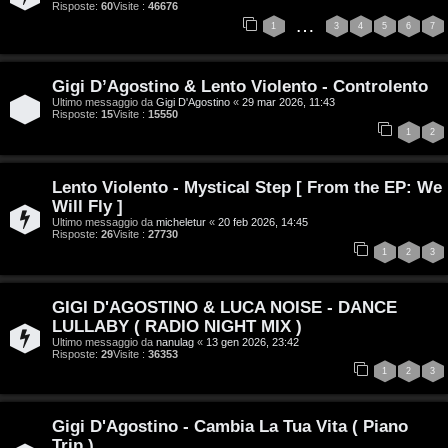
Risposte:
60
Visite :
46676
…
s
i
1
3
4
5
6
7
e
G
Gigi D’Agostino & Lento Violento - Controlento
n
Ultimo messaggio da
Gigi D'Agostino
«
29 mar 2026, 11:43
i
Risposte:
15
Visite :
15550
z
1
2
g
a
i
Lento Violento - Mystical Step [ From the EP: We
r
Will Fly ]
D
Ultimo messaggio da
micheletur
«
20 feb 2026, 14:45
i
Risposte:
26
Visite :
27730
'
1
2
3
s
A
p
GIGI D'AGOSTINO & LUCA NOISE - DANCE
g
LULLABY ( RADIO NIGHT MIX )
o
Ultimo messaggio da
nanulag
«
13 gen 2026, 23:42
o
Risposte:
29
Visite :
36353
s
1
2
3
s
t
t
Gigi D'Agostino - Cambia La Tua Vita ( Piano
a
Trip )