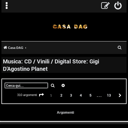
C
Casa DAG
e
Musica: CD / Vinili / Digital Store: Gigi
r
D’Agostino Planet
c
a
Cerca
Ricerca avanzata
…
Pagina
1
di
13
2
3
4
5
13
P
1
310 argomenti
Argomenti