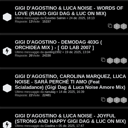
t
c
GIGI D’AGOSTINO & LUCA NOISE - WORDS OF
i
a
LOVE (RADIO GIGI DAG & LUC ON MIX)
v
Ultimo messaggio da
Eusebio Salmin
«
24 dic 2025, 18:13
Risposte:
13
Visite :
15157
:
i
1
2
C
D
GIGI D'AGOSTINO - DEMODAG 403G (
ORCHIDEA MIX ) - [ GD LAB 2007 ]
C
/
Ultimo messaggio da
quoting1992
«
19 dic 2025, 13:04
Risposte:
26
Visite :
24330
e
V
1
2
3
r
i
GIGI D’AGOSTINO, CAROLINA MARQUEZ, LUCA
c
n
NOISE - SARÀ PERCHÉ TI AMO (Feat
Scialadance) (Gigi Dag & Luca Noise Amore Mix)
a
i
Ultimo messaggio da
nanulag
«
14 dic 2025, 16:39
Risposte:
22
Visite :
22481
l
1
2
3
i
F
GIGI D’AGOSTINO & LUCA NOISE - JOYFUL
/
(STRONG AND HAPPY GIGI DAG & LUC ON MIX)
A
Ultimo messaggio da
Giadina
«
05 dic 2025, 17:47