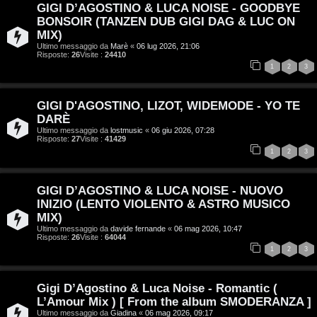
GIGI D’AGOSTINO & LUCA NOISE - GOODBYE
BONSOIR (TANZEN DUB GIGI DAG & LUC ON
MIX)
Ultimo messaggio da
Marè
«
06 lug 2026, 21:06
Risposte:
26
Visite :
24410
1
2
3
T
GIGI D'AGOSTINO, LIZOT, WIDEMODE - YO TE
A
o
DARÈ
Ultimo messaggio da
lostmusic
«
06 giu 2026, 07:28
Risposte:
27
Visite :
41429
r
p
1
2
3
g
i
o
c
GIGI D’AGOSTINO & LUCA NOISE - NUOVO
INIZIO (LENTO VIOLENTO & ASTRO MUSICO
m
A
MIX)
Ultimo messaggio da
davide fernande
«
06 mag 2026, 10:47
e
t
Risposte:
26
Visite :
64044
1
2
3
n
t
t
i
Gigi D’Agostino & Luca Noise - Romantic (
L’Amour Mix ) [ From the album SMODERANZA ]
i
v
Ultimo messaggio da
Giadina
«
06 mag 2026, 09:17