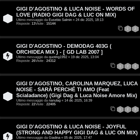
t
c
GIGI D’AGOSTINO & LUCA NOISE - WORDS OF
i
a
LOVE (RADIO GIGI DAG & LUC ON MIX)
v
Ultimo messaggio da
Eusebio Salmin
«
24 dic 2025, 18:13
Risposte:
13
Visite :
15144
:
i
1
2
C
D
GIGI D'AGOSTINO - DEMODAG 403G (
ORCHIDEA MIX ) - [ GD LAB 2007 ]
C
/
Ultimo messaggio da
quoting1992
«
19 dic 2025, 13:04
Risposte:
26
Visite :
24312
e
V
1
2
3
r
i
GIGI D’AGOSTINO, CAROLINA MARQUEZ, LUCA
c
n
NOISE - SARÀ PERCHÉ TI AMO (Feat
Scialadance) (Gigi Dag & Luca Noise Amore Mix)
a
i
Ultimo messaggio da
nanulag
«
14 dic 2025, 16:39
Risposte:
22
Visite :
22405
l
1
2
3
i
F
GIGI D’AGOSTINO & LUCA NOISE - JOYFUL
/
(STRONG AND HAPPY GIGI DAG & LUC ON MIX)
A
Ultimo messaggio da
Giadina
«
05 dic 2025, 17:47