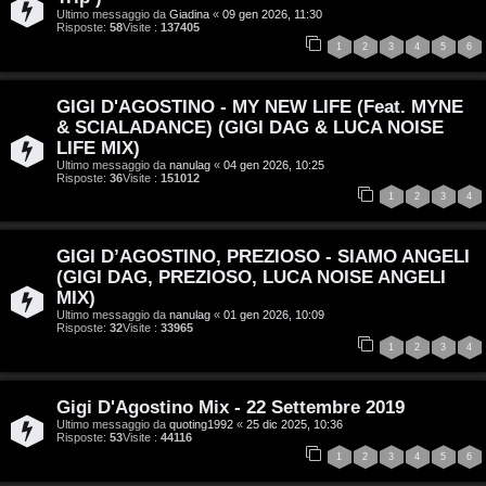
i
Ultimo messaggio da
Giadina
«
09 gen 2026, 11:30
Risposte:
58
Visite :
137405
n
1
2
3
4
5
6
A
o
GIGI D'AGOSTINO - MY NEW LIFE (Feat. MYNE
r
i
& SCIALADANCE) (GIGI DAG & LUCA NOISE
LIFE MIX)
g
n
Ultimo messaggio da
nanulag
«
04 gen 2026, 10:25
Risposte:
36
Visite :
151012
o
T
1
2
3
4
m
o
GIGI D’AGOSTINO, PREZIOSO - SIAMO ANGELI
e
u
(GIGI DAG, PREZIOSO, LUCA NOISE ANGELI
n
r
MIX)
Ultimo messaggio da
nanulag
«
01 gen 2026, 10:09
Risposte:
32
Visite :
33965
t
M
1
2
3
4
i
u
a
Gigi D'Agostino Mix - 22 Settembre 2019
s
Ultimo messaggio da
quoting1992
«
25 dic 2025, 10:36
Risposte:
53
Visite :
44116
t
i
1
2
3
4
5
6