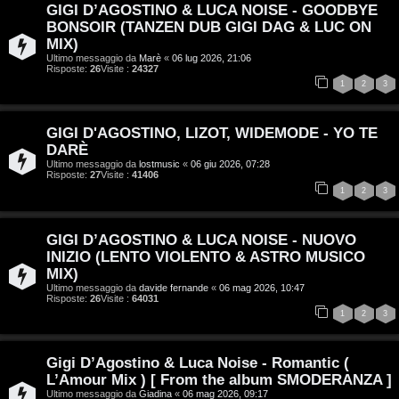
GIGI D’AGOSTINO & LUCA NOISE - GOODBYE
BONSOIR (TANZEN DUB GIGI DAG & LUC ON
MIX)
Ultimo messaggio da
Marè
«
06 lug 2026, 21:06
Risposte:
26
Visite :
24327
1
2
3
T
GIGI D'AGOSTINO, LIZOT, WIDEMODE - YO TE
A
o
DARÈ
Ultimo messaggio da
lostmusic
«
06 giu 2026, 07:28
Risposte:
27
Visite :
41406
r
p
1
2
3
g
i
o
c
GIGI D’AGOSTINO & LUCA NOISE - NUOVO
INIZIO (LENTO VIOLENTO & ASTRO MUSICO
m
A
MIX)
Ultimo messaggio da
davide fernande
«
06 mag 2026, 10:47
e
t
Risposte:
26
Visite :
64031
1
2
3
n
t
t
i
Gigi D’Agostino & Luca Noise - Romantic (
L’Amour Mix ) [ From the album SMODERANZA ]
i
v
Ultimo messaggio da
Giadina
«
06 mag 2026, 09:17