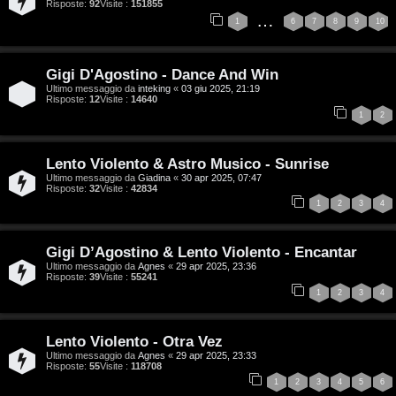
G
Risposte:
92
Visite :
151855
…
1
6
7
8
9
10
i
g
Gigi D'Agostino - Dance And Win
i
Ultimo messaggio da
inteking
«
03 giu 2025, 21:19
Risposte:
12
Visite :
14640
1
2
D
’
Lento Violento & Astro Musico - Sunrise
A
Ultimo messaggio da
Giadina
«
30 apr 2025, 07:47
Risposte:
32
Visite :
42834
1
2
3
4
g
o
Gigi D’Agostino & Lento Violento - Encantar
s
Ultimo messaggio da
Agnes
«
29 apr 2025, 23:36
Risposte:
39
Visite :
55241
1
2
3
4
t
i
Lento Violento - Otra Vez
Ultimo messaggio da
Agnes
«
29 apr 2025, 23:33
n
Risposte:
55
Visite :
118708
1
2
3
4
5
6
o