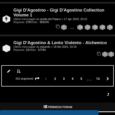
P
Gigi D'Agostino - Gigi D'Agostino Collection
Volume 1
l
Ultimo messaggio da
quella del Palace
«
17 apr 2025, 20:21
Risposte:
279
Visite :
391576
a
…
1
24
25
26
27
28
n
e
Gigi D’Agostino & Lento Violento - Alchemico
Ultimo messaggio da
eduardo
«
18 feb 2025, 19:19
t
Risposte:
15
Visite :
57793
1
2
P
e
…
Pagina
1
di
13
2
3
4
5
13
P
1
310 argomenti
r
c
o
r
PERMESSI FORUM