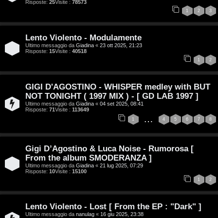
D
Risposte:
25
Visite :
78573
Q
1
2
3
i
g
Lento Violento - Modulamente
Ultimo messaggio da
Giadina
«
23 ott 2025, 21:23
i
Risposte:
15
Visite :
40518
1
2
t
a
GIGI D'AGOSTINO - WHISPER medley with BUT
NOT TONIGHT ( 1997 MIX ) - [ GD LAB 1997 ]
l
Ultimo messaggio da
Giadina
«
04 set 2025, 08:41
Risposte:
71
Visite :
113649
…
S
1
4
5
6
7
8
t
Gigi D’Agostino & Luca Noise - Rumorosa [
o
From the album SMODERANZA ]
Ultimo messaggio da
Giadina
«
21 lug 2025, 07:29
r
Risposte:
10
Visite :
15100
1
2
e
:
Lento Violento - Lost [ From the EP : "Dark" ]
Ultimo messaggio da
nanulag
«
16 giu 2025, 23:38