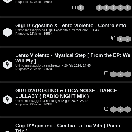
Risposte:
60
Visite :
46646
…
s
i
1
3
4
5
6
7
e
G
Gigi D’Agostino & Lento Violento - Controlento
n
Ultimo messaggio da
Gigi D'Agostino
«
29 mar 2026, 11:43
i
Risposte:
15
Visite :
15534
z
1
2
g
a
i
Lento Violento - Mystical Step [ From the EP: We
r
Will Fly ]
D
Ultimo messaggio da
micheletur
«
20 feb 2026, 14:45
i
Risposte:
26
Visite :
27684
'
1
2
3
s
A
p
GIGI D'AGOSTINO & LUCA NOISE - DANCE
g
LULLABY ( RADIO NIGHT MIX )
o
Ultimo messaggio da
nanulag
«
13 gen 2026, 23:42
o
Risposte:
29
Visite :
36338
s
1
2
3
s
t
t
Gigi D'Agostino - Cambia La Tua Vita ( Piano
a
Trip )