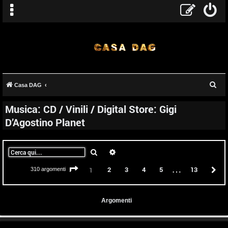
C
Casa DAG
e
Musica: CD / Vinili / Digital Store: Gigi
r
D’Agostino Planet
c
a
Cerca
Ricerca avanzata
…
Pagina
1
di
13
2
3
4
5
13
P
1
310 argomenti
Argomenti