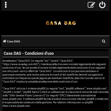
C
Casa DAG
A
e
Casa DAG - Condizioni d’uso
r
r
c
Accedendo a “Casa DAG” (in seguito “noi”, “nostro”, “Casa DAG”,
g
“https://www.casadag.com:443”), l’utente accetta di essere vincolato legalmente alle seguenti
a
condizioni d’uso. Se non accetti di essere limitato legalmente dalle condizioni d’uso seguenti
o
non utilizzare i servizi offerti da “Casa DAG”. Le condizioni d’uso possono cambiare in
qualunque momento, sarà nostra premura avvisarti di tali modifiche, benché sia opportuno
controllare con frequenza queste pagine per eventuali modifiche, dato che l’uso dei servizi di
m
“Casa DAG” implica la completa accettazione delle condizioni d’uso.
e
“Casa DAG” utilizza il sistema phpBB (in seguito “loro”, “phpBB software”, “www.phpbb.com”,
“phpBB Limited”, “phpBB Teams”) che è un software per la creazione di comunità web rilasciata
sotto “
GNU General Public License v2
” (in seguito “GPL”) liberamente scaricabile da
n
www.phpbb.com
. Il software phpBB facilita le aree di discussione internet; phpBB Limited non
è responsabile dei contenuti e della gestione. Per ulteriori informazioni su phpBB:
t
https://www.phpbb.com
.