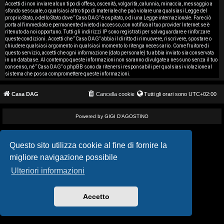
i
Accetti di non inviare alcun tipo di offesa, oscenità, volgarità, calunnia, minaccia, messaggio a
sfondo sessuale, o qualsiasi altro tipo di materiale che può violare una qualsiasi Legge del
proprio Stato, o dello Stato dove “Casa DAG” è ospitato, o di una Legge internazionale. Fare ciò
s
porta all’immediato e permanente divieto di accesso, con notifica al tuo provider Internet se è
ritenuto da noi opportuno. Tutti gli indirizzi IP sono registrati per salvaguardare e rinforzare
e
queste condizioni. Accetti che “Casa DAG” abbia il diritto di rimuovere, riscrivere, spostare o
chiudere qualsiasi argomento in qualsiasi momento lo ritenga necessario. Come fruitore di
questo servizio, accetti che ogni informazione (dato personale) tu abbia inviato sia conservata
n
in un database. Al contempo queste informazioni non saranno divulgate a nessuno senza il tuo
consenso, né “Casa DAG” o phpBB sono da ritenersi responsabili per qualsiasi violazione al
z
sistema che possa compromettere queste informazioni.
a
Casa DAG
Cancella cookie
Tutti gli orari sono
UTC+02:00
r
Powered by GIGI D'AGOSTINO
i
s
Questo sito utilizza cookie al fine di fornire la
migliore navigazione possibile
p
Ulteriori informazioni
o
s
Accetto
t