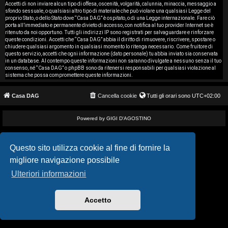
i
Accetti di non inviare alcun tipo di offesa, oscenità, volgarità, calunnia, minaccia, messaggio a
sfondo sessuale, o qualsiasi altro tipo di materiale che può violare una qualsiasi Legge del
proprio Stato, o dello Stato dove “Casa DAG” è ospitato, o di una Legge internazionale. Fare ciò
s
porta all’immediato e permanente divieto di accesso, con notifica al tuo provider Internet se è
ritenuto da noi opportuno. Tutti gli indirizzi IP sono registrati per salvaguardare e rinforzare
e
queste condizioni. Accetti che “Casa DAG” abbia il diritto di rimuovere, riscrivere, spostare o
chiudere qualsiasi argomento in qualsiasi momento lo ritenga necessario. Come fruitore di
questo servizio, accetti che ogni informazione (dato personale) tu abbia inviato sia conservata
n
in un database. Al contempo queste informazioni non saranno divulgate a nessuno senza il tuo
consenso, né “Casa DAG” o phpBB sono da ritenersi responsabili per qualsiasi violazione al
z
sistema che possa compromettere queste informazioni.
a
Casa DAG
Cancella cookie
Tutti gli orari sono
UTC+02:00
r
Powered by GIGI D'AGOSTINO
i
s
Questo sito utilizza cookie al fine di fornire la
migliore navigazione possibile
p
Ulteriori informazioni
o
s
Accetto
t