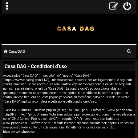
C
Casa DAG
A
e
Casa DAG - Condizioni d’uso
r
r
c
Accedendo a “Casa DAG” (in seguito “noi”, “nostro”, “Casa DAG”,
g
“https://www.casadag.com:443”), l’utente accetta di essere vincolato legalmente alle seguenti
a
condizioni d’uso. Se non accetti di essere limitato legalmente dalle condizioni d’uso seguenti
o
non utilizzare i servizi offerti da “Casa DAG”. Le condizioni d’uso possono cambiare in
qualunque momento, sarà nostra premura avvisarti di tali modifiche, benché sia opportuno
controllare con frequenza queste pagine per eventuali modifiche, dato che l’uso dei servizi di
m
“Casa DAG” implica la completa accettazione delle condizioni d’uso.
e
“Casa DAG” utilizza il sistema phpBB (in seguito “loro”, “phpBB software”, “www.phpbb.com”,
“phpBB Limited”, “phpBB Teams”) che è un software per la creazione di comunità web rilasciata
sotto “
GNU General Public License v2
” (in seguito “GPL”) liberamente scaricabile da
n
www.phpbb.com
. Il software phpBB facilita le aree di discussione internet; phpBB Limited non
è responsabile dei contenuti e della gestione. Per ulteriori informazioni su phpBB:
t
https://www.phpbb.com
.