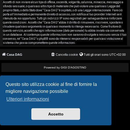
i
Accetti di non inviare alcun tipo di offesa, oscenità, volgarità, calunnia, minaccia, messaggio a
sfondo sessuale, o qualsiasi altro tipo di materiale che può violare una qualsiasi Legge del
proprio Stato, o dello Stato dove “Casa DAG” è ospitato, o di una Legge internazionale. Fare ciò
s
porta all’immediato e permanente divieto di accesso, con notifica al tuo provider Internet se è
ritenuto da noi opportuno. Tutti gli indirizzi IP sono registrati per salvaguardare e rinforzare
e
queste condizioni. Accetti che “Casa DAG” abbia il diritto di rimuovere, riscrivere, spostare o
chiudere qualsiasi argomento in qualsiasi momento lo ritenga necessario. Come fruitore di
questo servizio, accetti che ogni informazione (dato personale) tu abbia inviato sia conservata
n
in un database. Al contempo queste informazioni non saranno divulgate a nessuno senza il tuo
consenso, né “Casa DAG” o phpBB sono da ritenersi responsabili per qualsiasi violazione al
z
sistema che possa compromettere queste informazioni.
a
Casa DAG
Cancella cookie
Tutti gli orari sono
UTC+02:00
r
Powered by GIGI D'AGOSTINO
i
s
Questo sito utilizza cookie al fine di fornire la
migliore navigazione possibile
p
Ulteriori informazioni
o
s
Accetto
t