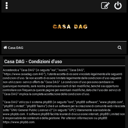
C
Casa DAG
A
e
Casa DAG - Condizioni d’uso
r
r
c
Accedendo a “Casa DAG” (in seguito “noi”, “nostro”, “Casa DAG”,
g
“https://www.casadag.com:443”), l’utente accetta di essere vincolato legalmente alle seguenti
a
condizioni d’uso. Se non accetti di essere limitato legalmente dalle condizioni d’uso seguenti
o
non utilizzare i servizi offerti da “Casa DAG”. Le condizioni d’uso possono cambiare in
qualunque momento, sarà nostra premura avvisarti di tali modifiche, benché sia opportuno
controllare con frequenza queste pagine per eventuali modifiche, dato che l’uso dei servizi di
m
“Casa DAG” implica la completa accettazione delle condizioni d’uso.
e
“Casa DAG” utilizza il sistema phpBB (in seguito “loro”, “phpBB software”, “www.phpbb.com”,
“phpBB Limited”, “phpBB Teams”) che è un software per la creazione di comunità web rilasciata
sotto “
GNU General Public License v2
” (in seguito “GPL”) liberamente scaricabile da
n
www.phpbb.com
. Il software phpBB facilita le aree di discussione internet; phpBB Limited non
è responsabile dei contenuti e della gestione. Per ulteriori informazioni su phpBB:
t
https://www.phpbb.com
.