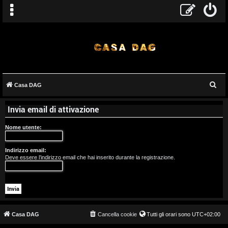
C
Casa DAG
A
e
Invia email di attivazione
r
r
c
Nome utente:
g
a
o
Indirizzo email:
Deve essere l’indirizzo email che hai inserito durante la registrazione.
m
e
n
t
Casa DAG
Cancella cookie
Tutti gli orari sono
UTC+02:00