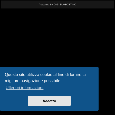
i
Powered by GIGI D'AGOSTINO
s
e
n
z
a
r
i
s
Questo sito utilizza cookie al fine di fornire la
migliore navigazione possibile
p
Ulteriori informazioni
o
s
Accetto
t