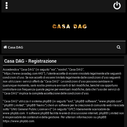
C
Casa DAG
A
e
Casa DAG - Registrazione
r
r
c
Accedendo a “Casa DAG” (in seguito “noi”, “nostro”, “Casa DAG”,
g
“https://www.casadag.com:443”), l’utente accetta di essere vincolato legalmente alle seguenti
a
condizioni d’uso. Se non accetti di essere limitato legalmente dalle condizioni d’uso seguenti
o
non utilizzare i servizi offerti da “Casa DAG”. Le condizioni d’uso possono cambiare in
qualunque momento, sarà nostra premura avvisarti di tali modifiche, benché sia opportuno
controllare con frequenza queste pagine per eventuali modifiche, dato che l’uso dei servizi di
m
“Casa DAG” implica la completa accettazione delle condizioni d’uso.
e
“Casa DAG” utilizza il sistema phpBB (in seguito “loro”, “phpBB software”, “www.phpbb.com”,
“phpBB Limited”, “phpBB Teams”) che è un software per la creazione di comunità web rilasciata
sotto “
GNU General Public License v2
” (in seguito “GPL”) liberamente scaricabile da
n
www.phpbb.com
. Il software phpBB facilita le aree di discussione internet; phpBB Limited non
è responsabile dei contenuti e della gestione. Per ulteriori informazioni su phpBB:
t
https://www.phpbb.com
.