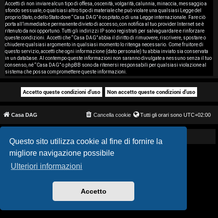
i
Accetti di non inviare alcun tipo di offesa, oscenità, volgarità, calunnia, minaccia, messaggio a
sfondo sessuale, o qualsiasi altro tipo di materiale che può violare una qualsiasi Legge del
proprio Stato, o dello Stato dove “Casa DAG” è ospitato, o di una Legge internazionale. Fare ciò
s
porta all’immediato e permanente divieto di accesso, con notifica al tuo provider Internet se è
ritenuto da noi opportuno. Tutti gli indirizzi IP sono registrati per salvaguardare e rinforzare
e
queste condizioni. Accetti che “Casa DAG” abbia il diritto di rimuovere, riscrivere, spostare o
chiudere qualsiasi argomento in qualsiasi momento lo ritenga necessario. Come fruitore di
questo servizio, accetti che ogni informazione (dato personale) tu abbia inviato sia conservata
n
in un database. Al contempo queste informazioni non saranno divulgate a nessuno senza il tuo
consenso, né “Casa DAG” o phpBB sono da ritenersi responsabili per qualsiasi violazione al
z
sistema che possa compromettere queste informazioni.
a
r
Casa DAG
Cancella cookie
Tutti gli orari sono
UTC+02:00
i
s
Powered by GIGI D'AGOSTINO
Questo sito utilizza cookie al fine di fornire la
migliore navigazione possibile
p
Ulteriori informazioni
o
s
Accetto
t