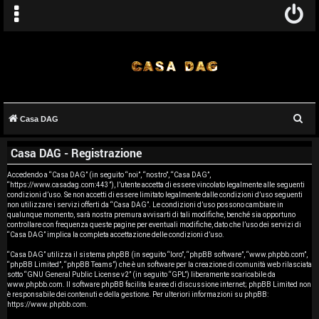
C
Casa DAG
A
e
Casa DAG - Registrazione
r
r
c
Accedendo a “Casa DAG” (in seguito “noi”, “nostro”, “Casa DAG”,
g
“https://www.casadag.com:443”), l’utente accetta di essere vincolato legalmente alle seguenti
a
condizioni d’uso. Se non accetti di essere limitato legalmente dalle condizioni d’uso seguenti
o
non utilizzare i servizi offerti da “Casa DAG”. Le condizioni d’uso possono cambiare in
qualunque momento, sarà nostra premura avvisarti di tali modifiche, benché sia opportuno
controllare con frequenza queste pagine per eventuali modifiche, dato che l’uso dei servizi di
m
“Casa DAG” implica la completa accettazione delle condizioni d’uso.
e
“Casa DAG” utilizza il sistema phpBB (in seguito “loro”, “phpBB software”, “www.phpbb.com”,
“phpBB Limited”, “phpBB Teams”) che è un software per la creazione di comunità web rilasciata
sotto “
GNU General Public License v2
” (in seguito “GPL”) liberamente scaricabile da
n
www.phpbb.com
. Il software phpBB facilita le aree di discussione internet; phpBB Limited non
è responsabile dei contenuti e della gestione. Per ulteriori informazioni su phpBB:
t
https://www.phpbb.com
.