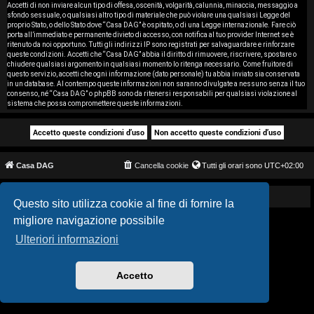
i
Accetti di non inviare alcun tipo di offesa, oscenità, volgarità, calunnia, minaccia, messaggio a
sfondo sessuale, o qualsiasi altro tipo di materiale che può violare una qualsiasi Legge del
proprio Stato, o dello Stato dove “Casa DAG” è ospitato, o di una Legge internazionale. Fare ciò
s
porta all’immediato e permanente divieto di accesso, con notifica al tuo provider Internet se è
ritenuto da noi opportuno. Tutti gli indirizzi IP sono registrati per salvaguardare e rinforzare
e
queste condizioni. Accetti che “Casa DAG” abbia il diritto di rimuovere, riscrivere, spostare o
chiudere qualsiasi argomento in qualsiasi momento lo ritenga necessario. Come fruitore di
questo servizio, accetti che ogni informazione (dato personale) tu abbia inviato sia conservata
n
in un database. Al contempo queste informazioni non saranno divulgate a nessuno senza il tuo
consenso, né “Casa DAG” o phpBB sono da ritenersi responsabili per qualsiasi violazione al
z
sistema che possa compromettere queste informazioni.
a
r
Casa DAG
Cancella cookie
Tutti gli orari sono
UTC+02:00
i
s
Powered by GIGI D'AGOSTINO
Questo sito utilizza cookie al fine di fornire la
migliore navigazione possibile
p
Ulteriori informazioni
o
s
Accetto
t