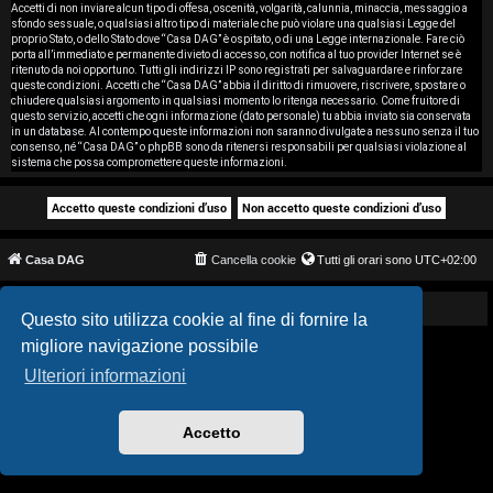
i
Accetti di non inviare alcun tipo di offesa, oscenità, volgarità, calunnia, minaccia, messaggio a
sfondo sessuale, o qualsiasi altro tipo di materiale che può violare una qualsiasi Legge del
proprio Stato, o dello Stato dove “Casa DAG” è ospitato, o di una Legge internazionale. Fare ciò
s
porta all’immediato e permanente divieto di accesso, con notifica al tuo provider Internet se è
ritenuto da noi opportuno. Tutti gli indirizzi IP sono registrati per salvaguardare e rinforzare
e
queste condizioni. Accetti che “Casa DAG” abbia il diritto di rimuovere, riscrivere, spostare o
chiudere qualsiasi argomento in qualsiasi momento lo ritenga necessario. Come fruitore di
questo servizio, accetti che ogni informazione (dato personale) tu abbia inviato sia conservata
n
in un database. Al contempo queste informazioni non saranno divulgate a nessuno senza il tuo
consenso, né “Casa DAG” o phpBB sono da ritenersi responsabili per qualsiasi violazione al
z
sistema che possa compromettere queste informazioni.
a
r
Casa DAG
Cancella cookie
Tutti gli orari sono
UTC+02:00
i
s
Powered by GIGI D'AGOSTINO
Questo sito utilizza cookie al fine di fornire la
migliore navigazione possibile
p
Ulteriori informazioni
o
s
Accetto
t