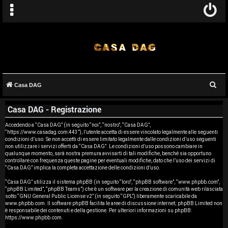
C
Casa DAG
A
e
Casa DAG - Registrazione
r
r
c
Accedendo a “Casa DAG” (in seguito “noi”, “nostro”, “Casa DAG”,
g
“https://www.casadag.com:443”), l’utente accetta di essere vincolato legalmente alle seguenti
a
condizioni d’uso. Se non accetti di essere limitato legalmente dalle condizioni d’uso seguenti
o
non utilizzare i servizi offerti da “Casa DAG”. Le condizioni d’uso possono cambiare in
qualunque momento, sarà nostra premura avvisarti di tali modifiche, benché sia opportuno
controllare con frequenza queste pagine per eventuali modifiche, dato che l’uso dei servizi di
m
“Casa DAG” implica la completa accettazione delle condizioni d’uso.
e
“Casa DAG” utilizza il sistema phpBB (in seguito “loro”, “phpBB software”, “www.phpbb.com”,
“phpBB Limited”, “phpBB Teams”) che è un software per la creazione di comunità web rilasciata
sotto “
GNU General Public License v2
” (in seguito “GPL”) liberamente scaricabile da
n
www.phpbb.com
. Il software phpBB facilita le aree di discussione internet; phpBB Limited non
è responsabile dei contenuti e della gestione. Per ulteriori informazioni su phpBB:
t
https://www.phpbb.com
.