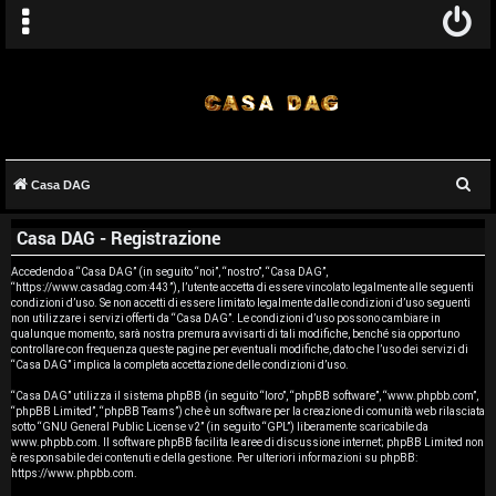
C
Casa DAG
A
e
Casa DAG - Registrazione
r
r
c
Accedendo a “Casa DAG” (in seguito “noi”, “nostro”, “Casa DAG”,
g
“https://www.casadag.com:443”), l’utente accetta di essere vincolato legalmente alle seguenti
a
condizioni d’uso. Se non accetti di essere limitato legalmente dalle condizioni d’uso seguenti
o
non utilizzare i servizi offerti da “Casa DAG”. Le condizioni d’uso possono cambiare in
qualunque momento, sarà nostra premura avvisarti di tali modifiche, benché sia opportuno
controllare con frequenza queste pagine per eventuali modifiche, dato che l’uso dei servizi di
m
“Casa DAG” implica la completa accettazione delle condizioni d’uso.
e
“Casa DAG” utilizza il sistema phpBB (in seguito “loro”, “phpBB software”, “www.phpbb.com”,
“phpBB Limited”, “phpBB Teams”) che è un software per la creazione di comunità web rilasciata
sotto “
GNU General Public License v2
” (in seguito “GPL”) liberamente scaricabile da
n
www.phpbb.com
. Il software phpBB facilita le aree di discussione internet; phpBB Limited non
è responsabile dei contenuti e della gestione. Per ulteriori informazioni su phpBB:
t
https://www.phpbb.com
.