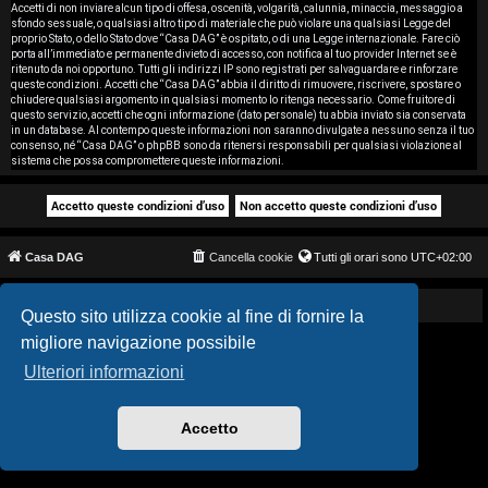
i
Accetti di non inviare alcun tipo di offesa, oscenità, volgarità, calunnia, minaccia, messaggio a
sfondo sessuale, o qualsiasi altro tipo di materiale che può violare una qualsiasi Legge del
proprio Stato, o dello Stato dove “Casa DAG” è ospitato, o di una Legge internazionale. Fare ciò
s
porta all’immediato e permanente divieto di accesso, con notifica al tuo provider Internet se è
ritenuto da noi opportuno. Tutti gli indirizzi IP sono registrati per salvaguardare e rinforzare
e
queste condizioni. Accetti che “Casa DAG” abbia il diritto di rimuovere, riscrivere, spostare o
chiudere qualsiasi argomento in qualsiasi momento lo ritenga necessario. Come fruitore di
questo servizio, accetti che ogni informazione (dato personale) tu abbia inviato sia conservata
n
in un database. Al contempo queste informazioni non saranno divulgate a nessuno senza il tuo
consenso, né “Casa DAG” o phpBB sono da ritenersi responsabili per qualsiasi violazione al
z
sistema che possa compromettere queste informazioni.
a
r
Casa DAG
Cancella cookie
Tutti gli orari sono
UTC+02:00
i
s
Powered by GIGI D'AGOSTINO
Questo sito utilizza cookie al fine di fornire la
migliore navigazione possibile
p
Ulteriori informazioni
o
s
Accetto
t