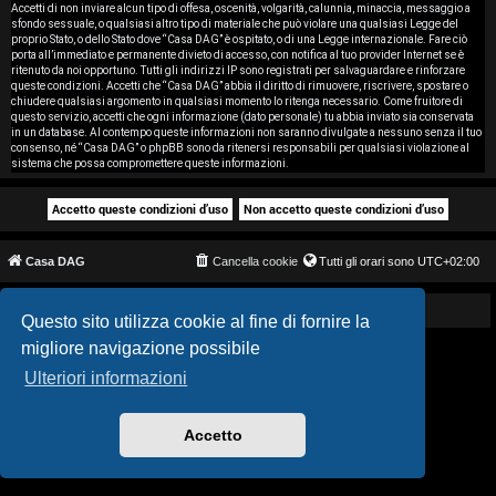
i
Accetti di non inviare alcun tipo di offesa, oscenità, volgarità, calunnia, minaccia, messaggio a
sfondo sessuale, o qualsiasi altro tipo di materiale che può violare una qualsiasi Legge del
proprio Stato, o dello Stato dove “Casa DAG” è ospitato, o di una Legge internazionale. Fare ciò
s
porta all’immediato e permanente divieto di accesso, con notifica al tuo provider Internet se è
ritenuto da noi opportuno. Tutti gli indirizzi IP sono registrati per salvaguardare e rinforzare
e
queste condizioni. Accetti che “Casa DAG” abbia il diritto di rimuovere, riscrivere, spostare o
chiudere qualsiasi argomento in qualsiasi momento lo ritenga necessario. Come fruitore di
questo servizio, accetti che ogni informazione (dato personale) tu abbia inviato sia conservata
n
in un database. Al contempo queste informazioni non saranno divulgate a nessuno senza il tuo
consenso, né “Casa DAG” o phpBB sono da ritenersi responsabili per qualsiasi violazione al
z
sistema che possa compromettere queste informazioni.
a
r
Casa DAG
Cancella cookie
Tutti gli orari sono
UTC+02:00
i
s
Powered by GIGI D'AGOSTINO
Questo sito utilizza cookie al fine di fornire la
migliore navigazione possibile
p
Ulteriori informazioni
o
s
Accetto
t