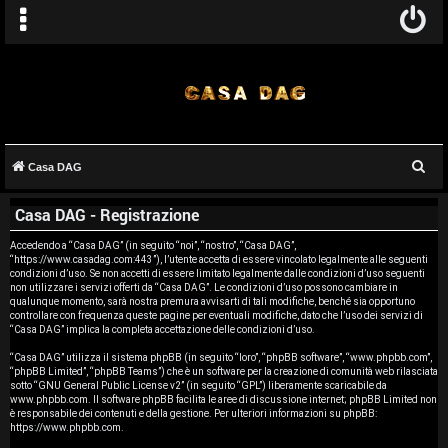
C
Casa DAG
A
e
Casa DAG - Registrazione
r
r
c
Accedendo a “Casa DAG” (in seguito “noi”, “nostro”, “Casa DAG”,
g
“https://www.casadag.com:443”), l’utente accetta di essere vincolato legalmente alle seguenti
a
condizioni d’uso. Se non accetti di essere limitato legalmente dalle condizioni d’uso seguenti
o
non utilizzare i servizi offerti da “Casa DAG”. Le condizioni d’uso possono cambiare in
qualunque momento, sarà nostra premura avvisarti di tali modifiche, benché sia opportuno
controllare con frequenza queste pagine per eventuali modifiche, dato che l’uso dei servizi di
m
“Casa DAG” implica la completa accettazione delle condizioni d’uso.
e
“Casa DAG” utilizza il sistema phpBB (in seguito “loro”, “phpBB software”, “www.phpbb.com”,
“phpBB Limited”, “phpBB Teams”) che è un software per la creazione di comunità web rilasciata
sotto “
GNU General Public License v2
” (in seguito “GPL”) liberamente scaricabile da
n
www.phpbb.com
. Il software phpBB facilita le aree di discussione internet; phpBB Limited non
è responsabile dei contenuti e della gestione. Per ulteriori informazioni su phpBB:
t
https://www.phpbb.com
.