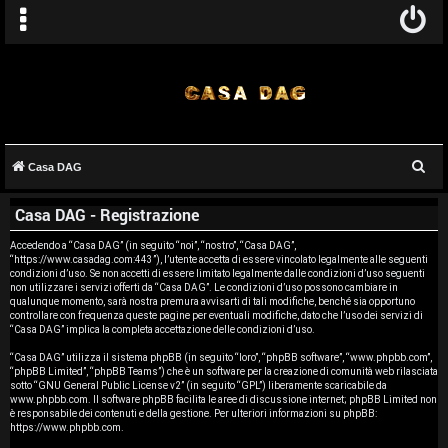
C
Casa DAG
A
e
Casa DAG - Registrazione
r
r
c
Accedendo a “Casa DAG” (in seguito “noi”, “nostro”, “Casa DAG”,
g
“https://www.casadag.com:443”), l’utente accetta di essere vincolato legalmente alle seguenti
a
condizioni d’uso. Se non accetti di essere limitato legalmente dalle condizioni d’uso seguenti
o
non utilizzare i servizi offerti da “Casa DAG”. Le condizioni d’uso possono cambiare in
qualunque momento, sarà nostra premura avvisarti di tali modifiche, benché sia opportuno
controllare con frequenza queste pagine per eventuali modifiche, dato che l’uso dei servizi di
m
“Casa DAG” implica la completa accettazione delle condizioni d’uso.
e
“Casa DAG” utilizza il sistema phpBB (in seguito “loro”, “phpBB software”, “www.phpbb.com”,
“phpBB Limited”, “phpBB Teams”) che è un software per la creazione di comunità web rilasciata
sotto “
GNU General Public License v2
” (in seguito “GPL”) liberamente scaricabile da
n
www.phpbb.com
. Il software phpBB facilita le aree di discussione internet; phpBB Limited non
è responsabile dei contenuti e della gestione. Per ulteriori informazioni su phpBB:
t
https://www.phpbb.com
.