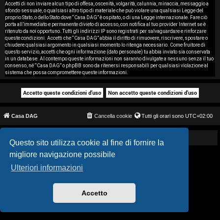
i
Accetti di non inviare alcun tipo di offesa, oscenità, volgarità, calunnia, minaccia, messaggio a
sfondo sessuale, o qualsiasi altro tipo di materiale che può violare una qualsiasi Legge del
proprio Stato, o dello Stato dove “Casa DAG” è ospitato, o di una Legge internazionale. Fare ciò
s
porta all’immediato e permanente divieto di accesso, con notifica al tuo provider Internet se è
ritenuto da noi opportuno. Tutti gli indirizzi IP sono registrati per salvaguardare e rinforzare
e
queste condizioni. Accetti che “Casa DAG” abbia il diritto di rimuovere, riscrivere, spostare o
chiudere qualsiasi argomento in qualsiasi momento lo ritenga necessario. Come fruitore di
questo servizio, accetti che ogni informazione (dato personale) tu abbia inviato sia conservata
n
in un database. Al contempo queste informazioni non saranno divulgate a nessuno senza il tuo
consenso, né “Casa DAG” o phpBB sono da ritenersi responsabili per qualsiasi violazione al
z
sistema che possa compromettere queste informazioni.
a
r
Casa DAG
Cancella cookie
Tutti gli orari sono
UTC+02:00
i
s
Powered by GIGI D'AGOSTINO
Questo sito utilizza cookie al fine di fornire la
migliore navigazione possibile
p
Ulteriori informazioni
o
s
Accetto
t