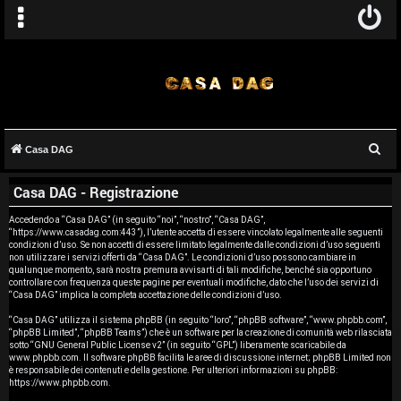
C
Casa DAG
A
e
Casa DAG - Registrazione
r
r
c
Accedendo a “Casa DAG” (in seguito “noi”, “nostro”, “Casa DAG”,
g
“https://www.casadag.com:443”), l’utente accetta di essere vincolato legalmente alle seguenti
a
condizioni d’uso. Se non accetti di essere limitato legalmente dalle condizioni d’uso seguenti
o
non utilizzare i servizi offerti da “Casa DAG”. Le condizioni d’uso possono cambiare in
qualunque momento, sarà nostra premura avvisarti di tali modifiche, benché sia opportuno
controllare con frequenza queste pagine per eventuali modifiche, dato che l’uso dei servizi di
m
“Casa DAG” implica la completa accettazione delle condizioni d’uso.
e
“Casa DAG” utilizza il sistema phpBB (in seguito “loro”, “phpBB software”, “www.phpbb.com”,
“phpBB Limited”, “phpBB Teams”) che è un software per la creazione di comunità web rilasciata
sotto “
GNU General Public License v2
” (in seguito “GPL”) liberamente scaricabile da
n
www.phpbb.com
. Il software phpBB facilita le aree di discussione internet; phpBB Limited non
è responsabile dei contenuti e della gestione. Per ulteriori informazioni su phpBB:
t
https://www.phpbb.com
.