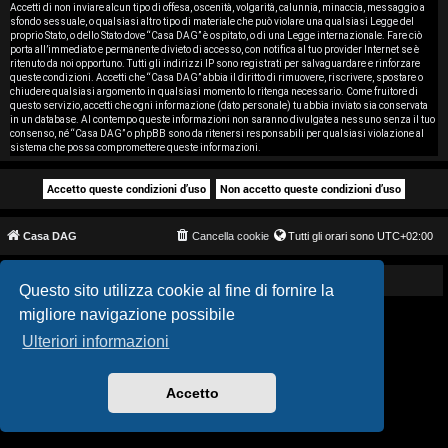
i
Accetti di non inviare alcun tipo di offesa, oscenità, volgarità, calunnia, minaccia, messaggio a
sfondo sessuale, o qualsiasi altro tipo di materiale che può violare una qualsiasi Legge del
proprio Stato, o dello Stato dove “Casa DAG” è ospitato, o di una Legge internazionale. Fare ciò
s
porta all’immediato e permanente divieto di accesso, con notifica al tuo provider Internet se è
ritenuto da noi opportuno. Tutti gli indirizzi IP sono registrati per salvaguardare e rinforzare
e
queste condizioni. Accetti che “Casa DAG” abbia il diritto di rimuovere, riscrivere, spostare o
chiudere qualsiasi argomento in qualsiasi momento lo ritenga necessario. Come fruitore di
questo servizio, accetti che ogni informazione (dato personale) tu abbia inviato sia conservata
n
in un database. Al contempo queste informazioni non saranno divulgate a nessuno senza il tuo
consenso, né “Casa DAG” o phpBB sono da ritenersi responsabili per qualsiasi violazione al
z
sistema che possa compromettere queste informazioni.
a
r
Casa DAG
Cancella cookie
Tutti gli orari sono
UTC+02:00
i
s
Powered by GIGI D'AGOSTINO
Questo sito utilizza cookie al fine di fornire la
migliore navigazione possibile
p
Ulteriori informazioni
o
s
Accetto
t