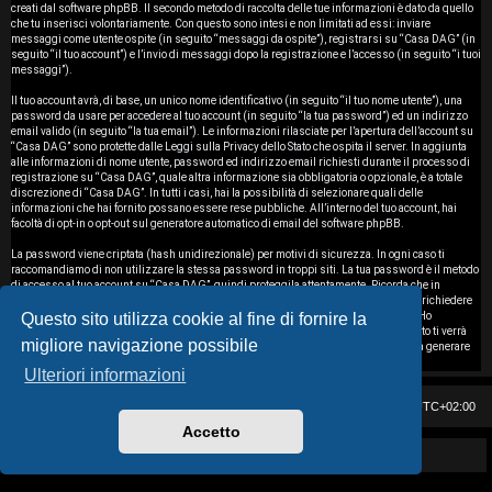
i
creati dal software phpBB. Il secondo metodo di raccolta delle tue informazioni è dato da quello
che tu inserisci volontariamente. Con questo sono intesi e non limitati ad essi: inviare
messaggi come utente ospite (in seguito “messaggi da ospite”), registrarsi su “Casa DAG” (in
s
seguito “il tuo account”) e l’invio di messaggi dopo la registrazione e l’accesso (in seguito “i tuoi
messaggi”).
e
Il tuo account avrà, di base, un unico nome identificativo (in seguito “il tuo nome utente”), una
password da usare per accedere al tuo account (in seguito “la tua password”) ed un indirizzo
n
email valido (in seguito “la tua email”). Le informazioni rilasciate per l’apertura dell’account su
“Casa DAG” sono protette dalle Leggi sulla Privacy dello Stato che ospita il server. In aggiunta
z
alle informazioni di nome utente, password ed indirizzo email richiesti durante il processo di
registrazione su “Casa DAG”, quale altra informazione sia obbligatoria o opzionale, è a totale
discrezione di “Casa DAG”. In tutti i casi, hai la possibilità di selezionare quali delle
a
informazioni che hai fornito possano essere rese pubbliche. All’interno del tuo account, hai
facoltà di opt-in o opt-out sul generatore automatico di email del software phpBB.
r
La password viene criptata (hash unidirezionale) per motivi di sicurezza. In ogni caso ti
i
raccomandiamo di non utilizzare la stessa password in troppi siti. La tua password è il metodo
di accesso al tuo account su “Casa DAG”, quindi proteggila attentamente. Ricorda che in
nessuna circostanza affiliati di “Casa DAG”, phpBB o terzi possono legittimamente richiedere
s
Questo sito utilizza cookie al fine di fornire la
la tua password. Nel caso dimenticassi la tua password, puoi utilizzare l’opzione “Ho
dimenticato la password” prevista dal software phpBB. Durante questo procedimento ti verrà
migliore navigazione possibile
p
richiesto il tuo nome utente ed indirizzo email, in modo che il software phpBB possa generare
una nuova password che ti permetterà di accedere nuovamente al tuo account.
Ulteriori informazioni
o
Casa DAG
Cancella cookie
Tutti gli orari sono
UTC+02:00
s
Accetto
t
Powered by GIGI D'AGOSTINO