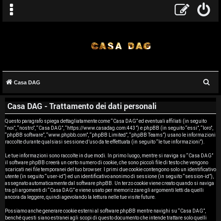
C
Casa DAG
A
e
Casa DAG - Trattamento dei dati personali
r
r
c
Questo paragrafo spiega dettagliatamente come “Casa DAG” ed eventuali affiliati (in seguito
g
“noi”, “nostro”, “Casa DAG”, “https://www.casadag.com:443”) e phpBB (in seguito “essi”, “loro”,
a
“phpBB software”, “www.phpbb.com”, “phpBB Limited”, “phpBB Teams”) usano le informazioni
o
raccolte durante qualsiasi sessione d’uso da te effettuata (in seguito “le tue informazioni”).
Le tue informazioni sono raccolte in due modi. In primo luogo, mentre si naviga su “Casa DAG”
m
il software phpBB creerà un certo numero di cookie, che sono piccoli file di testo che vengono
scaricati nei file temporanei del tuo browser. I primi due cookie contengono solo un identificativo
e
utente (in seguito “user-id”) ed un identificativo anonimo di sessione (in seguito “session-id”),
assegnato automaticamente dal software phpBB. Un terzo cookie viene creato quando si naviga
tra gli argomenti di “Casa DAG” e viene usato per memorizzare gli argomenti letti da quelli
n
ancora da leggere, quindi agevolando la lettura nelle tue visite future.
t
Possiamo anche generare cookie esterni al software phpBB mentre navighi su “Casa DAG”,
benché questi siano estranei agli scopi di questo documento che intende trattare solo quelli