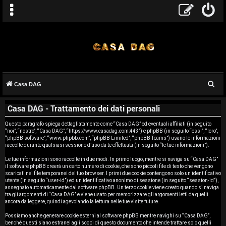
C
Casa DAG
A
e
Casa DAG - Trattamento dei dati personali
r
r
c
Questo paragrafo spiega dettagliatamente come “Casa DAG” ed eventuali affiliati (in seguito
g
“noi”, “nostro”, “Casa DAG”, “https://www.casadag.com:443”) e phpBB (in seguito “essi”, “loro”,
a
“phpBB software”, “www.phpbb.com”, “phpBB Limited”, “phpBB Teams”) usano le informazioni
o
raccolte durante qualsiasi sessione d’uso da te effettuata (in seguito “le tue informazioni”).
Le tue informazioni sono raccolte in due modi. In primo luogo, mentre si naviga su “Casa DAG”
m
il software phpBB creerà un certo numero di cookie, che sono piccoli file di testo che vengono
scaricati nei file temporanei del tuo browser. I primi due cookie contengono solo un identificativo
e
utente (in seguito “user-id”) ed un identificativo anonimo di sessione (in seguito “session-id”),
assegnato automaticamente dal software phpBB. Un terzo cookie viene creato quando si naviga
tra gli argomenti di “Casa DAG” e viene usato per memorizzare gli argomenti letti da quelli
n
ancora da leggere, quindi agevolando la lettura nelle tue visite future.
t
Possiamo anche generare cookie esterni al software phpBB mentre navighi su “Casa DAG”,
benché questi siano estranei agli scopi di questo documento che intende trattare solo quelli