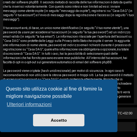
i
creati dal software phpBB. Il secondo metodo di raccolta delle tue informazioni è dato da quello
che tu inserisci volontariamente. Con questo sono intesi e non limitati ad essi: inviare
messaggi come utente ospite (in seguito “messaggi da ospite”), registrarsi su “Casa DAG” (in
s
seguito “il tuo account”) e l’invio di messaggi dopo la registrazione e l’accesso (in seguito “i tuoi
messaggi”).
e
Il tuo account avrà, di base, un unico nome identificativo (in seguito “il tuo nome utente”), una
password da usare per accedere al tuo account (in seguito “la tua password”) ed un indirizzo
n
email valido (in seguito “la tua email”). Le informazioni rilasciate per l’apertura dell’account su
“Casa DAG” sono protette dalle Leggi sulla Privacy dello Stato che ospita il server. In aggiunta
z
alle informazioni di nome utente, password ed indirizzo email richiesti durante il processo di
registrazione su “Casa DAG”, quale altra informazione sia obbligatoria o opzionale, è a totale
discrezione di “Casa DAG”. In tutti i casi, hai la possibilità di selezionare quali delle
a
informazioni che hai fornito possano essere rese pubbliche. All’interno del tuo account, hai
facoltà di opt-in o opt-out sul generatore automatico di email del software phpBB.
r
La password viene criptata (hash unidirezionale) per motivi di sicurezza. In ogni caso ti
i
raccomandiamo di non utilizzare la stessa password in troppi siti. La tua password è il metodo
di accesso al tuo account su “Casa DAG”, quindi proteggila attentamente. Ricorda che in
nessuna circostanza affiliati di “Casa DAG”, phpBB o terzi possono legittimamente richiedere
s
Questo sito utilizza cookie al fine di fornire la
la tua password. Nel caso dimenticassi la tua password, puoi utilizzare l’opzione “Ho
dimenticato la password” prevista dal software phpBB. Durante questo procedimento ti verrà
migliore navigazione possibile
p
richiesto il tuo nome utente ed indirizzo email, in modo che il software phpBB possa generare
una nuova password che ti permetterà di accedere nuovamente al tuo account.
Ulteriori informazioni
o
Casa DAG
Cancella cookie
Tutti gli orari sono
UTC+02:00
s
Accetto
t
Powered by GIGI D'AGOSTINO