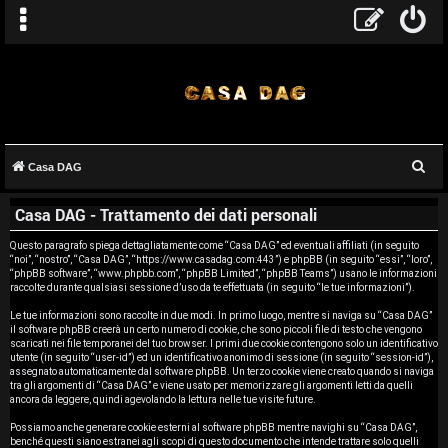
C
Casa DAG
A
e
Casa DAG - Trattamento dei dati personali
r
r
c
Questo paragrafo spiega dettagliatamente come “Casa DAG” ed eventuali affiliati (in seguito
g
“noi”, “nostro”, “Casa DAG”, “https://www.casadag.com:443”) e phpBB (in seguito “essi”, “loro”,
a
“phpBB software”, “www.phpbb.com”, “phpBB Limited”, “phpBB Teams”) usano le informazioni
o
raccolte durante qualsiasi sessione d’uso da te effettuata (in seguito “le tue informazioni”).
Le tue informazioni sono raccolte in due modi. In primo luogo, mentre si naviga su “Casa DAG”
m
il software phpBB creerà un certo numero di cookie, che sono piccoli file di testo che vengono
scaricati nei file temporanei del tuo browser. I primi due cookie contengono solo un identificativo
e
utente (in seguito “user-id”) ed un identificativo anonimo di sessione (in seguito “session-id”),
assegnato automaticamente dal software phpBB. Un terzo cookie viene creato quando si naviga
tra gli argomenti di “Casa DAG” e viene usato per memorizzare gli argomenti letti da quelli
n
ancora da leggere, quindi agevolando la lettura nelle tue visite future.
t
Possiamo anche generare cookie esterni al software phpBB mentre navighi su “Casa DAG”,
benché questi siano estranei agli scopi di questo documento che intende trattare solo quelli