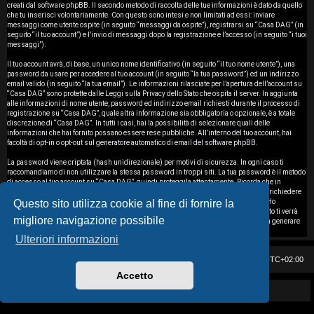
i
creati dal software phpBB. Il secondo metodo di raccolta delle tue informazioni è dato da quello
che tu inserisci volontariamente. Con questo sono intesi e non limitati ad essi: inviare
messaggi come utente ospite (in seguito “messaggi da ospite”), registrarsi su “Casa DAG” (in
s
seguito “il tuo account”) e l’invio di messaggi dopo la registrazione e l’accesso (in seguito “i tuoi
messaggi”).
e
Il tuo account avrà, di base, un unico nome identificativo (in seguito “il tuo nome utente”), una
password da usare per accedere al tuo account (in seguito “la tua password”) ed un indirizzo
n
email valido (in seguito “la tua email”). Le informazioni rilasciate per l’apertura dell’account su
“Casa DAG” sono protette dalle Leggi sulla Privacy dello Stato che ospita il server. In aggiunta
z
alle informazioni di nome utente, password ed indirizzo email richiesti durante il processo di
registrazione su “Casa DAG”, quale altra informazione sia obbligatoria o opzionale, è a totale
discrezione di “Casa DAG”. In tutti i casi, hai la possibilità di selezionare quali delle
a
informazioni che hai fornito possano essere rese pubbliche. All’interno del tuo account, hai
facoltà di opt-in o opt-out sul generatore automatico di email del software phpBB.
r
La password viene criptata (hash unidirezionale) per motivi di sicurezza. In ogni caso ti
i
raccomandiamo di non utilizzare la stessa password in troppi siti. La tua password è il metodo
di accesso al tuo account su “Casa DAG”, quindi proteggila attentamente. Ricorda che in
nessuna circostanza affiliati di “Casa DAG”, phpBB o terzi possono legittimamente richiedere
s
Questo sito utilizza cookie al fine di fornire la
la tua password. Nel caso dimenticassi la tua password, puoi utilizzare l’opzione “Ho
dimenticato la password” prevista dal software phpBB. Durante questo procedimento ti verrà
migliore navigazione possibile
p
richiesto il tuo nome utente ed indirizzo email, in modo che il software phpBB possa generare
una nuova password che ti permetterà di accedere nuovamente al tuo account.
Ulteriori informazioni
o
Casa DAG
Cancella cookie
Tutti gli orari sono
UTC+02:00
s
Accetto
t
Powered by GIGI D'AGOSTINO