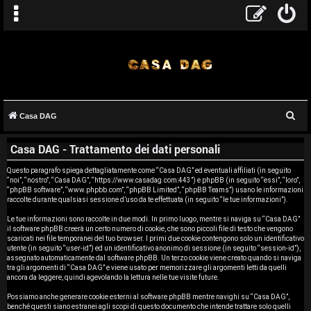
C
Casa DAG
A
e
Casa DAG - Trattamento dei dati personali
r
r
c
Questo paragrafo spiega dettagliatamente come “Casa DAG” ed eventuali affiliati (in seguito
g
“noi”, “nostro”, “Casa DAG”, “https://www.casadag.com:443”) e phpBB (in seguito “essi”, “loro”,
a
“phpBB software”, “www.phpbb.com”, “phpBB Limited”, “phpBB Teams”) usano le informazioni
o
raccolte durante qualsiasi sessione d’uso da te effettuata (in seguito “le tue informazioni”).
Le tue informazioni sono raccolte in due modi. In primo luogo, mentre si naviga su “Casa DAG”
m
il software phpBB creerà un certo numero di cookie, che sono piccoli file di testo che vengono
scaricati nei file temporanei del tuo browser. I primi due cookie contengono solo un identificativo
e
utente (in seguito “user-id”) ed un identificativo anonimo di sessione (in seguito “session-id”),
assegnato automaticamente dal software phpBB. Un terzo cookie viene creato quando si naviga
tra gli argomenti di “Casa DAG” e viene usato per memorizzare gli argomenti letti da quelli
n
ancora da leggere, quindi agevolando la lettura nelle tue visite future.
t
Possiamo anche generare cookie esterni al software phpBB mentre navighi su “Casa DAG”,
benché questi siano estranei agli scopi di questo documento che intende trattare solo quelli