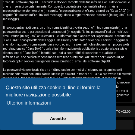
i
creati dal software phpBB. Il secondo metodo di raccolta delle tue informazioni è dato da quello
che tu inserisci volontariamente. Con questo sono intesi e non limitati ad essi: inviare
messaggi come utente ospite (in seguito “messaggi da ospite”), registrarsi su “Casa DAG” (in
s
seguito “il tuo account”) e l’invio di messaggi dopo la registrazione e l’accesso (in seguito “i tuoi
messaggi”).
e
Il tuo account avrà, di base, un unico nome identificativo (in seguito “il tuo nome utente”), una
password da usare per accedere al tuo account (in seguito “la tua password”) ed un indirizzo
n
email valido (in seguito “la tua email”). Le informazioni rilasciate per l’apertura dell’account su
“Casa DAG” sono protette dalle Leggi sulla Privacy dello Stato che ospita il server. In aggiunta
z
alle informazioni di nome utente, password ed indirizzo email richiesti durante il processo di
registrazione su “Casa DAG”, quale altra informazione sia obbligatoria o opzionale, è a totale
discrezione di “Casa DAG”. In tutti i casi, hai la possibilità di selezionare quali delle
a
informazioni che hai fornito possano essere rese pubbliche. All’interno del tuo account, hai
facoltà di opt-in o opt-out sul generatore automatico di email del software phpBB.
r
La password viene criptata (hash unidirezionale) per motivi di sicurezza. In ogni caso ti
i
raccomandiamo di non utilizzare la stessa password in troppi siti. La tua password è il metodo
di accesso al tuo account su “Casa DAG”, quindi proteggila attentamente. Ricorda che in
nessuna circostanza affiliati di “Casa DAG”, phpBB o terzi possono legittimamente richiedere
s
Questo sito utilizza cookie al fine di fornire la
la tua password. Nel caso dimenticassi la tua password, puoi utilizzare l’opzione “Ho
dimenticato la password” prevista dal software phpBB. Durante questo procedimento ti verrà
migliore navigazione possibile
p
richiesto il tuo nome utente ed indirizzo email, in modo che il software phpBB possa generare
una nuova password che ti permetterà di accedere nuovamente al tuo account.
Ulteriori informazioni
o
Casa DAG
Cancella cookie
Tutti gli orari sono
UTC+02:00
s
Accetto
t
Powered by GIGI D'AGOSTINO